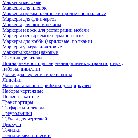
Маркеры меловые
Маркеры для пленок
Маркеры промышленные и прочие специальные
Маркеры для флипчартов
Маркеры для шин и резины
Маркеры и воск для реставрации мебели
Маркеры нестираемые перманентные
Маркеры для хобби (акриловые, по ткани)
Маркеры ультрафиолетовые
Маркеры-краски (лаковые)
Текстовыделители
Принадлежности для черчения (линейки, транспортиры,
наборы, циркули)
Доски для черчения и рейсшины
Линейки
Наборы запасных грифелей для циркулей
Наборы чертежные
Перья плакатные
Транспортиры
Трафареты и лекала
Треугольники
Тубусы для чертежей
Циркули
Точилки
Точилки механические