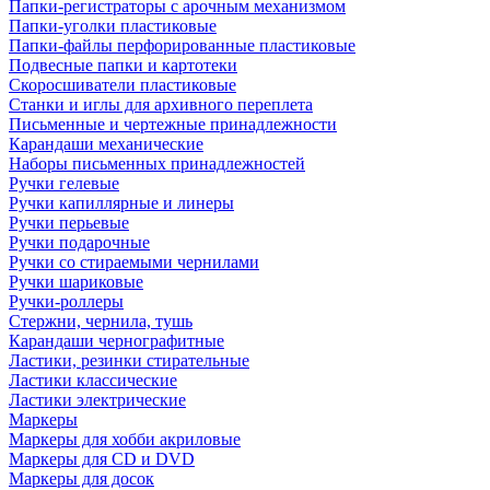
Папки-регистраторы с арочным механизмом
Папки-уголки пластиковые
Папки-файлы перфорированные пластиковые
Подвесные папки и картотеки
Скоросшиватели пластиковые
Станки и иглы для архивного переплета
Письменные и чертежные принадлежности
Карандаши механические
Наборы письменных принадлежностей
Ручки гелевые
Ручки капиллярные и линеры
Ручки перьевые
Ручки подарочные
Ручки со стираемыми чернилами
Ручки шариковые
Ручки-роллеры
Стержни, чернила, тушь
Карандаши чернографитные
Ластики, резинки стирательные
Ластики классические
Ластики электрические
Маркеры
Маркеры для хобби акриловые
Маркеры для CD и DVD
Маркеры для досок