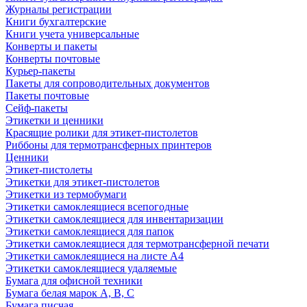
Журналы регистрации
Книги бухгалтерские
Книги учета универсальные
Конверты и пакеты
Конверты почтовые
Курьер-пакеты
Пакеты для сопроводительных документов
Пакеты почтовые
Сейф-пакеты
Этикетки и ценники
Красящие ролики для этикет-пистолетов
Риббоны для термотрансферных принтеров
Ценники
Этикет-пистолеты
Этикетки для этикет-пистолетов
Этикетки из термобумаги
Этикетки самоклеящиеся всепогодные
Этикетки самоклеящиеся для инвентаризации
Этикетки самоклеящиеся для папок
Этикетки самоклеящиеся для термотрансферной печати
Этикетки самоклеящиеся на листе А4
Этикетки самоклеящиеся удаляемые
Бумага для офисной техники
Бумага белая марок А, В, С
Бумага писчая