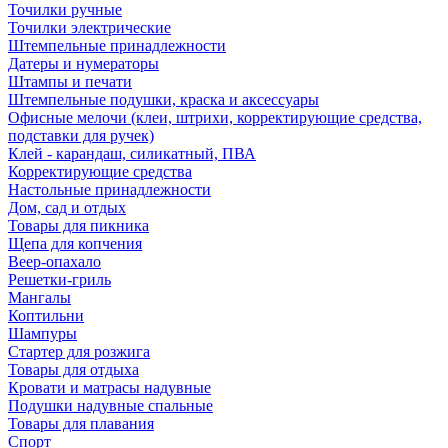
Точилки ручные
Точилки электрические
Штемпельные принадлежности
Датеры и нумераторы
Штампы и печати
Штемпельные подушки, краска и аксессуары
Офисные мелочи (клеи, штрихи, корректирующие средства,
подставки для ручек)
Клей - карандаш, силикатный, ПВА
Корректирующие средства
Настольные принадлежности
Дом, сад и отдых
Товары для пикника
Щепа для копчения
Веер-опахало
Решетки-гриль
Мангалы
Коптильни
Шампуры
Стартер для розжига
Товары для отдыха
Кровати и матрасы надувные
Подушки надувные спальные
Товары для плавания
Спорт