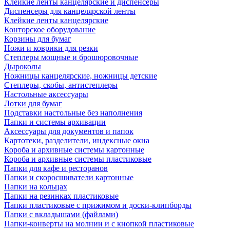
Клейкие ленты канцелярские и диспенсеры
Диспенсеры для канцелярской ленты
Клейкие ленты канцелярские
Конторское оборудование
Корзины для бумаг
Ножи и коврики для резки
Степлеры мощные и брошюровочные
Дыроколы
Ножницы канцелярские, ножницы детские
Степлеры, скобы, антистеплеры
Настольные аксессуары
Лотки для бумаг
Подставки настольные без наполнения
Папки и системы архивации
Аксессуары для документов и папок
Картотеки, разделители, индексные окна
Короба и архивные системы картонные
Короба и архивные системы пластиковые
Папки для кафе и ресторанов
Папки и скоросшиватели картонные
Папки на кольцах
Папки на резинках пластиковые
Папки пластиковые с прижимом и доски-клипборды
Папки с вкладышами (файлами)
Папки-конверты на молнии и с кнопкой пластиковые