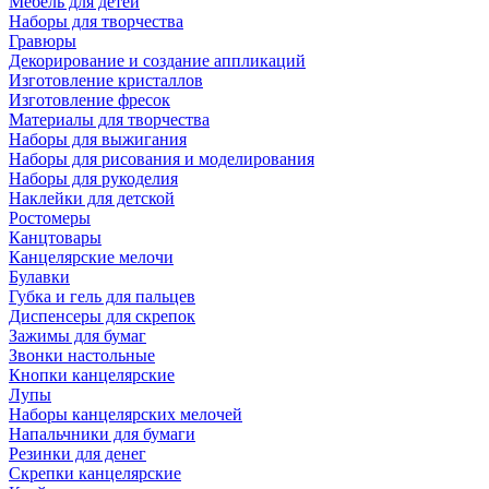
Мебель для детей
Наборы для творчества
Гравюры
Декорирование и создание аппликаций
Изготовление кристаллов
Изготовление фресок
Материалы для творчества
Наборы для выжигания
Наборы для рисования и моделирования
Наборы для рукоделия
Наклейки для детской
Ростомеры
Канцтовары
Канцелярские мелочи
Булавки
Губка и гель для пальцев
Диспенсеры для скрепок
Зажимы для бумаг
Звонки настольные
Кнопки канцелярские
Лупы
Наборы канцелярских мелочей
Напальчники для бумаги
Резинки для денег
Скрепки канцелярские