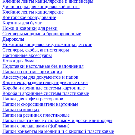
Клейкие ленты канцелярские и диспенсеры
Диспенсеры для канцелярской ленты
Клейкие ленты канцелярские
Конторское оборудование
Корзины для бумаг
Ножи и коврики для резки
Степлеры мощные и брошюровочные
Дыроколы
Ножницы канцелярские, ножницы детские
Степлеры, скобы, антистеплеры
Настольные аксессуары
Лотки для бумаг
Подставки настольные без наполнения
Папки и системы архивации
Аксессуары для документов и папок
Картотеки, разделители, индексные окна
Короба и архивные системы картонные
Короба и архивные системы пластиковые
Папки для кафе и ресторанов
Папки и скоросшиватели картонные
Папки на кольцах
Папки на резинках пластиковые
Папки пластиковые с прижимом и доски-клипборды
Папки с вкладышами (файлами)
Папки-конверты на молнии и с кнопкой пластиковые