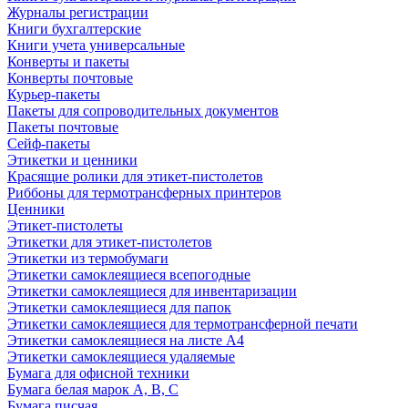
Журналы регистрации
Книги бухгалтерские
Книги учета универсальные
Конверты и пакеты
Конверты почтовые
Курьер-пакеты
Пакеты для сопроводительных документов
Пакеты почтовые
Сейф-пакеты
Этикетки и ценники
Красящие ролики для этикет-пистолетов
Риббоны для термотрансферных принтеров
Ценники
Этикет-пистолеты
Этикетки для этикет-пистолетов
Этикетки из термобумаги
Этикетки самоклеящиеся всепогодные
Этикетки самоклеящиеся для инвентаризации
Этикетки самоклеящиеся для папок
Этикетки самоклеящиеся для термотрансферной печати
Этикетки самоклеящиеся на листе А4
Этикетки самоклеящиеся удаляемые
Бумага для офисной техники
Бумага белая марок А, В, С
Бумага писчая