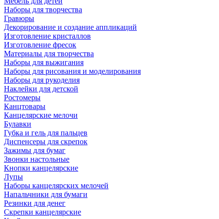
Мебель для детей
Наборы для творчества
Гравюры
Декорирование и создание аппликаций
Изготовление кристаллов
Изготовление фресок
Материалы для творчества
Наборы для выжигания
Наборы для рисования и моделирования
Наборы для рукоделия
Наклейки для детской
Ростомеры
Канцтовары
Канцелярские мелочи
Булавки
Губка и гель для пальцев
Диспенсеры для скрепок
Зажимы для бумаг
Звонки настольные
Кнопки канцелярские
Лупы
Наборы канцелярских мелочей
Напальчники для бумаги
Резинки для денег
Скрепки канцелярские