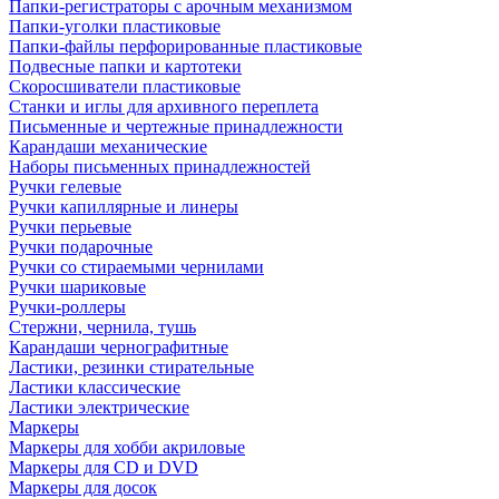
Папки-регистраторы с арочным механизмом
Папки-уголки пластиковые
Папки-файлы перфорированные пластиковые
Подвесные папки и картотеки
Скоросшиватели пластиковые
Станки и иглы для архивного переплета
Письменные и чертежные принадлежности
Карандаши механические
Наборы письменных принадлежностей
Ручки гелевые
Ручки капиллярные и линеры
Ручки перьевые
Ручки подарочные
Ручки со стираемыми чернилами
Ручки шариковые
Ручки-роллеры
Стержни, чернила, тушь
Карандаши чернографитные
Ластики, резинки стирательные
Ластики классические
Ластики электрические
Маркеры
Маркеры для хобби акриловые
Маркеры для CD и DVD
Маркеры для досок