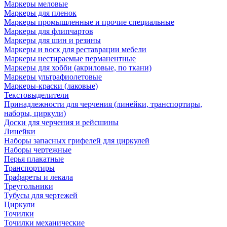
Маркеры меловые
Маркеры для пленок
Маркеры промышленные и прочие специальные
Маркеры для флипчартов
Маркеры для шин и резины
Маркеры и воск для реставрации мебели
Маркеры нестираемые перманентные
Маркеры для хобби (акриловые, по ткани)
Маркеры ультрафиолетовые
Маркеры-краски (лаковые)
Текстовыделители
Принадлежности для черчения (линейки, транспортиры,
наборы, циркули)
Доски для черчения и рейсшины
Линейки
Наборы запасных грифелей для циркулей
Наборы чертежные
Перья плакатные
Транспортиры
Трафареты и лекала
Треугольники
Тубусы для чертежей
Циркули
Точилки
Точилки механические