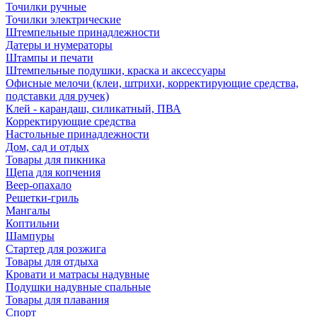
Точилки ручные
Точилки электрические
Штемпельные принадлежности
Датеры и нумераторы
Штампы и печати
Штемпельные подушки, краска и аксессуары
Офисные мелочи (клеи, штрихи, корректирующие средства,
подставки для ручек)
Клей - карандаш, силикатный, ПВА
Корректирующие средства
Настольные принадлежности
Дом, сад и отдых
Товары для пикника
Щепа для копчения
Веер-опахало
Решетки-гриль
Мангалы
Коптильни
Шампуры
Стартер для розжига
Товары для отдыха
Кровати и матрасы надувные
Подушки надувные спальные
Товары для плавания
Спорт