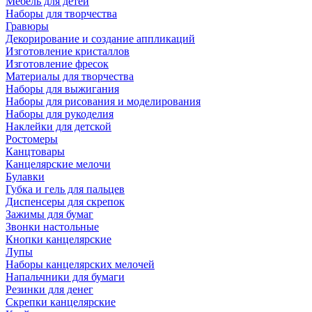
Мебель для детей
Наборы для творчества
Гравюры
Декорирование и создание аппликаций
Изготовление кристаллов
Изготовление фресок
Материалы для творчества
Наборы для выжигания
Наборы для рисования и моделирования
Наборы для рукоделия
Наклейки для детской
Ростомеры
Канцтовары
Канцелярские мелочи
Булавки
Губка и гель для пальцев
Диспенсеры для скрепок
Зажимы для бумаг
Звонки настольные
Кнопки канцелярские
Лупы
Наборы канцелярских мелочей
Напальчники для бумаги
Резинки для денег
Скрепки канцелярские