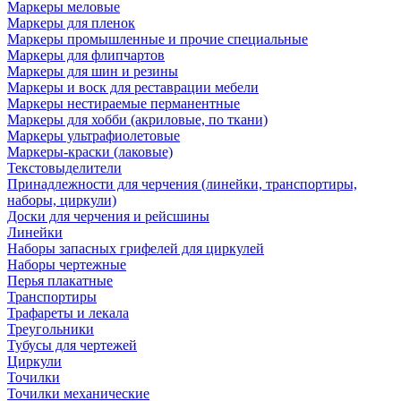
Маркеры меловые
Маркеры для пленок
Маркеры промышленные и прочие специальные
Маркеры для флипчартов
Маркеры для шин и резины
Маркеры и воск для реставрации мебели
Маркеры нестираемые перманентные
Маркеры для хобби (акриловые, по ткани)
Маркеры ультрафиолетовые
Маркеры-краски (лаковые)
Текстовыделители
Принадлежности для черчения (линейки, транспортиры,
наборы, циркули)
Доски для черчения и рейсшины
Линейки
Наборы запасных грифелей для циркулей
Наборы чертежные
Перья плакатные
Транспортиры
Трафареты и лекала
Треугольники
Тубусы для чертежей
Циркули
Точилки
Точилки механические