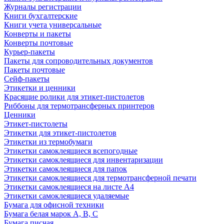
Журналы регистрации
Книги бухгалтерские
Книги учета универсальные
Конверты и пакеты
Конверты почтовые
Курьер-пакеты
Пакеты для сопроводительных документов
Пакеты почтовые
Сейф-пакеты
Этикетки и ценники
Красящие ролики для этикет-пистолетов
Риббоны для термотрансферных принтеров
Ценники
Этикет-пистолеты
Этикетки для этикет-пистолетов
Этикетки из термобумаги
Этикетки самоклеящиеся всепогодные
Этикетки самоклеящиеся для инвентаризации
Этикетки самоклеящиеся для папок
Этикетки самоклеящиеся для термотрансферной печати
Этикетки самоклеящиеся на листе А4
Этикетки самоклеящиеся удаляемые
Бумага для офисной техники
Бумага белая марок А, В, С
Бумага писчая