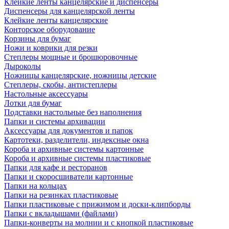
Клейкие ленты канцелярские и диспенсеры
Диспенсеры для канцелярской ленты
Клейкие ленты канцелярские
Конторское оборудование
Корзины для бумаг
Ножи и коврики для резки
Степлеры мощные и брошюровочные
Дыроколы
Ножницы канцелярские, ножницы детские
Степлеры, скобы, антистеплеры
Настольные аксессуары
Лотки для бумаг
Подставки настольные без наполнения
Папки и системы архивации
Аксессуары для документов и папок
Картотеки, разделители, индексные окна
Короба и архивные системы картонные
Короба и архивные системы пластиковые
Папки для кафе и ресторанов
Папки и скоросшиватели картонные
Папки на кольцах
Папки на резинках пластиковые
Папки пластиковые с прижимом и доски-клипборды
Папки с вкладышами (файлами)
Папки-конверты на молнии и с кнопкой пластиковые