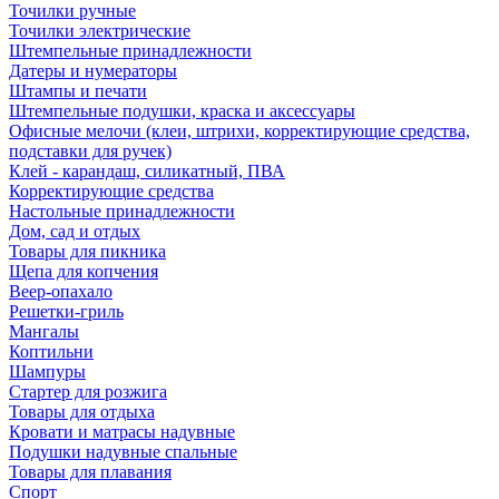
Точилки ручные
Точилки электрические
Штемпельные принадлежности
Датеры и нумераторы
Штампы и печати
Штемпельные подушки, краска и аксессуары
Офисные мелочи (клеи, штрихи, корректирующие средства,
подставки для ручек)
Клей - карандаш, силикатный, ПВА
Корректирующие средства
Настольные принадлежности
Дом, сад и отдых
Товары для пикника
Щепа для копчения
Веер-опахало
Решетки-гриль
Мангалы
Коптильни
Шампуры
Стартер для розжига
Товары для отдыха
Кровати и матрасы надувные
Подушки надувные спальные
Товары для плавания
Спорт