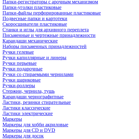
Папки-регистраторы с арочным механизмом
Папки-уголки пластиковые
Папки-файлы перфорированные пластиковые
Подвесные папки и картотеки
Скоросшиватели пластиковые
Станки и иглы для архивного переплета
Письменные и чертежные принадлежности
Карандаши механические
Наборы письменных принадлежностей
Ручки гелевые
Ручки капиллярные и линеры
Ручки перьевые
Ручки подарочные
Ручки со стираемыми чернилами
Ручки шариковые
Ручки-роллеры
Стержни, чернила, тушь
Карандаши чернографитные
Ластики, резинки стирательные
Ластики классические
Ластики электрические
Маркеры
Маркеры для хобби акриловые
Маркеры для CD и DVD
Маркеры для досок