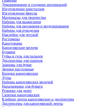
Гравюры
Декорирование и создание аппликаций
Изготовление кристаллов
Изготовление фресок
Материалы для творчества
Наборы для выжигания
Наборы для рисования и моделирования
Наборы для рукоделия
Наклейки для детской
Ростомеры
Канцтовары
Канцелярские мелочи
Булавки
Губка и гель для пальцев
Диспенсеры для скрепок
Зажимы для бумаг
Звонки настольные
Кнопки канцелярские
Лупы
Наборы канцелярских мелочей
Напальчники для бумаги
Резинки для денег
Скрепки канцелярские
Клейкие ленты канцелярские и диспенсеры
Диспенсеры для канцелярской ленты