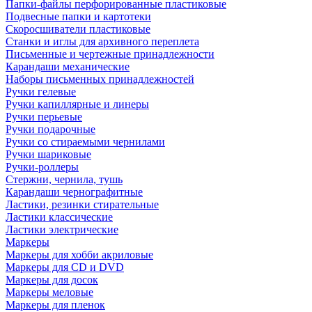
Папки-файлы перфорированные пластиковые
Подвесные папки и картотеки
Скоросшиватели пластиковые
Станки и иглы для архивного переплета
Письменные и чертежные принадлежности
Карандаши механические
Наборы письменных принадлежностей
Ручки гелевые
Ручки капиллярные и линеры
Ручки перьевые
Ручки подарочные
Ручки со стираемыми чернилами
Ручки шариковые
Ручки-роллеры
Стержни, чернила, тушь
Карандаши чернографитные
Ластики, резинки стирательные
Ластики классические
Ластики электрические
Маркеры
Маркеры для хобби акриловые
Маркеры для CD и DVD
Маркеры для досок
Маркеры меловые
Маркеры для пленок