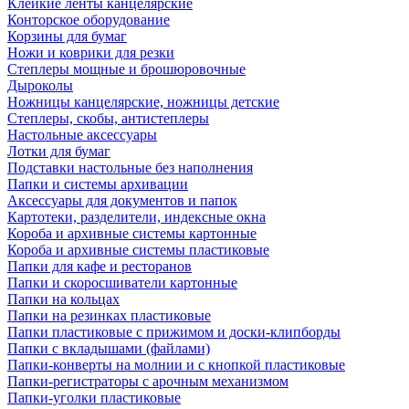
Клейкие ленты канцелярские
Конторское оборудование
Корзины для бумаг
Ножи и коврики для резки
Степлеры мощные и брошюровочные
Дыроколы
Ножницы канцелярские, ножницы детские
Степлеры, скобы, антистеплеры
Настольные аксессуары
Лотки для бумаг
Подставки настольные без наполнения
Папки и системы архивации
Аксессуары для документов и папок
Картотеки, разделители, индексные окна
Короба и архивные системы картонные
Короба и архивные системы пластиковые
Папки для кафе и ресторанов
Папки и скоросшиватели картонные
Папки на кольцах
Папки на резинках пластиковые
Папки пластиковые с прижимом и доски-клипборды
Папки с вкладышами (файлами)
Папки-конверты на молнии и с кнопкой пластиковые
Папки-регистраторы с арочным механизмом
Папки-уголки пластиковые