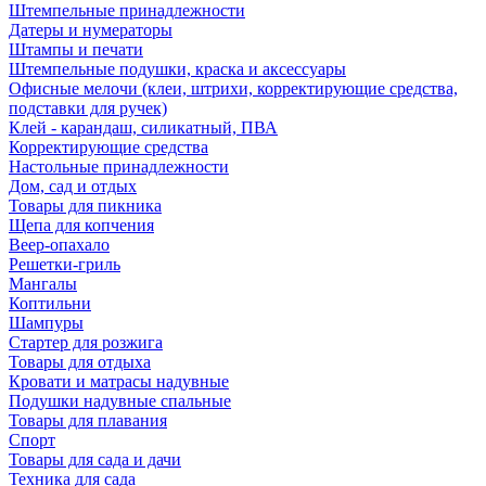
Штемпельные принадлежности
Датеры и нумераторы
Штампы и печати
Штемпельные подушки, краска и аксессуары
Офисные мелочи (клеи, штрихи, корректирующие средства,
подставки для ручек)
Клей - карандаш, силикатный, ПВА
Корректирующие средства
Настольные принадлежности
Дом, сад и отдых
Товары для пикника
Щепа для копчения
Веер-опахало
Решетки-гриль
Мангалы
Коптильни
Шампуры
Стартер для розжига
Товары для отдыха
Кровати и матрасы надувные
Подушки надувные спальные
Товары для плавания
Спорт
Товары для сада и дачи
Техника для сада