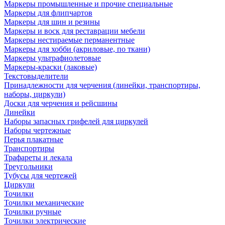
Маркеры промышленные и прочие специальные
Маркеры для флипчартов
Маркеры для шин и резины
Маркеры и воск для реставрации мебели
Маркеры нестираемые перманентные
Маркеры для хобби (акриловые, по ткани)
Маркеры ультрафиолетовые
Маркеры-краски (лаковые)
Текстовыделители
Принадлежности для черчения (линейки, транспортиры,
наборы, циркули)
Доски для черчения и рейсшины
Линейки
Наборы запасных грифелей для циркулей
Наборы чертежные
Перья плакатные
Транспортиры
Трафареты и лекала
Треугольники
Тубусы для чертежей
Циркули
Точилки
Точилки механические
Точилки ручные
Точилки электрические