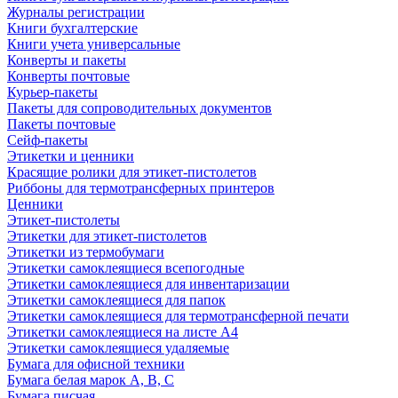
Журналы регистрации
Книги бухгалтерские
Книги учета универсальные
Конверты и пакеты
Конверты почтовые
Курьер-пакеты
Пакеты для сопроводительных документов
Пакеты почтовые
Сейф-пакеты
Этикетки и ценники
Красящие ролики для этикет-пистолетов
Риббоны для термотрансферных принтеров
Ценники
Этикет-пистолеты
Этикетки для этикет-пистолетов
Этикетки из термобумаги
Этикетки самоклеящиеся всепогодные
Этикетки самоклеящиеся для инвентаризации
Этикетки самоклеящиеся для папок
Этикетки самоклеящиеся для термотрансферной печати
Этикетки самоклеящиеся на листе А4
Этикетки самоклеящиеся удаляемые
Бумага для офисной техники
Бумага белая марок А, В, С
Бумага писчая