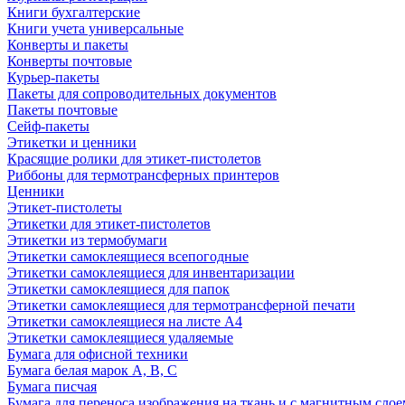
Книги бухгалтерские
Книги учета универсальные
Конверты и пакеты
Конверты почтовые
Курьер-пакеты
Пакеты для сопроводительных документов
Пакеты почтовые
Сейф-пакеты
Этикетки и ценники
Красящие ролики для этикет-пистолетов
Риббоны для термотрансферных принтеров
Ценники
Этикет-пистолеты
Этикетки для этикет-пистолетов
Этикетки из термобумаги
Этикетки самоклеящиеся всепогодные
Этикетки самоклеящиеся для инвентаризации
Этикетки самоклеящиеся для папок
Этикетки самоклеящиеся для термотрансферной печати
Этикетки самоклеящиеся на листе А4
Этикетки самоклеящиеся удаляемые
Бумага для офисной техники
Бумага белая марок А, В, С
Бумага писчая
Бумага для переноса изображения на ткань и с магнитным слое