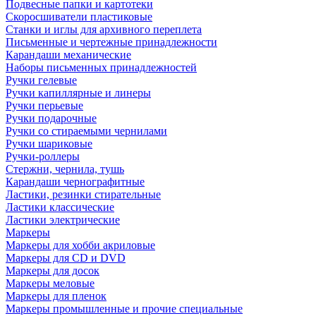
Подвесные папки и картотеки
Скоросшиватели пластиковые
Станки и иглы для архивного переплета
Письменные и чертежные принадлежности
Карандаши механические
Наборы письменных принадлежностей
Ручки гелевые
Ручки капиллярные и линеры
Ручки перьевые
Ручки подарочные
Ручки со стираемыми чернилами
Ручки шариковые
Ручки-роллеры
Стержни, чернила, тушь
Карандаши чернографитные
Ластики, резинки стирательные
Ластики классические
Ластики электрические
Маркеры
Маркеры для хобби акриловые
Маркеры для CD и DVD
Маркеры для досок
Маркеры меловые
Маркеры для пленок
Маркеры промышленные и прочие специальные