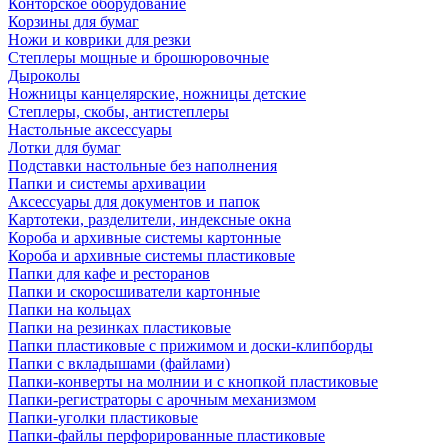
Конторское оборудование
Корзины для бумаг
Ножи и коврики для резки
Степлеры мощные и брошюровочные
Дыроколы
Ножницы канцелярские, ножницы детские
Степлеры, скобы, антистеплеры
Настольные аксессуары
Лотки для бумаг
Подставки настольные без наполнения
Папки и системы архивации
Аксессуары для документов и папок
Картотеки, разделители, индексные окна
Короба и архивные системы картонные
Короба и архивные системы пластиковые
Папки для кафе и ресторанов
Папки и скоросшиватели картонные
Папки на кольцах
Папки на резинках пластиковые
Папки пластиковые с прижимом и доски-клипборды
Папки с вкладышами (файлами)
Папки-конверты на молнии и с кнопкой пластиковые
Папки-регистраторы с арочным механизмом
Папки-уголки пластиковые
Папки-файлы перфорированные пластиковые