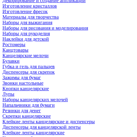
Декорирование и создание аппликаций
Изготовление кристаллов
Изготовление фресок
Материалы для творчества
Наборы для выжигания
Наборы для рисования и моделирования
Наборы для рукоделия
Наклейки для детской
Ростомеры
Канцтовары
Канцелярские мелочи
Булавки
Губка и гель для пальцев
Диспенсеры для скрепок
Зажимы для бумаг
Звонки настольные
Кнопки канцелярские
Лупы
Наборы канцелярских мелочей
Напальчники для бумаги
Резинки для денег
Скрепки канцелярские
Клейкие ленты канцелярские и диспенсеры
Диспенсеры для канцелярской ленты
Клейкие ленты канцелярские