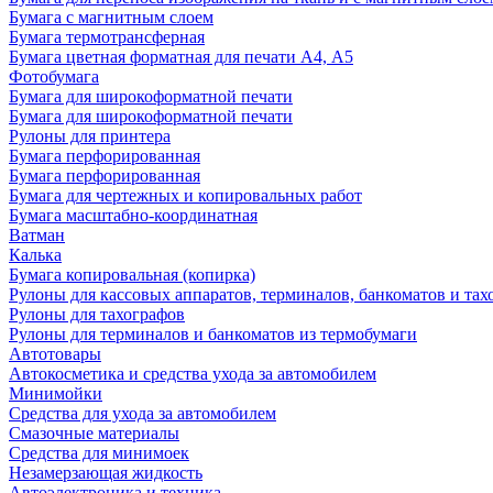
Бумага с магнитным слоем
Бумага термотрансферная
Бумага цветная форматная для печати А4, А5
Фотобумага
Бумага для широкоформатной печати
Бумага для широкоформатной печати
Рулоны для принтера
Бумага перфорированная
Бумага перфорированная
Бумага для чертежных и копировальных работ
Бумага масштабно-координатная
Ватман
Калька
Бумага копировальная (копирка)
Рулоны для кассовых аппаратов, терминалов, банкоматов и тах
Рулоны для тахографов
Рулоны для терминалов и банкоматов из термобумаги
Автотовары
Автокосметика и средства ухода за автомобилем
Минимойки
Средства для ухода за автомобилем
Смазочные материалы
Средства для минимоек
Незамерзающая жидкость
Автоэлектроника и техника