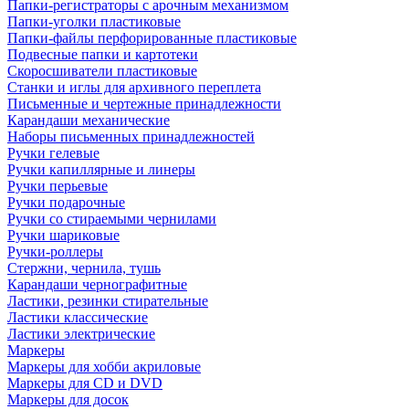
Папки-регистраторы с арочным механизмом
Папки-уголки пластиковые
Папки-файлы перфорированные пластиковые
Подвесные папки и картотеки
Скоросшиватели пластиковые
Станки и иглы для архивного переплета
Письменные и чертежные принадлежности
Карандаши механические
Наборы письменных принадлежностей
Ручки гелевые
Ручки капиллярные и линеры
Ручки перьевые
Ручки подарочные
Ручки со стираемыми чернилами
Ручки шариковые
Ручки-роллеры
Стержни, чернила, тушь
Карандаши чернографитные
Ластики, резинки стирательные
Ластики классические
Ластики электрические
Маркеры
Маркеры для хобби акриловые
Маркеры для CD и DVD
Маркеры для досок