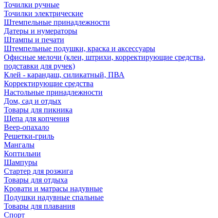
Точилки ручные
Точилки электрические
Штемпельные принадлежности
Датеры и нумераторы
Штампы и печати
Штемпельные подушки, краска и аксессуары
Офисные мелочи (клеи, штрихи, корректирующие средства,
подставки для ручек)
Клей - карандаш, силикатный, ПВА
Корректирующие средства
Настольные принадлежности
Дом, сад и отдых
Товары для пикника
Щепа для копчения
Веер-опахало
Решетки-гриль
Мангалы
Коптильни
Шампуры
Стартер для розжига
Товары для отдыха
Кровати и матрасы надувные
Подушки надувные спальные
Товары для плавания
Спорт