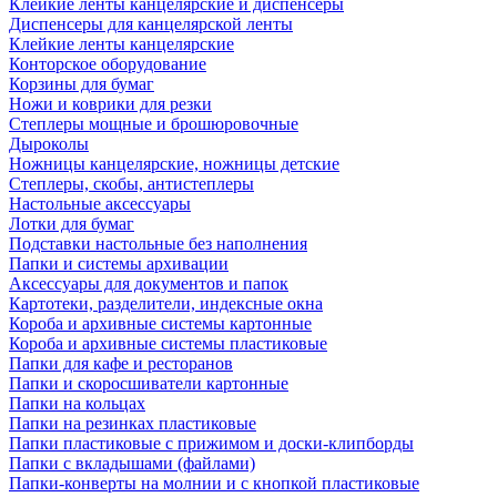
Клейкие ленты канцелярские и диспенсеры
Диспенсеры для канцелярской ленты
Клейкие ленты канцелярские
Конторское оборудование
Корзины для бумаг
Ножи и коврики для резки
Степлеры мощные и брошюровочные
Дыроколы
Ножницы канцелярские, ножницы детские
Степлеры, скобы, антистеплеры
Настольные аксессуары
Лотки для бумаг
Подставки настольные без наполнения
Папки и системы архивации
Аксессуары для документов и папок
Картотеки, разделители, индексные окна
Короба и архивные системы картонные
Короба и архивные системы пластиковые
Папки для кафе и ресторанов
Папки и скоросшиватели картонные
Папки на кольцах
Папки на резинках пластиковые
Папки пластиковые с прижимом и доски-клипборды
Папки с вкладышами (файлами)
Папки-конверты на молнии и с кнопкой пластиковые