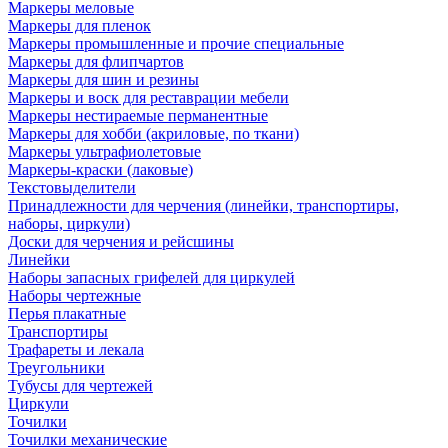
Маркеры меловые
Маркеры для пленок
Маркеры промышленные и прочие специальные
Маркеры для флипчартов
Маркеры для шин и резины
Маркеры и воск для реставрации мебели
Маркеры нестираемые перманентные
Маркеры для хобби (акриловые, по ткани)
Маркеры ультрафиолетовые
Маркеры-краски (лаковые)
Текстовыделители
Принадлежности для черчения (линейки, транспортиры,
наборы, циркули)
Доски для черчения и рейсшины
Линейки
Наборы запасных грифелей для циркулей
Наборы чертежные
Перья плакатные
Транспортиры
Трафареты и лекала
Треугольники
Тубусы для чертежей
Циркули
Точилки
Точилки механические