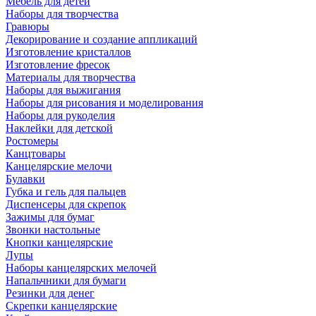
Мебель для детей
Наборы для творчества
Гравюры
Декорирование и создание аппликаций
Изготовление кристаллов
Изготовление фресок
Материалы для творчества
Наборы для выжигания
Наборы для рисования и моделирования
Наборы для рукоделия
Наклейки для детской
Ростомеры
Канцтовары
Канцелярские мелочи
Булавки
Губка и гель для пальцев
Диспенсеры для скрепок
Зажимы для бумаг
Звонки настольные
Кнопки канцелярские
Лупы
Наборы канцелярских мелочей
Напальчники для бумаги
Резинки для денег
Скрепки канцелярские