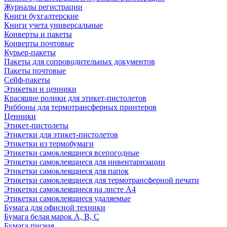
Журналы регистрации
Книги бухгалтерские
Книги учета универсальные
Конверты и пакеты
Конверты почтовые
Курьер-пакеты
Пакеты для сопроводительных документов
Пакеты почтовые
Сейф-пакеты
Этикетки и ценники
Красящие ролики для этикет-пистолетов
Риббоны для термотрансферных принтеров
Ценники
Этикет-пистолеты
Этикетки для этикет-пистолетов
Этикетки из термобумаги
Этикетки самоклеящиеся всепогодные
Этикетки самоклеящиеся для инвентаризации
Этикетки самоклеящиеся для папок
Этикетки самоклеящиеся для термотрансферной печати
Этикетки самоклеящиеся на листе А4
Этикетки самоклеящиеся удаляемые
Бумага для офисной техники
Бумага белая марок А, В, С
Бумага писчая