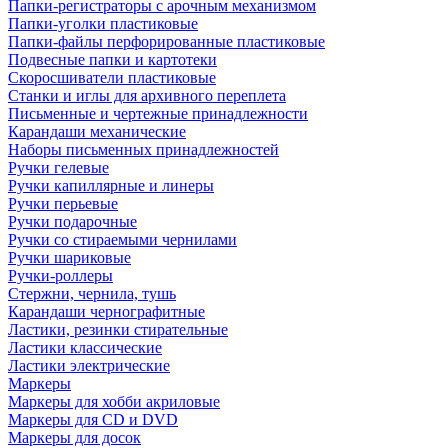
Папки-регистраторы с арочным механизмом
Папки-уголки пластиковые
Папки-файлы перфорированные пластиковые
Подвесные папки и картотеки
Скоросшиватели пластиковые
Станки и иглы для архивного переплета
Письменные и чертежные принадлежности
Карандаши механические
Наборы письменных принадлежностей
Ручки гелевые
Ручки капиллярные и линеры
Ручки перьевые
Ручки подарочные
Ручки со стираемыми чернилами
Ручки шариковые
Ручки-роллеры
Стержни, чернила, тушь
Карандаши чернографитные
Ластики, резинки стирательные
Ластики классические
Ластики электрические
Маркеры
Маркеры для хобби акриловые
Маркеры для CD и DVD
Маркеры для досок