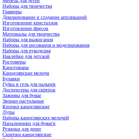
Мебель для детей
Наборы для творчества
Гравюры
Декорирование и создание аппликаций
Изготовление кристаллов
Изготовление фресок
Материалы для творчества
Наборы для выжигания
Наборы для рисования и моделирования
Наборы для рукоделия
Наклейки для детской
Ростомеры
Канцтовары
Канцелярские мелочи
Булавки
Губка и гель для пальцев
Диспенсеры для скрепок
Зажимы для бумаг
Звонки настольные
Кнопки канцелярские
Лупы
Наборы канцелярских мелочей
Напальчники для бумаги
Резинки для денег
Скрепки канцелярские