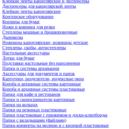
Клейкие ленты канцелярские и диспенсеры
Диспенсеры для канцелярской ленты
Клейкие ленты канцелярские
Конторское оборудование
Корзины для бумаг
Ножи и коврики для резки
Степлеры мощные и брошюровочные
Дыроколы
Ножницы канцелярские, ножницы детские
Степлеры, скобы, антистеплеры
Настольные аксессуары
Лотки для бумаг
Подставки настольные без наполнения
Папки и системы архивации
Аксессуары для документов и папок
Картотеки, разделители, индексные окна
Короба и архивные системы картонные
Короба и архивные системы пластиковые
Папки для кафе и ресторанов
Папки и скоросшиватели картонные
Папки на кольцах
Папки на резинках пластиковые
Папки пластиковые с прижимом и доски-клипборды
Папки с вкладышами (файлами)
Папки-конверты на молнии и с кнопкой пластиковые