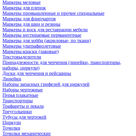
Маркеры меловые
Маркеры для пленок
Маркеры промышленные и прочие специальные
Маркеры для флипчартов
Маркеры для шин и резины
Маркеры и воск для реставрации мебели
Маркеры нестираемые перманентные
Маркеры для хобби (акриловые, по ткани)
Маркеры ультрафиолетовые
Маркеры-краски (лаковые)
Текстовыделители
Принадлежности для черчения (линейки, транспортиры,
наборы, циркули)
Доски для черчения и рейсшины
Линейки
Наборы запасных грифелей для циркулей
Наборы чертежные
Перья плакатные
Транспортиры
Трафареты и лекала
Треугольники
Тубусы для чертежей
Циркули
Точилки
Точилки механические