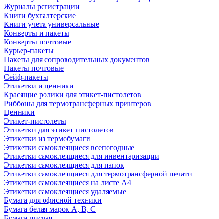
Журналы регистрации
Книги бухгалтерские
Книги учета универсальные
Конверты и пакеты
Конверты почтовые
Курьер-пакеты
Пакеты для сопроводительных документов
Пакеты почтовые
Сейф-пакеты
Этикетки и ценники
Красящие ролики для этикет-пистолетов
Риббоны для термотрансферных принтеров
Ценники
Этикет-пистолеты
Этикетки для этикет-пистолетов
Этикетки из термобумаги
Этикетки самоклеящиеся всепогодные
Этикетки самоклеящиеся для инвентаризации
Этикетки самоклеящиеся для папок
Этикетки самоклеящиеся для термотрансферной печати
Этикетки самоклеящиеся на листе А4
Этикетки самоклеящиеся удаляемые
Бумага для офисной техники
Бумага белая марок А, В, С
Бумага писчая