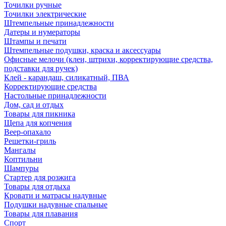
Точилки ручные
Точилки электрические
Штемпельные принадлежности
Датеры и нумераторы
Штампы и печати
Штемпельные подушки, краска и аксессуары
Офисные мелочи (клеи, штрихи, корректирующие средства,
подставки для ручек)
Клей - карандаш, силикатный, ПВА
Корректирующие средства
Настольные принадлежности
Дом, сад и отдых
Товары для пикника
Щепа для копчения
Веер-опахало
Решетки-гриль
Мангалы
Коптильни
Шампуры
Стартер для розжига
Товары для отдыха
Кровати и матрасы надувные
Подушки надувные спальные
Товары для плавания
Спорт