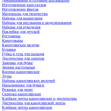
Декорирование и создание аппликаций
Изготовление кристаллов
Изготовление фресок
Материалы для творчества
Наборы для выжигания
Наборы для рисования и моделирования
Наборы для рукоделия
Наклейки для детской
Ростомеры
Канцтовары
Канцелярские мелочи
Булавки
Губка и гель для пальцев
Диспенсеры для скрепок
Зажимы для бумаг
Звонки настольные
Кнопки канцелярские
Лупы
Наборы канцелярских мелочей
Напальчники для бумаги
Резинки для денег
Скрепки канцелярские
Клейкие ленты канцелярские и диспенсеры
Диспенсеры для канцелярской ленты
Клейкие ленты канцелярские