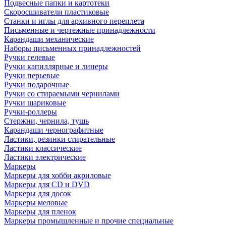
Подвесные папки и картотеки
Скоросшиватели пластиковые
Станки и иглы для архивного переплета
Письменные и чертежные принадлежности
Карандаши механические
Наборы письменных принадлежностей
Ручки гелевые
Ручки капиллярные и линеры
Ручки перьевые
Ручки подарочные
Ручки со стираемыми чернилами
Ручки шариковые
Ручки-роллеры
Стержни, чернила, тушь
Карандаши чернографитные
Ластики, резинки стирательные
Ластики классические
Ластики электрические
Маркеры
Маркеры для хобби акриловые
Маркеры для CD и DVD
Маркеры для досок
Маркеры меловые
Маркеры для пленок
Маркеры промышленные и прочие специальные