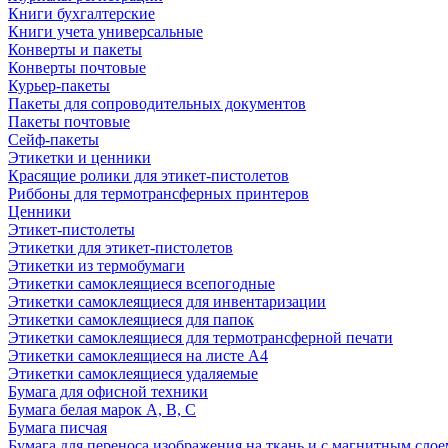
Книги бухгалтерские
Книги учета универсальные
Конверты и пакеты
Конверты почтовые
Курьер-пакеты
Пакеты для сопроводительных документов
Пакеты почтовые
Сейф-пакеты
Этикетки и ценники
Красящие ролики для этикет-пистолетов
Риббоны для термотрансферных принтеров
Ценники
Этикет-пистолеты
Этикетки для этикет-пистолетов
Этикетки из термобумаги
Этикетки самоклеящиеся всепогодные
Этикетки самоклеящиеся для инвентаризации
Этикетки самоклеящиеся для папок
Этикетки самоклеящиеся для термотрансферной печати
Этикетки самоклеящиеся на листе А4
Этикетки самоклеящиеся удаляемые
Бумага для офисной техники
Бумага белая марок А, В, С
Бумага писчая
Бумага для переноса изображения на ткань и с магнитным слое