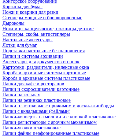
Конторское оборудование
Корзины для бумаг
Ножи и коврики для резки
Степлеры мощные и брошюровочные
Дыроколы
Ножницы канцелярские, ножницы детские
Степлеры, скобы, антистеплеры
Настольные аксессуары
Лотки для бумаг
Подставки настольные без наполнения
Папки и системы архивации
Аксессуары для документов и папок
Картотеки, разделители, индексные окна
Короба и архивные системы картонные
Короба и архивные системы пластиковые
Папки для кафе и ресторанов
Папки и скоросшиватели картонные
Папки на кольцах
Папки на резинках пластиковые
Папки пластиковые с прижимом и доски-клипборды
Папки с вкладышами (файлами)
Папки-конверты на молнии и с кнопкой пластиковые
Папки-регистраторы с арочным механизмом
Папки-уголки пластиковые
Папки-файлы перфорированные пластиковые