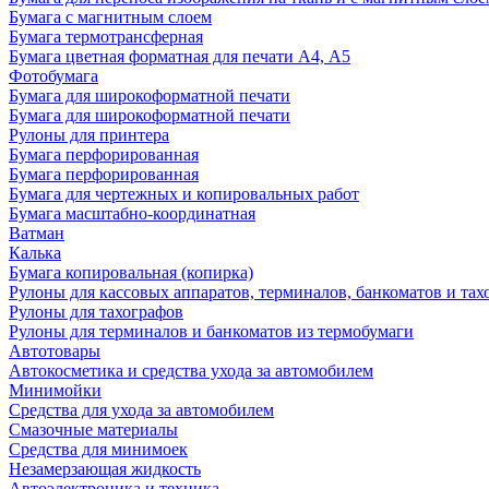
Бумага с магнитным слоем
Бумага термотрансферная
Бумага цветная форматная для печати А4, А5
Фотобумага
Бумага для широкоформатной печати
Бумага для широкоформатной печати
Рулоны для принтера
Бумага перфорированная
Бумага перфорированная
Бумага для чертежных и копировальных работ
Бумага масштабно-координатная
Ватман
Калька
Бумага копировальная (копирка)
Рулоны для кассовых аппаратов, терминалов, банкоматов и тах
Рулоны для тахографов
Рулоны для терминалов и банкоматов из термобумаги
Автотовары
Автокосметика и средства ухода за автомобилем
Минимойки
Средства для ухода за автомобилем
Смазочные материалы
Средства для минимоек
Незамерзающая жидкость
Автоэлектроника и техника