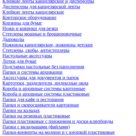
Клейкие ленты канцелярские и диспенсеры
Диспенсеры для канцелярской ленты
Клейкие ленты канцелярские
Конторское оборудование
Корзины для бумаг
Ножи и коврики для резки
Степлеры мощные и брошюровочные
Дыроколы
Ножницы канцелярские, ножницы детские
Степлеры, скобы, антистеплеры
Настольные аксессуары
Лотки для бумаг
Подставки настольные без наполнения
Папки и системы архивации
Аксессуары для документов и папок
Картотеки, разделители, индексные окна
Короба и архивные системы картонные
Короба и архивные системы пластиковые
Папки для кафе и ресторанов
Папки и скоросшиватели картонные
Папки на кольцах
Папки на резинках пластиковые
Папки пластиковые с прижимом и доски-клипборды
Папки с вкладышами (файлами)
Папки-конверты на молнии и с кнопкой пластиковые