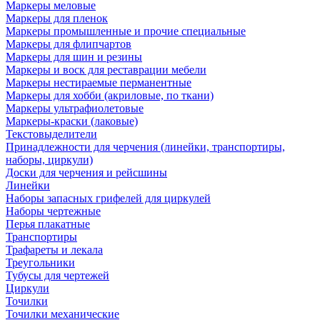
Маркеры меловые
Маркеры для пленок
Маркеры промышленные и прочие специальные
Маркеры для флипчартов
Маркеры для шин и резины
Маркеры и воск для реставрации мебели
Маркеры нестираемые перманентные
Маркеры для хобби (акриловые, по ткани)
Маркеры ультрафиолетовые
Маркеры-краски (лаковые)
Текстовыделители
Принадлежности для черчения (линейки, транспортиры,
наборы, циркули)
Доски для черчения и рейсшины
Линейки
Наборы запасных грифелей для циркулей
Наборы чертежные
Перья плакатные
Транспортиры
Трафареты и лекала
Треугольники
Тубусы для чертежей
Циркули
Точилки
Точилки механические