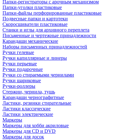
Папки-регистраторы с арочным механизмом
Папки-уголки пластиковые
Папки-файлы перфорированные пластиковые
Подвесные папки и картотеки
Скоросшиватели пластиковые
Станки и иглы для архивного переплета
Письменные и чертежные принадлежности
Карандаши механические
Наборы письменных принадлежностей
Ручки гелевые
Ручки капиллярные и линеры
Ручки перьевые
Ручки подарочные
Ручки со стираемыми чернилами
Ручки шариковые
Ручки-роллеры
Стержни, чернила, тушь
Карандаши чернографитные
Ластики, резинки стирательные
Ластики классические
Ластики электрические
Маркеры
Маркеры для хобби акриловые
Маркеры для CD и DVD
Маркеры для досок