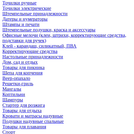
Точилки ручные
Точилки электрические
Штемпельные принадлежности
Датеры и нумераторы
Штампы и печати
Штемпельные подушки, краска и аксессуары
Офисные мелочи (клеи, штрихи, корректирующие средства,
подставки для ручек)
Клей - карандаш, силикатный, ПВА
Корректирующие средства
Настольные принадлежности
Дом, сад и отдых
Товары для пикника
Щепа для копчения
Веер-опахало
Решетки-гриль
Мангалы
Коптильни
Шампуры
Стартер для розжига
Товары для отдыха
Кровати и матрасы надувные
Подушки надувные спальные
Товары для плавания
Спорт