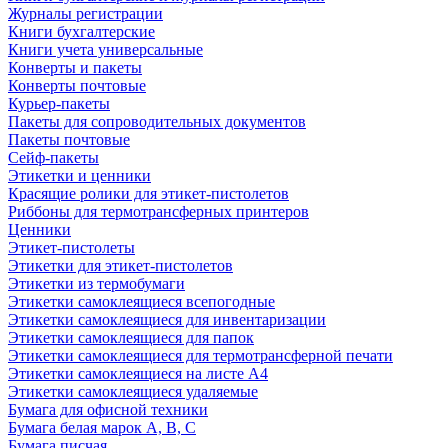
Журналы регистрации
Книги бухгалтерские
Книги учета универсальные
Конверты и пакеты
Конверты почтовые
Курьер-пакеты
Пакеты для сопроводительных документов
Пакеты почтовые
Сейф-пакеты
Этикетки и ценники
Красящие ролики для этикет-пистолетов
Риббоны для термотрансферных принтеров
Ценники
Этикет-пистолеты
Этикетки для этикет-пистолетов
Этикетки из термобумаги
Этикетки самоклеящиеся всепогодные
Этикетки самоклеящиеся для инвентаризации
Этикетки самоклеящиеся для папок
Этикетки самоклеящиеся для термотрансферной печати
Этикетки самоклеящиеся на листе А4
Этикетки самоклеящиеся удаляемые
Бумага для офисной техники
Бумага белая марок А, В, С
Бумага писчая