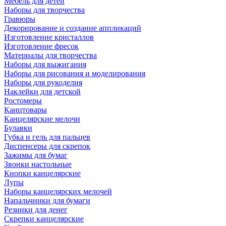
Мебель для детей
Наборы для творчества
Гравюры
Декорирование и создание аппликаций
Изготовление кристаллов
Изготовление фресок
Материалы для творчества
Наборы для выжигания
Наборы для рисования и моделирования
Наборы для рукоделия
Наклейки для детской
Ростомеры
Канцтовары
Канцелярские мелочи
Булавки
Губка и гель для пальцев
Диспенсеры для скрепок
Зажимы для бумаг
Звонки настольные
Кнопки канцелярские
Лупы
Наборы канцелярских мелочей
Напальчники для бумаги
Резинки для денег
Скрепки канцелярские