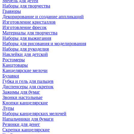
Мебель для детей
Наборы для творчества
Гравюры
Декорирование и создание аппликаций
Изготовление кристаллов
Изготовление фресок
Материалы для творчества
Наборы для выжигания
Наборы для рисования и моделирования
Наборы для рукоделия
Наклейки для детской
Ростомеры
Канцтовары
Канцелярские мелочи
Булавки
Губка и гель для пальцев
Диспенсеры для скрепок
Зажимы для бумаг
Звонки настольные
Кнопки канцелярские
Лупы
Наборы канцелярских мелочей
Напальчники для бумаги
Резинки для денег
Скрепки канцелярские