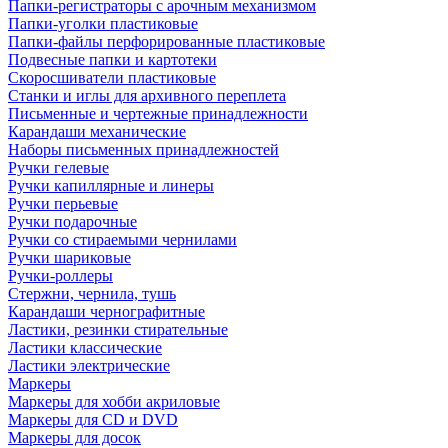
Папки-регистраторы с арочным механизмом
Папки-уголки пластиковые
Папки-файлы перфорированные пластиковые
Подвесные папки и картотеки
Скоросшиватели пластиковые
Станки и иглы для архивного переплета
Письменные и чертежные принадлежности
Карандаши механические
Наборы письменных принадлежностей
Ручки гелевые
Ручки капиллярные и линеры
Ручки перьевые
Ручки подарочные
Ручки со стираемыми чернилами
Ручки шариковые
Ручки-роллеры
Стержни, чернила, тушь
Карандаши чернографитные
Ластики, резинки стирательные
Ластики классические
Ластики электрические
Маркеры
Маркеры для хобби акриловые
Маркеры для CD и DVD
Маркеры для досок