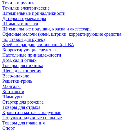
Точилки ручные
Точилки электрические
Штемпельные принадлежности
Датеры и нумераторы
Штампы и печати
Штемпельные подушки, краска и аксессуары
Офисные мелочи (клеи, штрихи, корректирующие средства,
подставки для ручек)
Клей - карандаш, силикатный, ПВА
Корректирующие средства
Настольные принадлежности
Дом, сад и отдых
Товары для пикника
Щепа для копчения
Веер-опахало
Решетки-гриль
Мангалы
Коптильни
Шампуры
Стартер для розжига
Товары для отдыха
Кровати и матрасы надувные
Подушки надувные спальные
Товары для плавания
Спорт