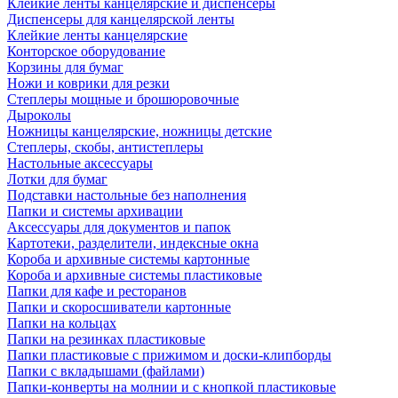
Клейкие ленты канцелярские и диспенсеры
Диспенсеры для канцелярской ленты
Клейкие ленты канцелярские
Конторское оборудование
Корзины для бумаг
Ножи и коврики для резки
Степлеры мощные и брошюровочные
Дыроколы
Ножницы канцелярские, ножницы детские
Степлеры, скобы, антистеплеры
Настольные аксессуары
Лотки для бумаг
Подставки настольные без наполнения
Папки и системы архивации
Аксессуары для документов и папок
Картотеки, разделители, индексные окна
Короба и архивные системы картонные
Короба и архивные системы пластиковые
Папки для кафе и ресторанов
Папки и скоросшиватели картонные
Папки на кольцах
Папки на резинках пластиковые
Папки пластиковые с прижимом и доски-клипборды
Папки с вкладышами (файлами)
Папки-конверты на молнии и с кнопкой пластиковые