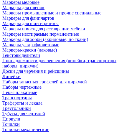
Маркеры меловые
Маркеры для пленок
Маркеры промышленные и прочие специальные
Маркеры для флипчартов
Маркеры для шин и резины
Маркеры и воск для реставрации мебели
Маркеры нестираемые перманентные
Маркеры для хобби (акриловые, по ткани)
Маркеры ультрафиолетовые
Маркеры-краски (лаковые)
Текстовыделители
Принадлежности для черчения (линейки, транспортиры,
наборы, циркули)
Доски для черчения и рейсшины
Линейки
Наборы запасных грифелей для циркулей
Наборы чертежные
Перья плакатные
Транспортиры
Трафареты и лекала
Треугольники
Тубусы для чертежей
Циркули
Точилки
Точилки механические