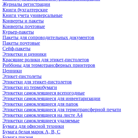
Журналы регистрации
Книги бухгалтерские
Книги учета универсальные
Конверты и пакеты
Конверты почтовые
Курьер-пакеты
Пакеты для сопроводительных документов
Пакеты почтовые
Сейф-пакеты
Этикетки и ценники
Красящие ролики для этикет-пистолетов
Риббоны для термотрансферных принтеров
Ценники
Этикет-пистолеты
Этикетки для этикет-пистолетов
Этикетки из термобумаги
Этикетки самоклеящиеся всепогодные
Этикетки самоклеящиеся для инвентаризации
Этикетки самоклеящиеся для папок
Этикетки самоклеящиеся для термотрансферной печати
Этикетки самоклеящиеся на листе А4
Этикетки самоклеящиеся удаляемые
Бумага для офисной техники
Бумага белая марок А, В, С
Бумага писчая