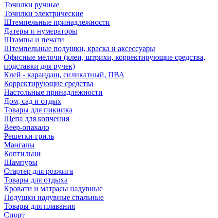
Точилки ручные
Точилки электрические
Штемпельные принадлежности
Датеры и нумераторы
Штампы и печати
Штемпельные подушки, краска и аксессуары
Офисные мелочи (клеи, штрихи, корректирующие средства,
подставки для ручек)
Клей - карандаш, силикатный, ПВА
Корректирующие средства
Настольные принадлежности
Дом, сад и отдых
Товары для пикника
Щепа для копчения
Веер-опахало
Решетки-гриль
Мангалы
Коптильни
Шампуры
Стартер для розжига
Товары для отдыха
Кровати и матрасы надувные
Подушки надувные спальные
Товары для плавания
Спорт