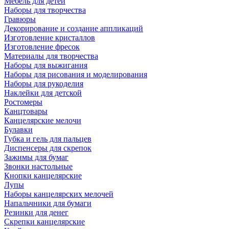
Мебель для детей
Наборы для творчества
Гравюры
Декорирование и создание аппликаций
Изготовление кристаллов
Изготовление фресок
Материалы для творчества
Наборы для выжигания
Наборы для рисования и моделирования
Наборы для рукоделия
Наклейки для детской
Ростомеры
Канцтовары
Канцелярские мелочи
Булавки
Губка и гель для пальцев
Диспенсеры для скрепок
Зажимы для бумаг
Звонки настольные
Кнопки канцелярские
Лупы
Наборы канцелярских мелочей
Напальчники для бумаги
Резинки для денег
Скрепки канцелярские