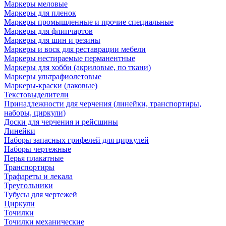
Маркеры меловые
Маркеры для пленок
Маркеры промышленные и прочие специальные
Маркеры для флипчартов
Маркеры для шин и резины
Маркеры и воск для реставрации мебели
Маркеры нестираемые перманентные
Маркеры для хобби (акриловые, по ткани)
Маркеры ультрафиолетовые
Маркеры-краски (лаковые)
Текстовыделители
Принадлежности для черчения (линейки, транспортиры,
наборы, циркули)
Доски для черчения и рейсшины
Линейки
Наборы запасных грифелей для циркулей
Наборы чертежные
Перья плакатные
Транспортиры
Трафареты и лекала
Треугольники
Тубусы для чертежей
Циркули
Точилки
Точилки механические