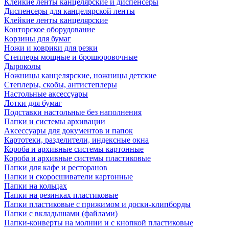
Клейкие ленты канцелярские и диспенсеры
Диспенсеры для канцелярской ленты
Клейкие ленты канцелярские
Конторское оборудование
Корзины для бумаг
Ножи и коврики для резки
Степлеры мощные и брошюровочные
Дыроколы
Ножницы канцелярские, ножницы детские
Степлеры, скобы, антистеплеры
Настольные аксессуары
Лотки для бумаг
Подставки настольные без наполнения
Папки и системы архивации
Аксессуары для документов и папок
Картотеки, разделители, индексные окна
Короба и архивные системы картонные
Короба и архивные системы пластиковые
Папки для кафе и ресторанов
Папки и скоросшиватели картонные
Папки на кольцах
Папки на резинках пластиковые
Папки пластиковые с прижимом и доски-клипборды
Папки с вкладышами (файлами)
Папки-конверты на молнии и с кнопкой пластиковые