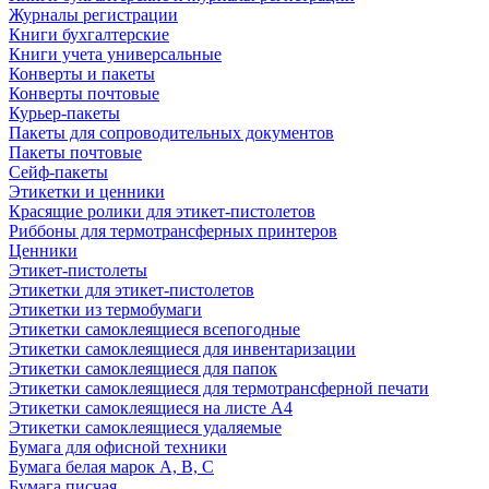
Журналы регистрации
Книги бухгалтерские
Книги учета универсальные
Конверты и пакеты
Конверты почтовые
Курьер-пакеты
Пакеты для сопроводительных документов
Пакеты почтовые
Сейф-пакеты
Этикетки и ценники
Красящие ролики для этикет-пистолетов
Риббоны для термотрансферных принтеров
Ценники
Этикет-пистолеты
Этикетки для этикет-пистолетов
Этикетки из термобумаги
Этикетки самоклеящиеся всепогодные
Этикетки самоклеящиеся для инвентаризации
Этикетки самоклеящиеся для папок
Этикетки самоклеящиеся для термотрансферной печати
Этикетки самоклеящиеся на листе А4
Этикетки самоклеящиеся удаляемые
Бумага для офисной техники
Бумага белая марок А, В, С
Бумага писчая