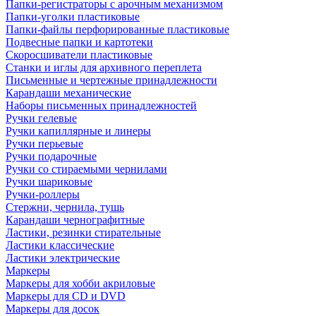
Папки-регистраторы с арочным механизмом
Папки-уголки пластиковые
Папки-файлы перфорированные пластиковые
Подвесные папки и картотеки
Скоросшиватели пластиковые
Станки и иглы для архивного переплета
Письменные и чертежные принадлежности
Карандаши механические
Наборы письменных принадлежностей
Ручки гелевые
Ручки капиллярные и линеры
Ручки перьевые
Ручки подарочные
Ручки со стираемыми чернилами
Ручки шариковые
Ручки-роллеры
Стержни, чернила, тушь
Карандаши чернографитные
Ластики, резинки стирательные
Ластики классические
Ластики электрические
Маркеры
Маркеры для хобби акриловые
Маркеры для CD и DVD
Маркеры для досок