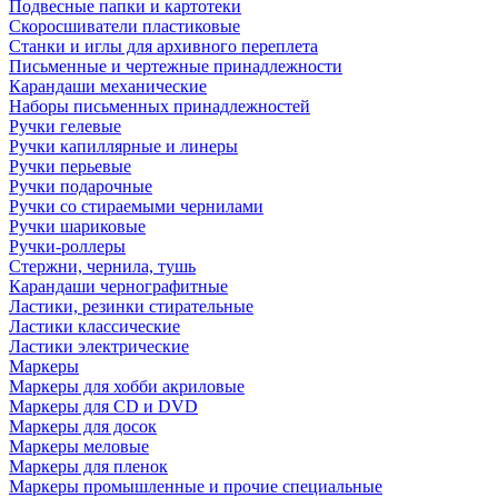
Подвесные папки и картотеки
Скоросшиватели пластиковые
Станки и иглы для архивного переплета
Письменные и чертежные принадлежности
Карандаши механические
Наборы письменных принадлежностей
Ручки гелевые
Ручки капиллярные и линеры
Ручки перьевые
Ручки подарочные
Ручки со стираемыми чернилами
Ручки шариковые
Ручки-роллеры
Стержни, чернила, тушь
Карандаши чернографитные
Ластики, резинки стирательные
Ластики классические
Ластики электрические
Маркеры
Маркеры для хобби акриловые
Маркеры для CD и DVD
Маркеры для досок
Маркеры меловые
Маркеры для пленок
Маркеры промышленные и прочие специальные