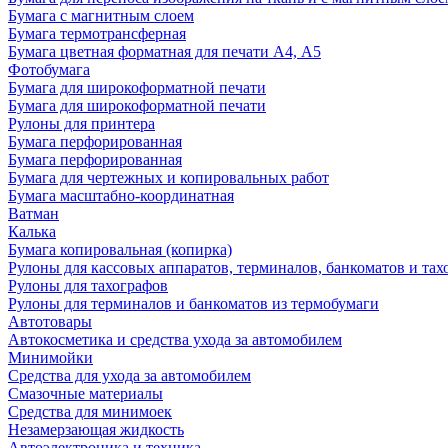
Бумага с магнитным слоем
Бумага термотрансферная
Бумага цветная форматная для печати А4, А5
Фотобумага
Бумага для широкоформатной печати
Бумага для широкоформатной печати
Рулоны для принтера
Бумага перфорированная
Бумага перфорированная
Бумага для чертежных и копировальных работ
Бумага масштабно-координатная
Ватман
Калька
Бумага копировальная (копирка)
Рулоны для кассовых аппаратов, терминалов, банкоматов и тах
Рулоны для тахографов
Рулоны для терминалов и банкоматов из термобумаги
Автотовары
Автокосметика и средства ухода за автомобилем
Минимойки
Средства для ухода за автомобилем
Смазочные материалы
Средства для минимоек
Незамерзающая жидкость
Автоэлектроника и техника