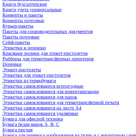
Книги бухгалтерские
Книги учета универсальные
Конверты и пакеты
Конверты почтовые
Курьер-пакеты
Пакеты для сопроводительных документов
Пакеты почтовые
Сейф-пакеты
Этикетки и ценники
Красящие ролики для этикет-пистолетов
Риббоны для термотрансферных принтеров
Ценники
Этикет-пистолеты
Этикетки для этикет-пистолетов
Этикетки из термобумаги
Этикетки самоклеящиеся всепогодные
Этикетки самоклеящиеся для инвентаризации
Этикетки самоклеящиеся для папок
Этикетки самоклеящиеся для термотрансферной печати
Этикетки самоклеящиеся на листе А4
Этикетки самоклеящиеся удаляемые
Бумага для офисной техники
Бумага белая марок А, В, С
Бумага писчая
Бумага для переноса изображения на ткань и с магнитным слое