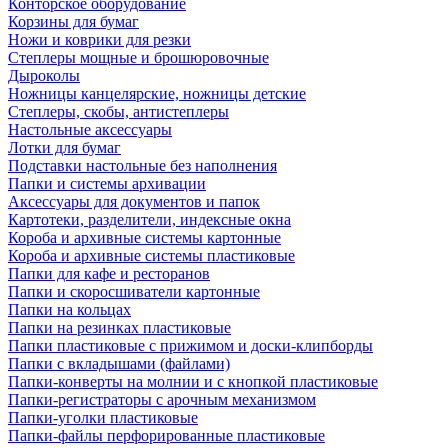
Конторское оборудование
Корзины для бумаг
Ножи и коврики для резки
Степлеры мощные и брошюровочные
Дыроколы
Ножницы канцелярские, ножницы детские
Степлеры, скобы, антистеплеры
Настольные аксессуары
Лотки для бумаг
Подставки настольные без наполнения
Папки и системы архивации
Аксессуары для документов и папок
Картотеки, разделители, индексные окна
Короба и архивные системы картонные
Короба и архивные системы пластиковые
Папки для кафе и ресторанов
Папки и скоросшиватели картонные
Папки на кольцах
Папки на резинках пластиковые
Папки пластиковые с прижимом и доски-клипборды
Папки с вкладышами (файлами)
Папки-конверты на молнии и с кнопкой пластиковые
Папки-регистраторы с арочным механизмом
Папки-уголки пластиковые
Папки-файлы перфорированные пластиковые