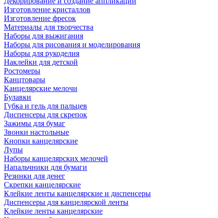
Декорирование и создание аппликаций
Изготовление кристаллов
Изготовление фресок
Материалы для творчества
Наборы для выжигания
Наборы для рисования и моделирования
Наборы для рукоделия
Наклейки для детской
Ростомеры
Канцтовары
Канцелярские мелочи
Булавки
Губка и гель для пальцев
Диспенсеры для скрепок
Зажимы для бумаг
Звонки настольные
Кнопки канцелярские
Лупы
Наборы канцелярских мелочей
Напальчники для бумаги
Резинки для денег
Скрепки канцелярские
Клейкие ленты канцелярские и диспенсеры
Диспенсеры для канцелярской ленты
Клейкие ленты канцелярские