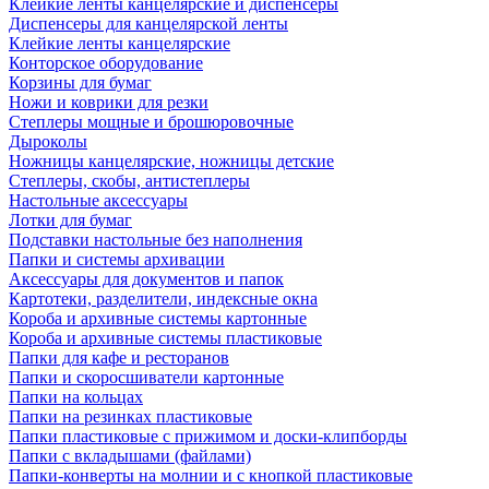
Клейкие ленты канцелярские и диспенсеры
Диспенсеры для канцелярской ленты
Клейкие ленты канцелярские
Конторское оборудование
Корзины для бумаг
Ножи и коврики для резки
Степлеры мощные и брошюровочные
Дыроколы
Ножницы канцелярские, ножницы детские
Степлеры, скобы, антистеплеры
Настольные аксессуары
Лотки для бумаг
Подставки настольные без наполнения
Папки и системы архивации
Аксессуары для документов и папок
Картотеки, разделители, индексные окна
Короба и архивные системы картонные
Короба и архивные системы пластиковые
Папки для кафе и ресторанов
Папки и скоросшиватели картонные
Папки на кольцах
Папки на резинках пластиковые
Папки пластиковые с прижимом и доски-клипборды
Папки с вкладышами (файлами)
Папки-конверты на молнии и с кнопкой пластиковые