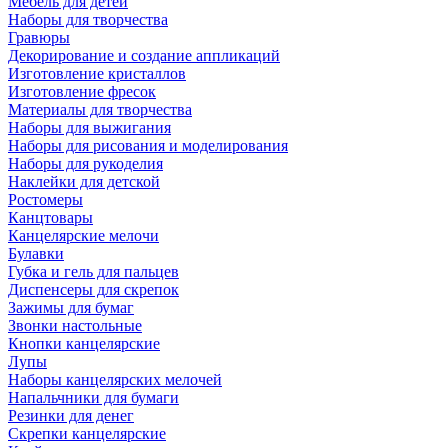
Мебель для детей
Наборы для творчества
Гравюры
Декорирование и создание аппликаций
Изготовление кристаллов
Изготовление фресок
Материалы для творчества
Наборы для выжигания
Наборы для рисования и моделирования
Наборы для рукоделия
Наклейки для детской
Ростомеры
Канцтовары
Канцелярские мелочи
Булавки
Губка и гель для пальцев
Диспенсеры для скрепок
Зажимы для бумаг
Звонки настольные
Кнопки канцелярские
Лупы
Наборы канцелярских мелочей
Напальчники для бумаги
Резинки для денег
Скрепки канцелярские