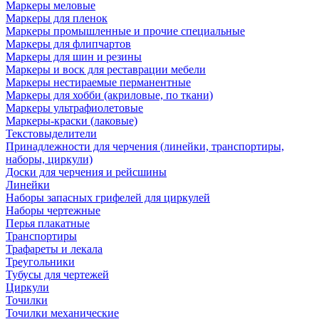
Маркеры меловые
Маркеры для пленок
Маркеры промышленные и прочие специальные
Маркеры для флипчартов
Маркеры для шин и резины
Маркеры и воск для реставрации мебели
Маркеры нестираемые перманентные
Маркеры для хобби (акриловые, по ткани)
Маркеры ультрафиолетовые
Маркеры-краски (лаковые)
Текстовыделители
Принадлежности для черчения (линейки, транспортиры,
наборы, циркули)
Доски для черчения и рейсшины
Линейки
Наборы запасных грифелей для циркулей
Наборы чертежные
Перья плакатные
Транспортиры
Трафареты и лекала
Треугольники
Тубусы для чертежей
Циркули
Точилки
Точилки механические