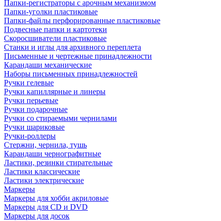
Папки-регистраторы с арочным механизмом
Папки-уголки пластиковые
Папки-файлы перфорированные пластиковые
Подвесные папки и картотеки
Скоросшиватели пластиковые
Станки и иглы для архивного переплета
Письменные и чертежные принадлежности
Карандаши механические
Наборы письменных принадлежностей
Ручки гелевые
Ручки капиллярные и линеры
Ручки перьевые
Ручки подарочные
Ручки со стираемыми чернилами
Ручки шариковые
Ручки-роллеры
Стержни, чернила, тушь
Карандаши чернографитные
Ластики, резинки стирательные
Ластики классические
Ластики электрические
Маркеры
Маркеры для хобби акриловые
Маркеры для CD и DVD
Маркеры для досок