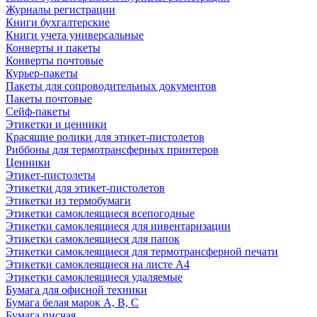
Журналы регистрации
Книги бухгалтерские
Книги учета универсальные
Конверты и пакеты
Конверты почтовые
Курьер-пакеты
Пакеты для сопроводительных документов
Пакеты почтовые
Сейф-пакеты
Этикетки и ценники
Красящие ролики для этикет-пистолетов
Риббоны для термотрансферных принтеров
Ценники
Этикет-пистолеты
Этикетки для этикет-пистолетов
Этикетки из термобумаги
Этикетки самоклеящиеся всепогодные
Этикетки самоклеящиеся для инвентаризации
Этикетки самоклеящиеся для папок
Этикетки самоклеящиеся для термотрансферной печати
Этикетки самоклеящиеся на листе А4
Этикетки самоклеящиеся удаляемые
Бумага для офисной техники
Бумага белая марок А, В, С
Бумага писчая