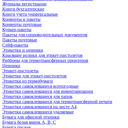
Журналы регистрации
Книги бухгалтерские
Книги учета универсальные
Конверты и пакеты
Конверты почтовые
Курьер-пакеты
Пакеты для сопроводительных документов
Пакеты почтовые
Сейф-пакеты
Этикетки и ценники
Красящие ролики для этикет-пистолетов
Риббоны для термотрансферных принтеров
Ценники
Этикет-пистолеты
Этикетки для этикет-пистолетов
Этикетки из термобумаги
Этикетки самоклеящиеся всепогодные
Этикетки самоклеящиеся для инвентаризации
Этикетки самоклеящиеся для папок
Этикетки самоклеящиеся для термотрансферной печати
Этикетки самоклеящиеся на листе А4
Этикетки самоклеящиеся удаляемые
Бумага для офисной техники
Бумага белая марок А, В, С
Бумага писчая