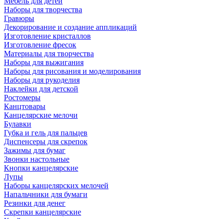
Мебель для детей
Наборы для творчества
Гравюры
Декорирование и создание аппликаций
Изготовление кристаллов
Изготовление фресок
Материалы для творчества
Наборы для выжигания
Наборы для рисования и моделирования
Наборы для рукоделия
Наклейки для детской
Ростомеры
Канцтовары
Канцелярские мелочи
Булавки
Губка и гель для пальцев
Диспенсеры для скрепок
Зажимы для бумаг
Звонки настольные
Кнопки канцелярские
Лупы
Наборы канцелярских мелочей
Напальчники для бумаги
Резинки для денег
Скрепки канцелярские