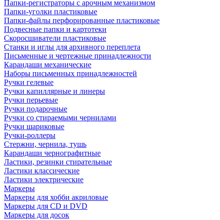
Папки-регистраторы с арочным механизмом
Папки-уголки пластиковые
Папки-файлы перфорированные пластиковые
Подвесные папки и картотеки
Скоросшиватели пластиковые
Станки и иглы для архивного переплета
Письменные и чертежные принадлежности
Карандаши механические
Наборы письменных принадлежностей
Ручки гелевые
Ручки капиллярные и линеры
Ручки перьевые
Ручки подарочные
Ручки со стираемыми чернилами
Ручки шариковые
Ручки-роллеры
Стержни, чернила, тушь
Карандаши чернографитные
Ластики, резинки стирательные
Ластики классические
Ластики электрические
Маркеры
Маркеры для хобби акриловые
Маркеры для CD и DVD
Маркеры для досок