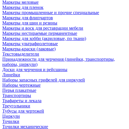
Маркеры меловые
Маркеры для пленок
Маркеры промышленные и прочие специальные
Маркеры для флипчартов
Маркеры для шин и резины
Маркеры и воск для реставрации мебели
Маркеры нестираемые перманентные
Маркеры для хобби (акриловые, по ткани)
Маркеры ультрафиолетовые
Маркеры-краски (лаковые)
Текстовыделители
Принадлежности для черчения (линейки, транспортиры,
наборы, циркули)
Доски для черчения и рейсшины
Линейки
Наборы запасных грифелей для циркулей
Наборы чертежные
Перья плакатные
Транспортиры
Трафареты и лекала
Треугольники
Тубусы для чертежей
Циркули
Точилки
Точилки механические