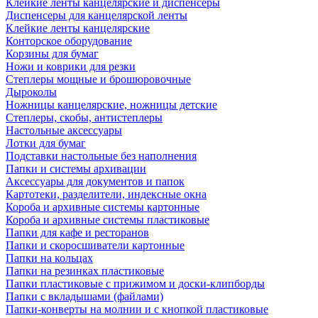
Клейкие ленты канцелярские и диспенсеры
Диспенсеры для канцелярской ленты
Клейкие ленты канцелярские
Конторское оборудование
Корзины для бумаг
Ножи и коврики для резки
Степлеры мощные и брошюровочные
Дыроколы
Ножницы канцелярские, ножницы детские
Степлеры, скобы, антистеплеры
Настольные аксессуары
Лотки для бумаг
Подставки настольные без наполнения
Папки и системы архивации
Аксессуары для документов и папок
Картотеки, разделители, индексные окна
Короба и архивные системы картонные
Короба и архивные системы пластиковые
Папки для кафе и ресторанов
Папки и скоросшиватели картонные
Папки на кольцах
Папки на резинках пластиковые
Папки пластиковые с прижимом и доски-клипборды
Папки с вкладышами (файлами)
Папки-конверты на молнии и с кнопкой пластиковые