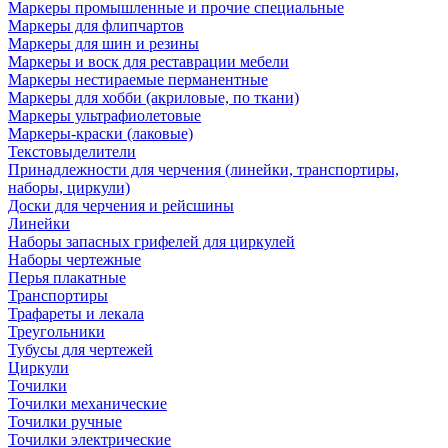
Маркеры промышленные и прочие специальные
Маркеры для флипчартов
Маркеры для шин и резины
Маркеры и воск для реставрации мебели
Маркеры нестираемые перманентные
Маркеры для хобби (акриловые, по ткани)
Маркеры ультрафиолетовые
Маркеры-краски (лаковые)
Текстовыделители
Принадлежности для черчения (линейки, транспортиры,
наборы, циркули)
Доски для черчения и рейсшины
Линейки
Наборы запасных грифелей для циркулей
Наборы чертежные
Перья плакатные
Транспортиры
Трафареты и лекала
Треугольники
Тубусы для чертежей
Циркули
Точилки
Точилки механические
Точилки ручные
Точилки электрические