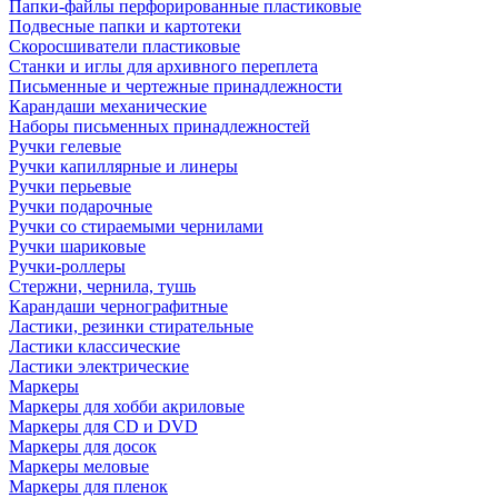
Папки-файлы перфорированные пластиковые
Подвесные папки и картотеки
Скоросшиватели пластиковые
Станки и иглы для архивного переплета
Письменные и чертежные принадлежности
Карандаши механические
Наборы письменных принадлежностей
Ручки гелевые
Ручки капиллярные и линеры
Ручки перьевые
Ручки подарочные
Ручки со стираемыми чернилами
Ручки шариковые
Ручки-роллеры
Стержни, чернила, тушь
Карандаши чернографитные
Ластики, резинки стирательные
Ластики классические
Ластики электрические
Маркеры
Маркеры для хобби акриловые
Маркеры для CD и DVD
Маркеры для досок
Маркеры меловые
Маркеры для пленок