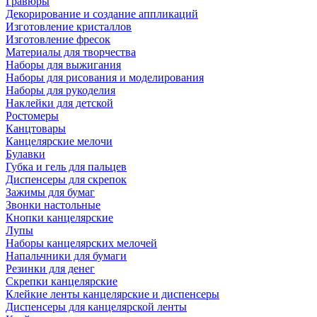
Гравюры
Декорирование и создание аппликаций
Изготовление кристаллов
Изготовление фресок
Материалы для творчества
Наборы для выжигания
Наборы для рисования и моделирования
Наборы для рукоделия
Наклейки для детской
Ростомеры
Канцтовары
Канцелярские мелочи
Булавки
Губка и гель для пальцев
Диспенсеры для скрепок
Зажимы для бумаг
Звонки настольные
Кнопки канцелярские
Лупы
Наборы канцелярских мелочей
Напальчники для бумаги
Резинки для денег
Скрепки канцелярские
Клейкие ленты канцелярские и диспенсеры
Диспенсеры для канцелярской ленты