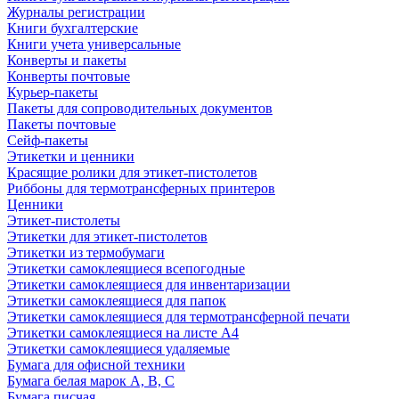
Журналы регистрации
Книги бухгалтерские
Книги учета универсальные
Конверты и пакеты
Конверты почтовые
Курьер-пакеты
Пакеты для сопроводительных документов
Пакеты почтовые
Сейф-пакеты
Этикетки и ценники
Красящие ролики для этикет-пистолетов
Риббоны для термотрансферных принтеров
Ценники
Этикет-пистолеты
Этикетки для этикет-пистолетов
Этикетки из термобумаги
Этикетки самоклеящиеся всепогодные
Этикетки самоклеящиеся для инвентаризации
Этикетки самоклеящиеся для папок
Этикетки самоклеящиеся для термотрансферной печати
Этикетки самоклеящиеся на листе А4
Этикетки самоклеящиеся удаляемые
Бумага для офисной техники
Бумага белая марок А, В, С
Бумага писчая