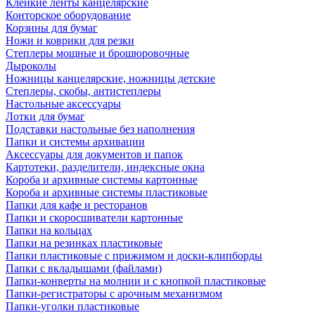
Клейкие ленты канцелярские
Конторское оборудование
Корзины для бумаг
Ножи и коврики для резки
Степлеры мощные и брошюровочные
Дыроколы
Ножницы канцелярские, ножницы детские
Степлеры, скобы, антистеплеры
Настольные аксессуары
Лотки для бумаг
Подставки настольные без наполнения
Папки и системы архивации
Аксессуары для документов и папок
Картотеки, разделители, индексные окна
Короба и архивные системы картонные
Короба и архивные системы пластиковые
Папки для кафе и ресторанов
Папки и скоросшиватели картонные
Папки на кольцах
Папки на резинках пластиковые
Папки пластиковые с прижимом и доски-клипборды
Папки с вкладышами (файлами)
Папки-конверты на молнии и с кнопкой пластиковые
Папки-регистраторы с арочным механизмом
Папки-уголки пластиковые