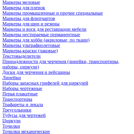
Маркеры меловые
Маркеры для пленок
Маркеры промышленные и прочие специальные
Маркеры для флипчартов
Маркеры для шин и резины
Маркеры и воск для реставрации мебели
Маркеры нестираемые перманентные
Маркеры для хобби (акриловые, по ткани)
Маркеры ультрафиолетовые
Маркеры-краски (лаковые)
Текстовыделители
Принадлежности для черчения (линейки, транспортиры,
наборы, циркули)
Доски для черчения и рейсшины
Линейки
Наборы запасных грифелей для циркулей
Наборы чертежные
Перья плакатные
Транспортиры
Трафареты и лекала
Треугольники
Тубусы для чертежей
Циркули
Точилки
Точилки механические