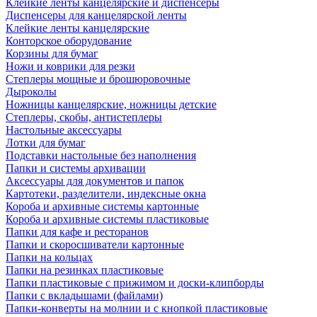
Клейкие ленты канцелярские и диспенсеры
Диспенсеры для канцелярской ленты
Клейкие ленты канцелярские
Конторское оборудование
Корзины для бумаг
Ножи и коврики для резки
Степлеры мощные и брошюровочные
Дыроколы
Ножницы канцелярские, ножницы детские
Степлеры, скобы, антистеплеры
Настольные аксессуары
Лотки для бумаг
Подставки настольные без наполнения
Папки и системы архивации
Аксессуары для документов и папок
Картотеки, разделители, индексные окна
Короба и архивные системы картонные
Короба и архивные системы пластиковые
Папки для кафе и ресторанов
Папки и скоросшиватели картонные
Папки на кольцах
Папки на резинках пластиковые
Папки пластиковые с прижимом и доски-клипборды
Папки с вкладышами (файлами)
Папки-конверты на молнии и с кнопкой пластиковые