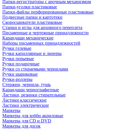
Папки-регистраторы с арочным механизмом
Папки-уголки пластиковые
Папки-файлы перфорированные пластиковые
Подвесные папки и картотеки
Скоросшиватели пластиковые
Станки и иглы для архивного переплета
Письменные и чертежные принадлежности
Карандаши механические
Наборы письменных принадлежностей
Ручки гелевые
Ручки капиллярные и линеры
Ручки перьевые
Ручки подарочные
Ручки со стираемыми чернилами
Ручки шариковые
Ручки-роллеры
Стержни, чернила, тушь
Карандаши чернографитные
Ластики, резинки стирательные
Ластики классические
Ластики электрические
Маркеры
Маркеры для хобби акриловые
Маркеры для CD и DVD
Маркеры для досок