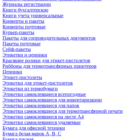
Журналы регистрации
Книги бухгалтерские
Книги учета универсальные
Конверты и пакеты
Конверты почтовые
Курьер-пакеты
Пакеты для сопроводительных документов
Пакеты почтовые
Сейф-пакеты
Этикетки и ценники
Красящие ролики для этикет-пистолетов
Риббоны для термотрансферных принтеров
Ценники
Этикет-пистолеты
Этикетки для этикет-пистолетов
Этикетки из термобумаги
Этикетки самоклеящиеся всепогодные
Этикетки самоклеящиеся для инвентаризации
Этикетки самоклеящиеся для папок
Этикетки самоклеящиеся для термотрансферной печати
Этикетки самоклеящиеся на листе А4
Этикетки самоклеящиеся удаляемые
Бумага для офисной техники
Бумага белая марок А, В, С
Бумага писчая