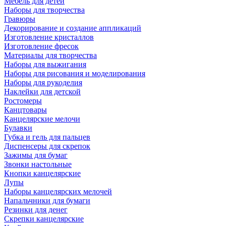
Мебель для детей
Наборы для творчества
Гравюры
Декорирование и создание аппликаций
Изготовление кристаллов
Изготовление фресок
Материалы для творчества
Наборы для выжигания
Наборы для рисования и моделирования
Наборы для рукоделия
Наклейки для детской
Ростомеры
Канцтовары
Канцелярские мелочи
Булавки
Губка и гель для пальцев
Диспенсеры для скрепок
Зажимы для бумаг
Звонки настольные
Кнопки канцелярские
Лупы
Наборы канцелярских мелочей
Напальчники для бумаги
Резинки для денег
Скрепки канцелярские