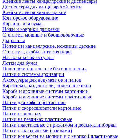
Клейкие ленты канцелярские и диспенсеры
Диспенсеры для канцелярской ленты
Клейкие ленты канцелярские
Конторское оборудование
Корзины для бумаг
Ножи и коврики для резки
Степлеры мощные и брошюровочные
Дыроколы
Ножницы канцелярские, ножницы детские
Степлеры, скобы, антистеплеры
Настольные аксессуары
Лотки для бумаг
Подставки настольные без наполнения
Папки и системы архивации
Аксессуары для документов и папок
Картотеки, разделители, индексные окна
Короба и архивные системы картонные
Короба и архивные системы пластиковые
Папки для кафе и ресторанов
Папки и скоросшиватели картонные
Папки на кольцах
Папки на резинках пластиковые
Папки пластиковые с прижимом и доски-клипборды
Папки с вкладышами (файлами)
Папки-конверты на молнии и с кнопкой пластиковые