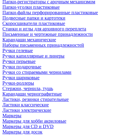
Папки-регистраторы с арочным механизмом
Папки-уголки пластиковые
Папки-файлы перфорированные пластиковые
Подвесные папки и картотеки
Скоросшиватели пластиковые
Станки и иглы для архивного переплета
Письменные и чертежные принадлежности
Карандаши механические
Наборы письменных принадлежностей
Ручки гелевые
Ручки капиллярные и линеры
Ручки перьевые
Ручки подарочные
Ручки со стираемыми чернилами
Ручки шариковые
Ручки-роллеры
Стержни, чернила, тушь
Карандаши чернографитные
Ластики, резинки стирательные
Ластики классические
Ластики электрические
Маркеры
Маркеры для хобби акриловые
Маркеры для CD и DVD
Маркеры для досок