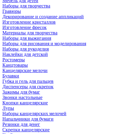
Мебель для детей
Наборы для творчества
Гравюры
Декорирование и создание аппликаций
Изготовление кристаллов
Изготовление фресок
Материалы для творчества
Наборы для выжигания
Наборы для рисования и моделирования
Наборы для рукоделия
Наклейки для детской
Ростомеры
Канцтовары
Канцелярские мелочи
Булавки
Губка и гель для пальцев
Диспенсеры для скрепок
Зажимы для бумаг
Звонки настольные
Кнопки канцелярские
Лупы
Наборы канцелярских мелочей
Напальчники для бумаги
Резинки для денег
Скрепки канцелярские