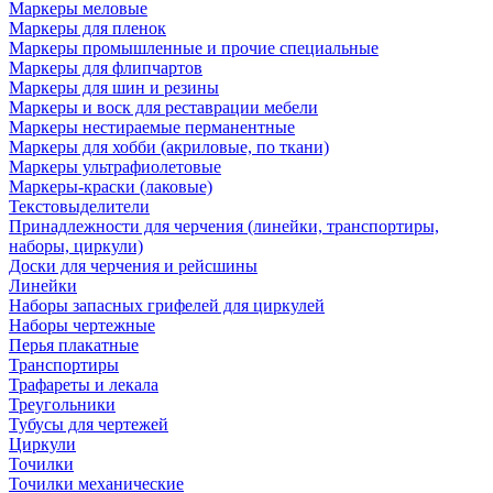
Маркеры меловые
Маркеры для пленок
Маркеры промышленные и прочие специальные
Маркеры для флипчартов
Маркеры для шин и резины
Маркеры и воск для реставрации мебели
Маркеры нестираемые перманентные
Маркеры для хобби (акриловые, по ткани)
Маркеры ультрафиолетовые
Маркеры-краски (лаковые)
Текстовыделители
Принадлежности для черчения (линейки, транспортиры,
наборы, циркули)
Доски для черчения и рейсшины
Линейки
Наборы запасных грифелей для циркулей
Наборы чертежные
Перья плакатные
Транспортиры
Трафареты и лекала
Треугольники
Тубусы для чертежей
Циркули
Точилки
Точилки механические