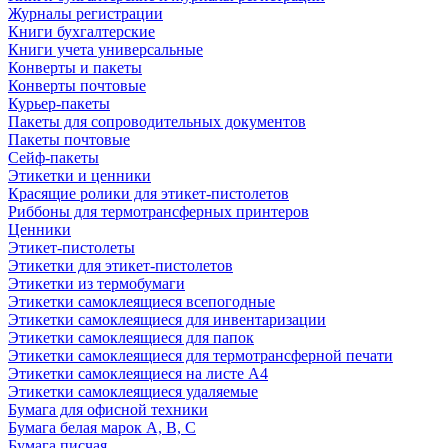
Журналы регистрации
Книги бухгалтерские
Книги учета универсальные
Конверты и пакеты
Конверты почтовые
Курьер-пакеты
Пакеты для сопроводительных документов
Пакеты почтовые
Сейф-пакеты
Этикетки и ценники
Красящие ролики для этикет-пистолетов
Риббоны для термотрансферных принтеров
Ценники
Этикет-пистолеты
Этикетки для этикет-пистолетов
Этикетки из термобумаги
Этикетки самоклеящиеся всепогодные
Этикетки самоклеящиеся для инвентаризации
Этикетки самоклеящиеся для папок
Этикетки самоклеящиеся для термотрансферной печати
Этикетки самоклеящиеся на листе А4
Этикетки самоклеящиеся удаляемые
Бумага для офисной техники
Бумага белая марок А, В, С
Бумага писчая