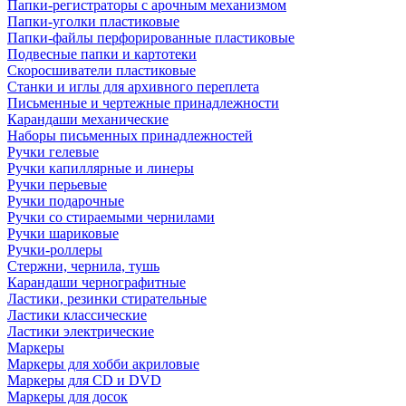
Папки-регистраторы с арочным механизмом
Папки-уголки пластиковые
Папки-файлы перфорированные пластиковые
Подвесные папки и картотеки
Скоросшиватели пластиковые
Станки и иглы для архивного переплета
Письменные и чертежные принадлежности
Карандаши механические
Наборы письменных принадлежностей
Ручки гелевые
Ручки капиллярные и линеры
Ручки перьевые
Ручки подарочные
Ручки со стираемыми чернилами
Ручки шариковые
Ручки-роллеры
Стержни, чернила, тушь
Карандаши чернографитные
Ластики, резинки стирательные
Ластики классические
Ластики электрические
Маркеры
Маркеры для хобби акриловые
Маркеры для CD и DVD
Маркеры для досок