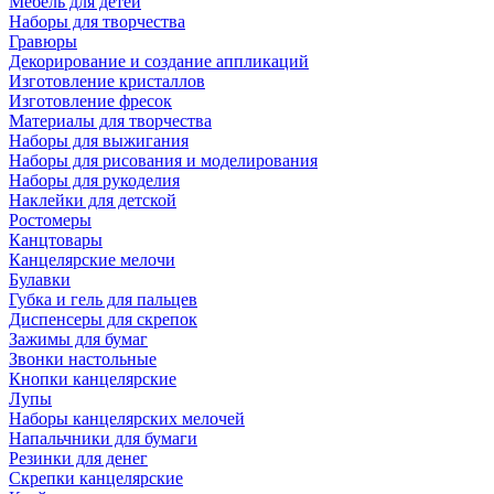
Мебель для детей
Наборы для творчества
Гравюры
Декорирование и создание аппликаций
Изготовление кристаллов
Изготовление фресок
Материалы для творчества
Наборы для выжигания
Наборы для рисования и моделирования
Наборы для рукоделия
Наклейки для детской
Ростомеры
Канцтовары
Канцелярские мелочи
Булавки
Губка и гель для пальцев
Диспенсеры для скрепок
Зажимы для бумаг
Звонки настольные
Кнопки канцелярские
Лупы
Наборы канцелярских мелочей
Напальчники для бумаги
Резинки для денег
Скрепки канцелярские