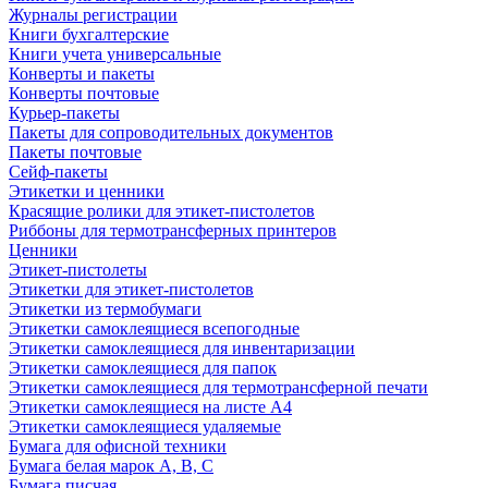
Журналы регистрации
Книги бухгалтерские
Книги учета универсальные
Конверты и пакеты
Конверты почтовые
Курьер-пакеты
Пакеты для сопроводительных документов
Пакеты почтовые
Сейф-пакеты
Этикетки и ценники
Красящие ролики для этикет-пистолетов
Риббоны для термотрансферных принтеров
Ценники
Этикет-пистолеты
Этикетки для этикет-пистолетов
Этикетки из термобумаги
Этикетки самоклеящиеся всепогодные
Этикетки самоклеящиеся для инвентаризации
Этикетки самоклеящиеся для папок
Этикетки самоклеящиеся для термотрансферной печати
Этикетки самоклеящиеся на листе А4
Этикетки самоклеящиеся удаляемые
Бумага для офисной техники
Бумага белая марок А, В, С
Бумага писчая