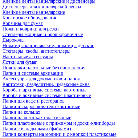
Клейкие ленты канцелярские и диспенсеры
Диспенсеры для канцелярской ленты
Клейкие ленты канцелярские
Конторское оборудование
Корзины для бумаг
Ножи и коврики для резки
Степлеры мощные и брошюровочные
Дыроколы
Ножницы канцелярские, ножницы детские
Степлеры, скобы, антистеплеры
Настольные аксессуары
Лотки для бумаг
Подставки настольные без наполнения
Папки и системы архивации
Аксессуары для документов и папок
Картотеки, разделители, индексные окна
Короба и архивные системы картонные
Короба и архивные системы пластиковые
Папки для кафе и ресторанов
Папки и скоросшиватели картонные
Папки на кольцах
Папки на резинках пластиковые
Папки пластиковые с прижимом и доски-клипборды
Папки с вкладышами (файлами)
Папки-конверты на молнии и с кнопкой пластиковые