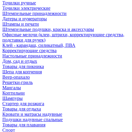
Точилки ручные
Точилки электрические
Штемпельные принадлежности
Датеры и нумераторы
Штампы и печати
Штемпельные подушки, краска и аксессуары
Офисные мелочи (клеи, штрихи, корректирующие средства,
подставки для ручек)
Клей - карандаш, силикатный, ПВА
Корректирующие средства
Настольные принадлежности
Дом, сад и отдых
Товары для пикника
Щепа для копчения
Веер-опахало
Решетки-гриль
Мангалы
Коптильни
Шампуры
Стартер для розжига
Товары для отдыха
Кровати и матрасы надувные
Подушки надувные спальные
Товары для плавания
Спорт