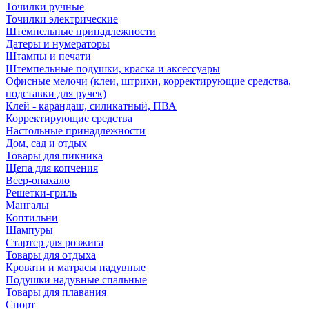
Точилки ручные
Точилки электрические
Штемпельные принадлежности
Датеры и нумераторы
Штампы и печати
Штемпельные подушки, краска и аксессуары
Офисные мелочи (клеи, штрихи, корректирующие средства,
подставки для ручек)
Клей - карандаш, силикатный, ПВА
Корректирующие средства
Настольные принадлежности
Дом, сад и отдых
Товары для пикника
Щепа для копчения
Веер-опахало
Решетки-гриль
Мангалы
Коптильни
Шампуры
Стартер для розжига
Товары для отдыха
Кровати и матрасы надувные
Подушки надувные спальные
Товары для плавания
Спорт