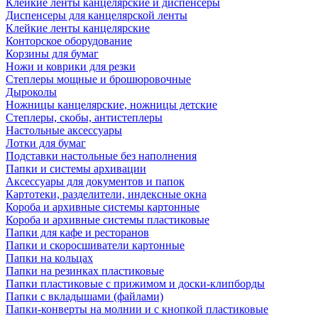
Клейкие ленты канцелярские и диспенсеры
Диспенсеры для канцелярской ленты
Клейкие ленты канцелярские
Конторское оборудование
Корзины для бумаг
Ножи и коврики для резки
Степлеры мощные и брошюровочные
Дыроколы
Ножницы канцелярские, ножницы детские
Степлеры, скобы, антистеплеры
Настольные аксессуары
Лотки для бумаг
Подставки настольные без наполнения
Папки и системы архивации
Аксессуары для документов и папок
Картотеки, разделители, индексные окна
Короба и архивные системы картонные
Короба и архивные системы пластиковые
Папки для кафе и ресторанов
Папки и скоросшиватели картонные
Папки на кольцах
Папки на резинках пластиковые
Папки пластиковые с прижимом и доски-клипборды
Папки с вкладышами (файлами)
Папки-конверты на молнии и с кнопкой пластиковые