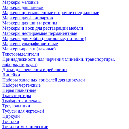
Маркеры меловые
Маркеры для пленок
Маркеры промышленные и прочие специальные
Маркеры для флипчартов
Маркеры для шин и резины
Маркеры и воск для реставрации мебели
Маркеры нестираемые перманентные
Маркеры для хобби (акриловые, по ткани)
Маркеры ультрафиолетовые
Маркеры-краски (лаковые)
Текстовыделители
Принадлежности для черчения (линейки, транспортиры,
наборы, циркули)
Доски для черчения и рейсшины
Линейки
Наборы запасных грифелей для циркулей
Наборы чертежные
Перья плакатные
Транспортиры
Трафареты и лекала
Треугольники
Тубусы для чертежей
Циркули
Точилки
Точилки механические