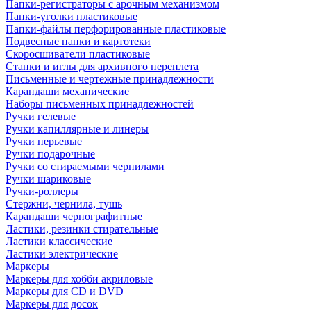
Папки-регистраторы с арочным механизмом
Папки-уголки пластиковые
Папки-файлы перфорированные пластиковые
Подвесные папки и картотеки
Скоросшиватели пластиковые
Станки и иглы для архивного переплета
Письменные и чертежные принадлежности
Карандаши механические
Наборы письменных принадлежностей
Ручки гелевые
Ручки капиллярные и линеры
Ручки перьевые
Ручки подарочные
Ручки со стираемыми чернилами
Ручки шариковые
Ручки-роллеры
Стержни, чернила, тушь
Карандаши чернографитные
Ластики, резинки стирательные
Ластики классические
Ластики электрические
Маркеры
Маркеры для хобби акриловые
Маркеры для CD и DVD
Маркеры для досок