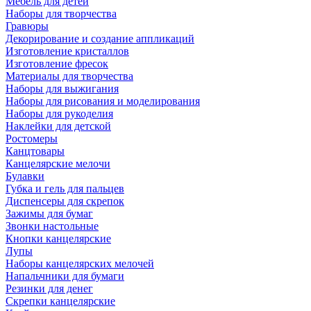
Мебель для детей
Наборы для творчества
Гравюры
Декорирование и создание аппликаций
Изготовление кристаллов
Изготовление фресок
Материалы для творчества
Наборы для выжигания
Наборы для рисования и моделирования
Наборы для рукоделия
Наклейки для детской
Ростомеры
Канцтовары
Канцелярские мелочи
Булавки
Губка и гель для пальцев
Диспенсеры для скрепок
Зажимы для бумаг
Звонки настольные
Кнопки канцелярские
Лупы
Наборы канцелярских мелочей
Напальчники для бумаги
Резинки для денег
Скрепки канцелярские