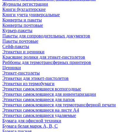
Журналы регистрации
Книги бухгалтерские
Книги учета универсальные
Конверты и пакеты
Конверты почтовые
Курьер-пакеты
Пакеты для сопроводительных документов
Пакеты почтовые
Сейф-пакеты
Этикетки и ценники
Красящие ролики для этикет-пистолетов
Риббоны для термотрансферных принтеров
Ценники
Этикет-пистолеты
Этикетки для этикет-пистолетов
Этикетки из термобумаги
Этикетки самоклеящиеся всепогодные
Этикетки самоклеящиеся для инвентаризации
Этикетки самоклеящиеся для папок
Этикетки самоклеящиеся для термотрансферной печати
Этикетки самоклеящиеся на листе А4
Этикетки самоклеящиеся удаляемые
Бумага для офисной техники
Бумага белая марок А, В, С
Бумага писчая