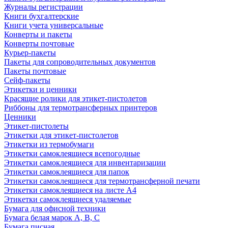
Журналы регистрации
Книги бухгалтерские
Книги учета универсальные
Конверты и пакеты
Конверты почтовые
Курьер-пакеты
Пакеты для сопроводительных документов
Пакеты почтовые
Сейф-пакеты
Этикетки и ценники
Красящие ролики для этикет-пистолетов
Риббоны для термотрансферных принтеров
Ценники
Этикет-пистолеты
Этикетки для этикет-пистолетов
Этикетки из термобумаги
Этикетки самоклеящиеся всепогодные
Этикетки самоклеящиеся для инвентаризации
Этикетки самоклеящиеся для папок
Этикетки самоклеящиеся для термотрансферной печати
Этикетки самоклеящиеся на листе А4
Этикетки самоклеящиеся удаляемые
Бумага для офисной техники
Бумага белая марок А, В, С
Бумага писчая