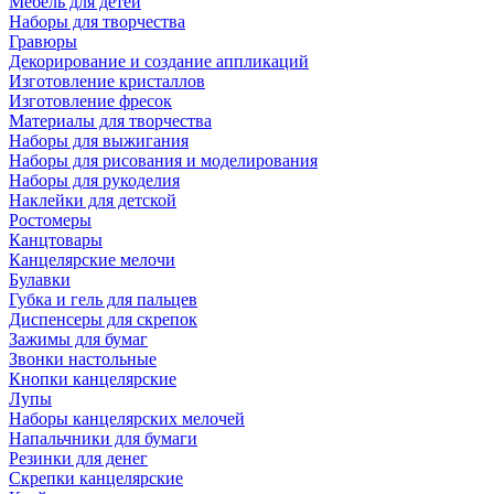
Мебель для детей
Наборы для творчества
Гравюры
Декорирование и создание аппликаций
Изготовление кристаллов
Изготовление фресок
Материалы для творчества
Наборы для выжигания
Наборы для рисования и моделирования
Наборы для рукоделия
Наклейки для детской
Ростомеры
Канцтовары
Канцелярские мелочи
Булавки
Губка и гель для пальцев
Диспенсеры для скрепок
Зажимы для бумаг
Звонки настольные
Кнопки канцелярские
Лупы
Наборы канцелярских мелочей
Напальчники для бумаги
Резинки для денег
Скрепки канцелярские