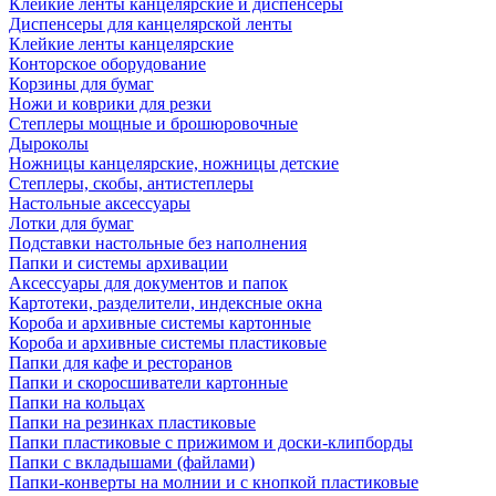
Клейкие ленты канцелярские и диспенсеры
Диспенсеры для канцелярской ленты
Клейкие ленты канцелярские
Конторское оборудование
Корзины для бумаг
Ножи и коврики для резки
Степлеры мощные и брошюровочные
Дыроколы
Ножницы канцелярские, ножницы детские
Степлеры, скобы, антистеплеры
Настольные аксессуары
Лотки для бумаг
Подставки настольные без наполнения
Папки и системы архивации
Аксессуары для документов и папок
Картотеки, разделители, индексные окна
Короба и архивные системы картонные
Короба и архивные системы пластиковые
Папки для кафе и ресторанов
Папки и скоросшиватели картонные
Папки на кольцах
Папки на резинках пластиковые
Папки пластиковые с прижимом и доски-клипборды
Папки с вкладышами (файлами)
Папки-конверты на молнии и с кнопкой пластиковые