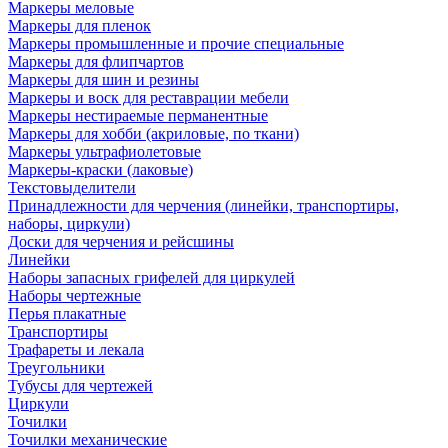
Маркеры меловые
Маркеры для пленок
Маркеры промышленные и прочие специальные
Маркеры для флипчартов
Маркеры для шин и резины
Маркеры и воск для реставрации мебели
Маркеры нестираемые перманентные
Маркеры для хобби (акриловые, по ткани)
Маркеры ультрафиолетовые
Маркеры-краски (лаковые)
Текстовыделители
Принадлежности для черчения (линейки, транспортиры,
наборы, циркули)
Доски для черчения и рейсшины
Линейки
Наборы запасных грифелей для циркулей
Наборы чертежные
Перья плакатные
Транспортиры
Трафареты и лекала
Треугольники
Тубусы для чертежей
Циркули
Точилки
Точилки механические