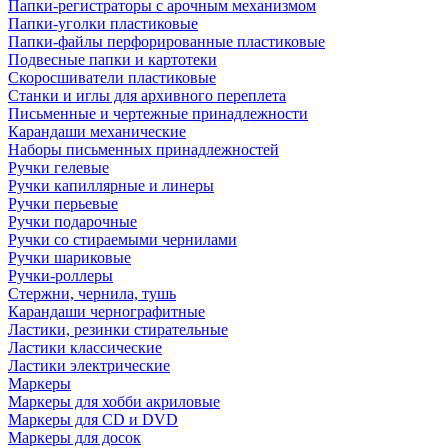
Папки-регистраторы с арочным механизмом
Папки-уголки пластиковые
Папки-файлы перфорированные пластиковые
Подвесные папки и картотеки
Скоросшиватели пластиковые
Станки и иглы для архивного переплета
Письменные и чертежные принадлежности
Карандаши механические
Наборы письменных принадлежностей
Ручки гелевые
Ручки капиллярные и линеры
Ручки перьевые
Ручки подарочные
Ручки со стираемыми чернилами
Ручки шариковые
Ручки-роллеры
Стержни, чернила, тушь
Карандаши чернографитные
Ластики, резинки стирательные
Ластики классические
Ластики электрические
Маркеры
Маркеры для хобби акриловые
Маркеры для CD и DVD
Маркеры для досок