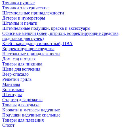
Точилки ручные
Точилки электрические
Штемпельные принадлежности
Датеры и нумераторы
Штампы и печати
Штемпельные подушки, краска и аксессуары
Офисные мелочи (клеи, штрихи, корректирующие средства,
подставки для ручек)
Клей - карандаш, силикатный, ПВА
Корректирующие средства
Настольные принадлежности
Дом, сад и отдых
Товары для пикника
Щепа для копчения
Веер-опахало
Решетки-гриль
Мангалы
Коптильни
Шампуры
Стартер для розжига
Товары для отдыха
Кровати и матрасы надувные
Подушки надувные спальные
Товары для плавания
Спорт