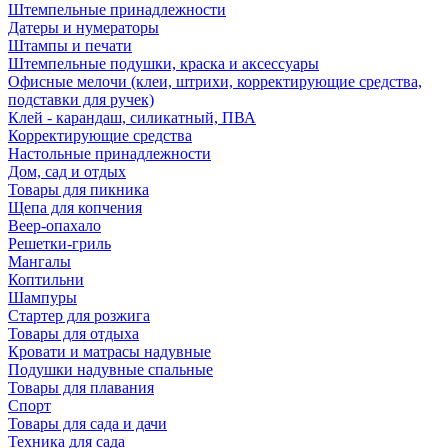
Штемпельные принадлежности
Датеры и нумераторы
Штампы и печати
Штемпельные подушки, краска и аксессуары
Офисные мелочи (клеи, штрихи, корректирующие средства,
подставки для ручек)
Клей - карандаш, силикатный, ПВА
Корректирующие средства
Настольные принадлежности
Дом, сад и отдых
Товары для пикника
Щепа для копчения
Веер-опахало
Решетки-гриль
Мангалы
Коптильни
Шампуры
Стартер для розжига
Товары для отдыха
Кровати и матрасы надувные
Подушки надувные спальные
Товары для плавания
Спорт
Товары для сада и дачи
Техника для сада