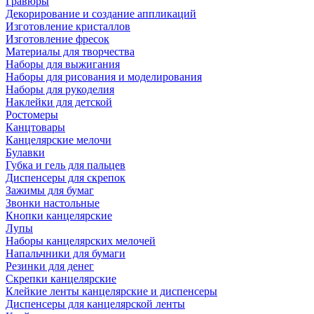
Гравюры
Декорирование и создание аппликаций
Изготовление кристаллов
Изготовление фресок
Материалы для творчества
Наборы для выжигания
Наборы для рисования и моделирования
Наборы для рукоделия
Наклейки для детской
Ростомеры
Канцтовары
Канцелярские мелочи
Булавки
Губка и гель для пальцев
Диспенсеры для скрепок
Зажимы для бумаг
Звонки настольные
Кнопки канцелярские
Лупы
Наборы канцелярских мелочей
Напальчники для бумаги
Резинки для денег
Скрепки канцелярские
Клейкие ленты канцелярские и диспенсеры
Диспенсеры для канцелярской ленты