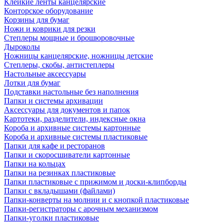
Клейкие ленты канцелярские
Конторское оборудование
Корзины для бумаг
Ножи и коврики для резки
Степлеры мощные и брошюровочные
Дыроколы
Ножницы канцелярские, ножницы детские
Степлеры, скобы, антистеплеры
Настольные аксессуары
Лотки для бумаг
Подставки настольные без наполнения
Папки и системы архивации
Аксессуары для документов и папок
Картотеки, разделители, индексные окна
Короба и архивные системы картонные
Короба и архивные системы пластиковые
Папки для кафе и ресторанов
Папки и скоросшиватели картонные
Папки на кольцах
Папки на резинках пластиковые
Папки пластиковые с прижимом и доски-клипборды
Папки с вкладышами (файлами)
Папки-конверты на молнии и с кнопкой пластиковые
Папки-регистраторы с арочным механизмом
Папки-уголки пластиковые