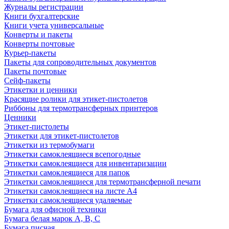
Журналы регистрации
Книги бухгалтерские
Книги учета универсальные
Конверты и пакеты
Конверты почтовые
Курьер-пакеты
Пакеты для сопроводительных документов
Пакеты почтовые
Сейф-пакеты
Этикетки и ценники
Красящие ролики для этикет-пистолетов
Риббоны для термотрансферных принтеров
Ценники
Этикет-пистолеты
Этикетки для этикет-пистолетов
Этикетки из термобумаги
Этикетки самоклеящиеся всепогодные
Этикетки самоклеящиеся для инвентаризации
Этикетки самоклеящиеся для папок
Этикетки самоклеящиеся для термотрансферной печати
Этикетки самоклеящиеся на листе А4
Этикетки самоклеящиеся удаляемые
Бумага для офисной техники
Бумага белая марок А, В, С
Бумага писчая