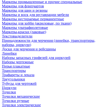
Маркеры промышленные и прочие специальные
Маркеры для флипчартов
Маркеры для шин и резины
Маркеры и воск для реставрации мебели
Маркеры нестираемые перманентные
Маркеры для хобби (акриловые, по ткани)
Маркеры ультрафиолетовые
Маркеры-краски (лаковые)
Текстовыделители
Принадлежности для черчения (линейки, транспортиры,
наборы, циркули)
Доски для черчения и рейсшины
Линейки
Наборы запасных грифелей для циркулей
Наборы чертежные
Перья плакатные
Транспортиры
Трафареты и лекала
Треугольники
Тубусы для чертежей
Циркули
Точилки
Точилки механические
Точилки ручные
Точилки электрические