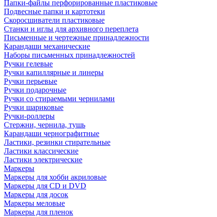
Папки-файлы перфорированные пластиковые
Подвесные папки и картотеки
Скоросшиватели пластиковые
Станки и иглы для архивного переплета
Письменные и чертежные принадлежности
Карандаши механические
Наборы письменных принадлежностей
Ручки гелевые
Ручки капиллярные и линеры
Ручки перьевые
Ручки подарочные
Ручки со стираемыми чернилами
Ручки шариковые
Ручки-роллеры
Стержни, чернила, тушь
Карандаши чернографитные
Ластики, резинки стирательные
Ластики классические
Ластики электрические
Маркеры
Маркеры для хобби акриловые
Маркеры для CD и DVD
Маркеры для досок
Маркеры меловые
Маркеры для пленок