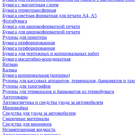
Бумага с магнитным слоем
Бумага термотрансферная
Бумага цветная форматная для печати А4, А5
Фотобумага
Бумага для широкоформатной печати
Бумага для широкоформатной печати
Рулоны для принтера
Бумага перфорированная
Бумага перфорированная
Бумага для чертежных и копировальных работ
Бумага масштабно-координатная
Ватман
Калька
Бумага копировальная (копирка)
Рулоны для кассовых аппаратов, терминалов, банкоматов и тах
Рулоны для тахографов
Рулоны для терминалов и банкоматов из термобумаги
Автотовары
Автокосметика и средства ухода за автомобилем
Минимойки
Средства для ухода за автомобилем
Смазочные материалы
Средства для минимоек
Незамерзающая жидкость
Автоэлектроника и техника