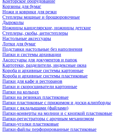
Конторское оборудование
Корзины для бумаг
Ножи и коврики для резки
Степлеры мощные и брошюровочные
Дыроколы
Ножницы канцелярские, ножницы детские
Степлеры, скобы, антистеплеры
Настольные аксессуары
Лотки для бумаг
Подставки настольные без наполнения
Папки и системы архивации
Аксессуары для документов и папок
Картотеки, разделители, индексные окна
Короба и архивные системы картонные
Короба и архивные системы пластиковые
Папки для кафе и ресторанов
Папки и скоросшиватели картонные
Папки на кольцах
Папки на резинках пластиковые
Папки пластиковые с прижимом и доски-клипборды
Папки с вкладышами (файлами)
Папки-конверты на молнии и с кнопкой пластиковые
Папки-регистраторы с арочным механизмом
Папки-уголки пластиковые
Папки-файлы перфорированные пластиковые