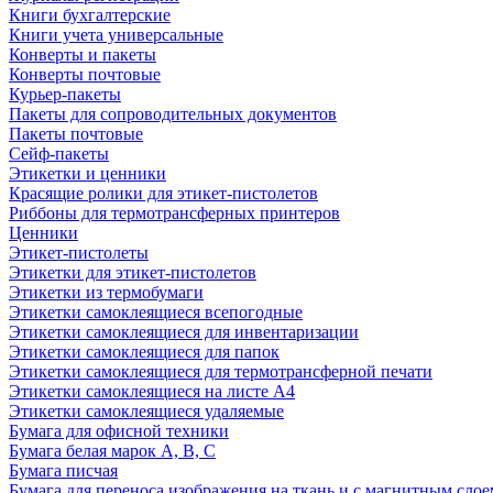
Книги бухгалтерские
Книги учета универсальные
Конверты и пакеты
Конверты почтовые
Курьер-пакеты
Пакеты для сопроводительных документов
Пакеты почтовые
Сейф-пакеты
Этикетки и ценники
Красящие ролики для этикет-пистолетов
Риббоны для термотрансферных принтеров
Ценники
Этикет-пистолеты
Этикетки для этикет-пистолетов
Этикетки из термобумаги
Этикетки самоклеящиеся всепогодные
Этикетки самоклеящиеся для инвентаризации
Этикетки самоклеящиеся для папок
Этикетки самоклеящиеся для термотрансферной печати
Этикетки самоклеящиеся на листе А4
Этикетки самоклеящиеся удаляемые
Бумага для офисной техники
Бумага белая марок А, В, С
Бумага писчая
Бумага для переноса изображения на ткань и с магнитным слое