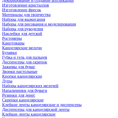
Декорирование и создание аппликаций
Изготовление кристаллов
Изготовление фресок
Материалы для творчества
Наборы для выжигания
Наборы для рисования и моделирования
Наборы для рукоделия
Наклейки для детской
Ростомеры
Канцтовары
Канцелярские мелочи
Булавки
Губка и гель для пальцев
Диспенсеры для скрепок
Зажимы для бумаг
Звонки настольные
Кнопки канцелярские
Лупы
Наборы канцелярских мелочей
Напальчники для бумаги
Резинки для денег
Скрепки канцелярские
Клейкие ленты канцелярские и диспенсеры
Диспенсеры для канцелярской ленты
Клейкие ленты канцелярские