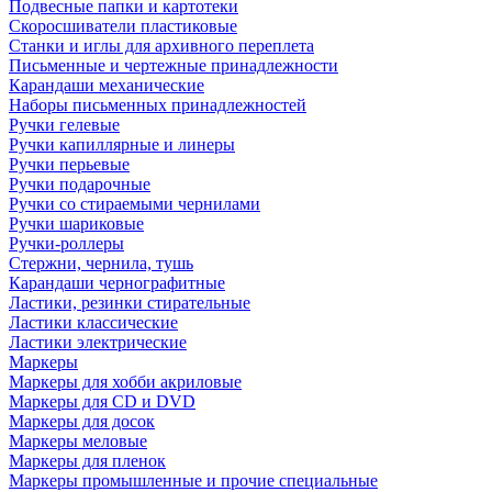
Подвесные папки и картотеки
Скоросшиватели пластиковые
Станки и иглы для архивного переплета
Письменные и чертежные принадлежности
Карандаши механические
Наборы письменных принадлежностей
Ручки гелевые
Ручки капиллярные и линеры
Ручки перьевые
Ручки подарочные
Ручки со стираемыми чернилами
Ручки шариковые
Ручки-роллеры
Стержни, чернила, тушь
Карандаши чернографитные
Ластики, резинки стирательные
Ластики классические
Ластики электрические
Маркеры
Маркеры для хобби акриловые
Маркеры для CD и DVD
Маркеры для досок
Маркеры меловые
Маркеры для пленок
Маркеры промышленные и прочие специальные