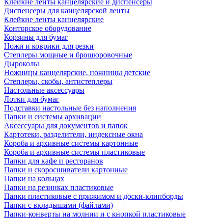
Клейкие ленты канцелярские и диспенсеры
Диспенсеры для канцелярской ленты
Клейкие ленты канцелярские
Конторское оборудование
Корзины для бумаг
Ножи и коврики для резки
Степлеры мощные и брошюровочные
Дыроколы
Ножницы канцелярские, ножницы детские
Степлеры, скобы, антистеплеры
Настольные аксессуары
Лотки для бумаг
Подставки настольные без наполнения
Папки и системы архивации
Аксессуары для документов и папок
Картотеки, разделители, индексные окна
Короба и архивные системы картонные
Короба и архивные системы пластиковые
Папки для кафе и ресторанов
Папки и скоросшиватели картонные
Папки на кольцах
Папки на резинках пластиковые
Папки пластиковые с прижимом и доски-клипборды
Папки с вкладышами (файлами)
Папки-конверты на молнии и с кнопкой пластиковые