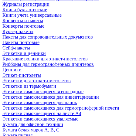
Журналы регистрации
Книги бухгалтерские
Книги учета универсальные
Конверты и пакеты
Конверты почтовые
Курьер-пакеты
Пакеты для сопроводительных документов
Пакеты почтовые
Сейф-пакеты
Этикетки и ценники
Красящие ролики для этикет-пистолетов
Риббоны для термотрансферных принтеров
Ценники
Этикет-пистолеты
Этикетки для этикет-пистолетов
Этикетки из термобумаги
Этикетки самоклеящиеся всепогодные
Этикетки самоклеящиеся для инвентаризации
Этикетки самоклеящиеся для папок
Этикетки самоклеящиеся для термотрансферной печати
Этикетки самоклеящиеся на листе А4
Этикетки самоклеящиеся удаляемые
Бумага для офисной техники
Бумага белая марок А, В, С
Бумага писчая