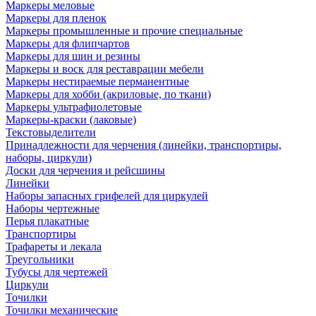
Маркеры меловые
Маркеры для пленок
Маркеры промышленные и прочие специальные
Маркеры для флипчартов
Маркеры для шин и резины
Маркеры и воск для реставрации мебели
Маркеры нестираемые перманентные
Маркеры для хобби (акриловые, по ткани)
Маркеры ультрафиолетовые
Маркеры-краски (лаковые)
Текстовыделители
Принадлежности для черчения (линейки, транспортиры,
наборы, циркули)
Доски для черчения и рейсшины
Линейки
Наборы запасных грифелей для циркулей
Наборы чертежные
Перья плакатные
Транспортиры
Трафареты и лекала
Треугольники
Тубусы для чертежей
Циркули
Точилки
Точилки механические