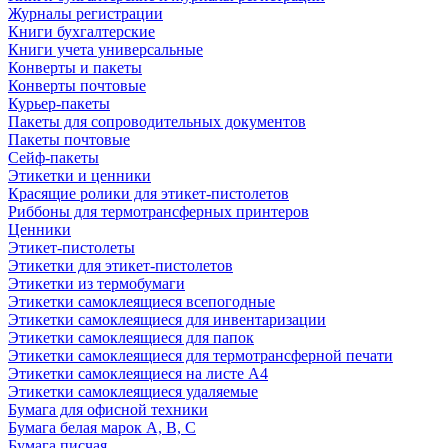
Журналы регистрации
Книги бухгалтерские
Книги учета универсальные
Конверты и пакеты
Конверты почтовые
Курьер-пакеты
Пакеты для сопроводительных документов
Пакеты почтовые
Сейф-пакеты
Этикетки и ценники
Красящие ролики для этикет-пистолетов
Риббоны для термотрансферных принтеров
Ценники
Этикет-пистолеты
Этикетки для этикет-пистолетов
Этикетки из термобумаги
Этикетки самоклеящиеся всепогодные
Этикетки самоклеящиеся для инвентаризации
Этикетки самоклеящиеся для папок
Этикетки самоклеящиеся для термотрансферной печати
Этикетки самоклеящиеся на листе А4
Этикетки самоклеящиеся удаляемые
Бумага для офисной техники
Бумага белая марок А, В, С
Бумага писчая