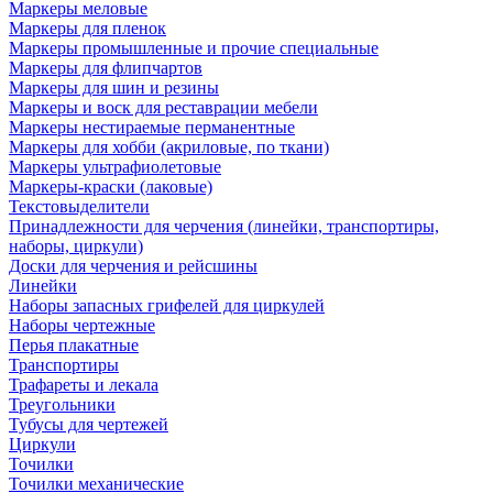
Маркеры меловые
Маркеры для пленок
Маркеры промышленные и прочие специальные
Маркеры для флипчартов
Маркеры для шин и резины
Маркеры и воск для реставрации мебели
Маркеры нестираемые перманентные
Маркеры для хобби (акриловые, по ткани)
Маркеры ультрафиолетовые
Маркеры-краски (лаковые)
Текстовыделители
Принадлежности для черчения (линейки, транспортиры,
наборы, циркули)
Доски для черчения и рейсшины
Линейки
Наборы запасных грифелей для циркулей
Наборы чертежные
Перья плакатные
Транспортиры
Трафареты и лекала
Треугольники
Тубусы для чертежей
Циркули
Точилки
Точилки механические