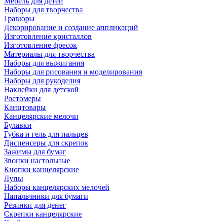
Мебель для детей
Наборы для творчества
Гравюры
Декорирование и создание аппликаций
Изготовление кристаллов
Изготовление фресок
Материалы для творчества
Наборы для выжигания
Наборы для рисования и моделирования
Наборы для рукоделия
Наклейки для детской
Ростомеры
Канцтовары
Канцелярские мелочи
Булавки
Губка и гель для пальцев
Диспенсеры для скрепок
Зажимы для бумаг
Звонки настольные
Кнопки канцелярские
Лупы
Наборы канцелярских мелочей
Напальчники для бумаги
Резинки для денег
Скрепки канцелярские