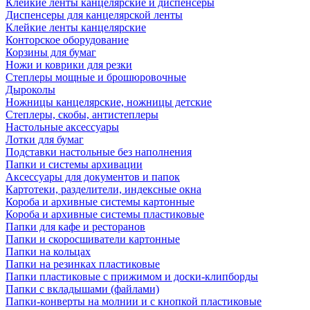
Клейкие ленты канцелярские и диспенсеры
Диспенсеры для канцелярской ленты
Клейкие ленты канцелярские
Конторское оборудование
Корзины для бумаг
Ножи и коврики для резки
Степлеры мощные и брошюровочные
Дыроколы
Ножницы канцелярские, ножницы детские
Степлеры, скобы, антистеплеры
Настольные аксессуары
Лотки для бумаг
Подставки настольные без наполнения
Папки и системы архивации
Аксессуары для документов и папок
Картотеки, разделители, индексные окна
Короба и архивные системы картонные
Короба и архивные системы пластиковые
Папки для кафе и ресторанов
Папки и скоросшиватели картонные
Папки на кольцах
Папки на резинках пластиковые
Папки пластиковые с прижимом и доски-клипборды
Папки с вкладышами (файлами)
Папки-конверты на молнии и с кнопкой пластиковые