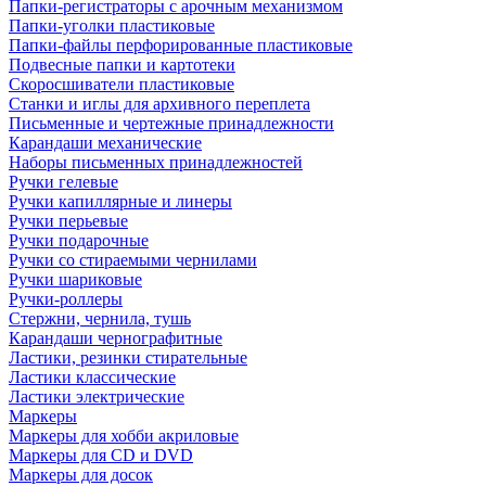
Папки-регистраторы с арочным механизмом
Папки-уголки пластиковые
Папки-файлы перфорированные пластиковые
Подвесные папки и картотеки
Скоросшиватели пластиковые
Станки и иглы для архивного переплета
Письменные и чертежные принадлежности
Карандаши механические
Наборы письменных принадлежностей
Ручки гелевые
Ручки капиллярные и линеры
Ручки перьевые
Ручки подарочные
Ручки со стираемыми чернилами
Ручки шариковые
Ручки-роллеры
Стержни, чернила, тушь
Карандаши чернографитные
Ластики, резинки стирательные
Ластики классические
Ластики электрические
Маркеры
Маркеры для хобби акриловые
Маркеры для CD и DVD
Маркеры для досок