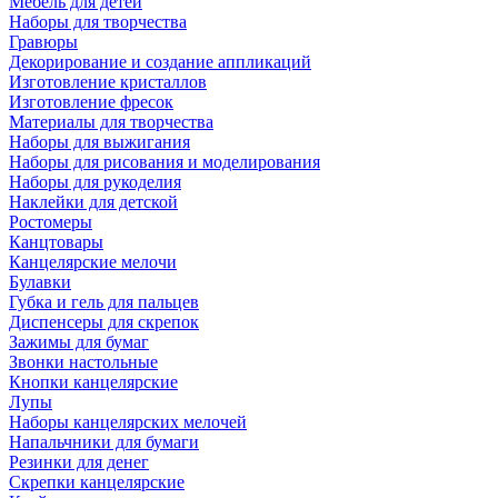
Мебель для детей
Наборы для творчества
Гравюры
Декорирование и создание аппликаций
Изготовление кристаллов
Изготовление фресок
Материалы для творчества
Наборы для выжигания
Наборы для рисования и моделирования
Наборы для рукоделия
Наклейки для детской
Ростомеры
Канцтовары
Канцелярские мелочи
Булавки
Губка и гель для пальцев
Диспенсеры для скрепок
Зажимы для бумаг
Звонки настольные
Кнопки канцелярские
Лупы
Наборы канцелярских мелочей
Напальчники для бумаги
Резинки для денег
Скрепки канцелярские