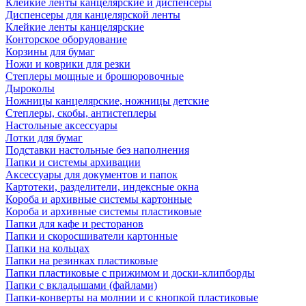
Клейкие ленты канцелярские и диспенсеры
Диспенсеры для канцелярской ленты
Клейкие ленты канцелярские
Конторское оборудование
Корзины для бумаг
Ножи и коврики для резки
Степлеры мощные и брошюровочные
Дыроколы
Ножницы канцелярские, ножницы детские
Степлеры, скобы, антистеплеры
Настольные аксессуары
Лотки для бумаг
Подставки настольные без наполнения
Папки и системы архивации
Аксессуары для документов и папок
Картотеки, разделители, индексные окна
Короба и архивные системы картонные
Короба и архивные системы пластиковые
Папки для кафе и ресторанов
Папки и скоросшиватели картонные
Папки на кольцах
Папки на резинках пластиковые
Папки пластиковые с прижимом и доски-клипборды
Папки с вкладышами (файлами)
Папки-конверты на молнии и с кнопкой пластиковые