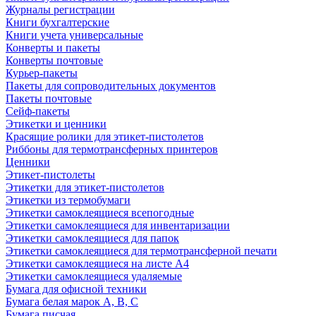
Журналы регистрации
Книги бухгалтерские
Книги учета универсальные
Конверты и пакеты
Конверты почтовые
Курьер-пакеты
Пакеты для сопроводительных документов
Пакеты почтовые
Сейф-пакеты
Этикетки и ценники
Красящие ролики для этикет-пистолетов
Риббоны для термотрансферных принтеров
Ценники
Этикет-пистолеты
Этикетки для этикет-пистолетов
Этикетки из термобумаги
Этикетки самоклеящиеся всепогодные
Этикетки самоклеящиеся для инвентаризации
Этикетки самоклеящиеся для папок
Этикетки самоклеящиеся для термотрансферной печати
Этикетки самоклеящиеся на листе А4
Этикетки самоклеящиеся удаляемые
Бумага для офисной техники
Бумага белая марок А, В, С
Бумага писчая