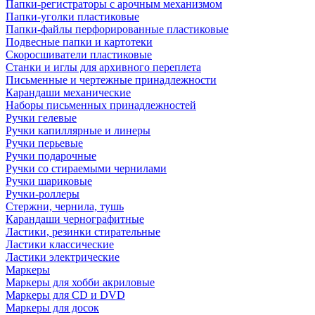
Папки-регистраторы с арочным механизмом
Папки-уголки пластиковые
Папки-файлы перфорированные пластиковые
Подвесные папки и картотеки
Скоросшиватели пластиковые
Станки и иглы для архивного переплета
Письменные и чертежные принадлежности
Карандаши механические
Наборы письменных принадлежностей
Ручки гелевые
Ручки капиллярные и линеры
Ручки перьевые
Ручки подарочные
Ручки со стираемыми чернилами
Ручки шариковые
Ручки-роллеры
Стержни, чернила, тушь
Карандаши чернографитные
Ластики, резинки стирательные
Ластики классические
Ластики электрические
Маркеры
Маркеры для хобби акриловые
Маркеры для CD и DVD
Маркеры для досок