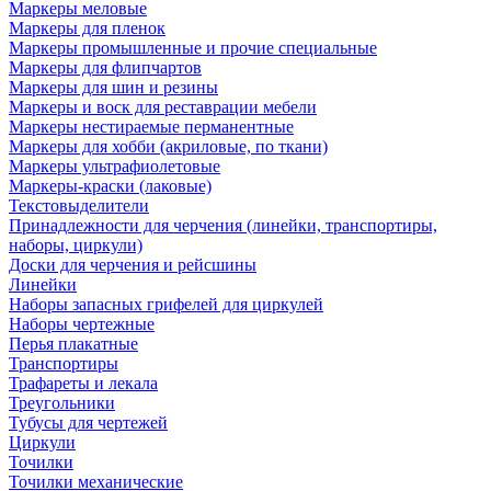
Маркеры меловые
Маркеры для пленок
Маркеры промышленные и прочие специальные
Маркеры для флипчартов
Маркеры для шин и резины
Маркеры и воск для реставрации мебели
Маркеры нестираемые перманентные
Маркеры для хобби (акриловые, по ткани)
Маркеры ультрафиолетовые
Маркеры-краски (лаковые)
Текстовыделители
Принадлежности для черчения (линейки, транспортиры,
наборы, циркули)
Доски для черчения и рейсшины
Линейки
Наборы запасных грифелей для циркулей
Наборы чертежные
Перья плакатные
Транспортиры
Трафареты и лекала
Треугольники
Тубусы для чертежей
Циркули
Точилки
Точилки механические