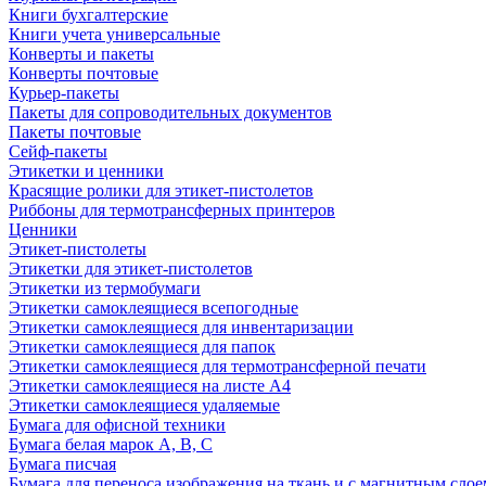
Книги бухгалтерские
Книги учета универсальные
Конверты и пакеты
Конверты почтовые
Курьер-пакеты
Пакеты для сопроводительных документов
Пакеты почтовые
Сейф-пакеты
Этикетки и ценники
Красящие ролики для этикет-пистолетов
Риббоны для термотрансферных принтеров
Ценники
Этикет-пистолеты
Этикетки для этикет-пистолетов
Этикетки из термобумаги
Этикетки самоклеящиеся всепогодные
Этикетки самоклеящиеся для инвентаризации
Этикетки самоклеящиеся для папок
Этикетки самоклеящиеся для термотрансферной печати
Этикетки самоклеящиеся на листе А4
Этикетки самоклеящиеся удаляемые
Бумага для офисной техники
Бумага белая марок А, В, С
Бумага писчая
Бумага для переноса изображения на ткань и с магнитным слое