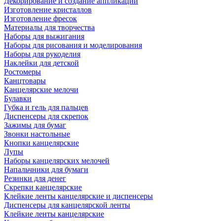
Декорирование и создание аппликаций
Изготовление кристаллов
Изготовление фресок
Материалы для творчества
Наборы для выжигания
Наборы для рисования и моделирования
Наборы для рукоделия
Наклейки для детской
Ростомеры
Канцтовары
Канцелярские мелочи
Булавки
Губка и гель для пальцев
Диспенсеры для скрепок
Зажимы для бумаг
Звонки настольные
Кнопки канцелярские
Лупы
Наборы канцелярских мелочей
Напальчники для бумаги
Резинки для денег
Скрепки канцелярские
Клейкие ленты канцелярские и диспенсеры
Диспенсеры для канцелярской ленты
Клейкие ленты канцелярские