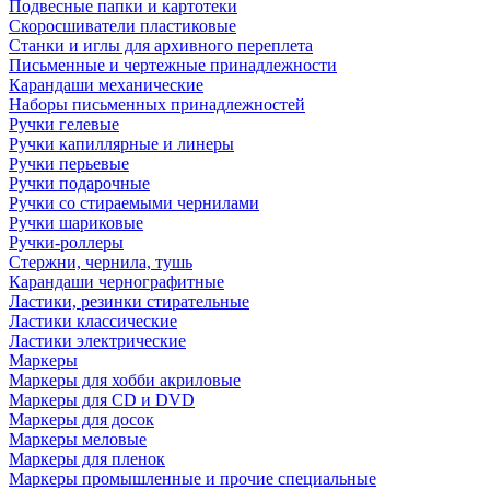
Подвесные папки и картотеки
Скоросшиватели пластиковые
Станки и иглы для архивного переплета
Письменные и чертежные принадлежности
Карандаши механические
Наборы письменных принадлежностей
Ручки гелевые
Ручки капиллярные и линеры
Ручки перьевые
Ручки подарочные
Ручки со стираемыми чернилами
Ручки шариковые
Ручки-роллеры
Стержни, чернила, тушь
Карандаши чернографитные
Ластики, резинки стирательные
Ластики классические
Ластики электрические
Маркеры
Маркеры для хобби акриловые
Маркеры для CD и DVD
Маркеры для досок
Маркеры меловые
Маркеры для пленок
Маркеры промышленные и прочие специальные