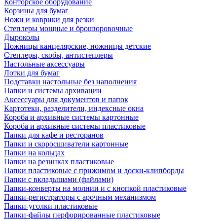
Конторское оборудование
Корзины для бумаг
Ножи и коврики для резки
Степлеры мощные и брошюровочные
Дыроколы
Ножницы канцелярские, ножницы детские
Степлеры, скобы, антистеплеры
Настольные аксессуары
Лотки для бумаг
Подставки настольные без наполнения
Папки и системы архивации
Аксессуары для документов и папок
Картотеки, разделители, индексные окна
Короба и архивные системы картонные
Короба и архивные системы пластиковые
Папки для кафе и ресторанов
Папки и скоросшиватели картонные
Папки на кольцах
Папки на резинках пластиковые
Папки пластиковые с прижимом и доски-клипборды
Папки с вкладышами (файлами)
Папки-конверты на молнии и с кнопкой пластиковые
Папки-регистраторы с арочным механизмом
Папки-уголки пластиковые
Папки-файлы перфорированные пластиковые