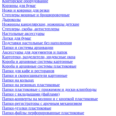
Конторское оборудование
Корзины для бумаг
Ножи и коврики для резки
Степлеры мощные и брошюровочные
Дыроколы
Ножницы канцелярские, ножницы детские
Степлеры, скобы, антистеплеры
Настольные аксессуары
Лотки для бумаг
Подставки настольные без наполнения
Папки и системы архивации
Аксессуары для документов и папок
Картотеки, разделители, индексные окна
Короба и архивные системы картонные
Короба и архивные системы пластиковые
Папки для кафе и ресторанов
Папки и скоросшиватели картонные
Папки на кольцах
Папки на резинках пластиковые
Папки пластиковые с прижимом и доски-клипборды
Папки с вкладышами (файлами)
Папки-конверты на молнии и с кнопкой пластиковые
Папки-регистраторы с арочным механизмом
Папки-уголки пластиковые
Папки-файлы перфорированные пластиковые