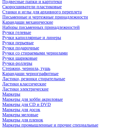
Подвесные папки и картотеки
Скоросшиватели пластиковые
Станки и иглы для архивного переплета
Письменные и чертежные принадлежности
Карандаши механические
Наборы письменных принадлежностей
Ручки гелевые
Ручки капиллярные и линеры
Ручки перьевые
Ручки подарочные
Ручки со стираемыми чернилами
Ручки шариковые
Ручки-роллеры
Стержни, чернила, тушь
Карандаши чернографитные
Ластики, резинки стирательные
Ластики классические
Ластики электрические
Маркеры
Маркеры для хобби акриловые
Маркеры для CD и DVD
Маркеры для досок
Маркеры меловые
Маркеры для пленок
Маркеры промышленные и прочие специальные