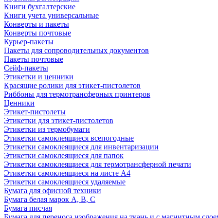
Книги бухгалтерские
Книги учета универсальные
Конверты и пакеты
Конверты почтовые
Курьер-пакеты
Пакеты для сопроводительных документов
Пакеты почтовые
Сейф-пакеты
Этикетки и ценники
Красящие ролики для этикет-пистолетов
Риббоны для термотрансферных принтеров
Ценники
Этикет-пистолеты
Этикетки для этикет-пистолетов
Этикетки из термобумаги
Этикетки самоклеящиеся всепогодные
Этикетки самоклеящиеся для инвентаризации
Этикетки самоклеящиеся для папок
Этикетки самоклеящиеся для термотрансферной печати
Этикетки самоклеящиеся на листе А4
Этикетки самоклеящиеся удаляемые
Бумага для офисной техники
Бумага белая марок А, В, С
Бумага писчая
Бумага для переноса изображения на ткань и с магнитным слое