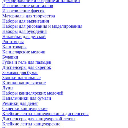
Декорирование и создание аппликаций
Изготовление кристаллов
Изготовление фресок
Материалы для творчества
Наборы для выжигания
Наборы для рисования и моделирования
Наборы для рукоделия
Наклейки для детской
Ростомеры
Канцтовары
Канцелярские мелочи
Булавки
Губка и гель для пальцев
Диспенсеры для скрепок
Зажимы для бумаг
Звонки настольные
Кнопки канцелярские
Лупы
Наборы канцелярских мелочей
Напальчники для бумаги
Резинки для денег
Скрепки канцелярские
Клейкие ленты канцелярские и диспенсеры
Диспенсеры для канцелярской ленты
Клейкие ленты канцелярские