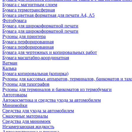
Бумага с магнитным слоем
Бумага термотрансферная
Бумага цветная форматная для печати А4, А5
Фотобумага
Бумага для широкоформатной печати
Бумага для широкоформатной печати
Рулоны для принтера
Бумага перфорированная
Бумага перфорированная
Бумага для чертежных и копировальных работ
Бумага масштабно-координатная
Ватман
Калька
Бумага копировальная (копирка)
Рулоны для кассовых аппаратов, терминалов, банкоматов и тах
Рулоны для тахографов
Рулоны для терминалов и банкоматов из термобумаги
Автотовары
Автокосметика и средства ухода за автомобилем
Минимойки
Средства для ухода за автомобилем
Смазочные материалы
Средства для минимоек
Незамерзающая жидкость
Автоэлектроника и техника