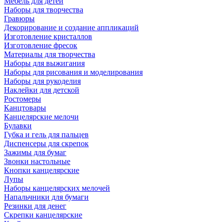
Мебель для детей
Наборы для творчества
Гравюры
Декорирование и создание аппликаций
Изготовление кристаллов
Изготовление фресок
Материалы для творчества
Наборы для выжигания
Наборы для рисования и моделирования
Наборы для рукоделия
Наклейки для детской
Ростомеры
Канцтовары
Канцелярские мелочи
Булавки
Губка и гель для пальцев
Диспенсеры для скрепок
Зажимы для бумаг
Звонки настольные
Кнопки канцелярские
Лупы
Наборы канцелярских мелочей
Напальчники для бумаги
Резинки для денег
Скрепки канцелярские