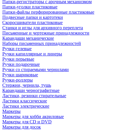
Папки-регистраторы с арочным механизмом
Папки-уголки пластиковые
Папки-файлы перфорированные пластиковые
Подвесные папки и картотеки
Скоросшиватели пластиковые
Станки и иглы для архивного переплета
Письменные и чертежные принадлежности
Карандаши механические
Наборы письменных принадлежностей
Ручки гелевые
Ручки капиллярные и линеры
Ручки перьевые
Ручки подарочные
Ручки со стираемыми чернилами
Ручки шариковые
Ручки-роллеры
Стержни, чернила, тушь
Карандаши чернографитные
Ластики, резинки стирательные
Ластики классические
Ластики электрические
Маркеры
Маркеры для хобби акриловые
Маркеры для CD и DVD
Маркеры для досок