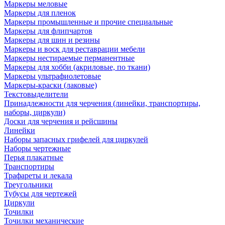
Маркеры меловые
Маркеры для пленок
Маркеры промышленные и прочие специальные
Маркеры для флипчартов
Маркеры для шин и резины
Маркеры и воск для реставрации мебели
Маркеры нестираемые перманентные
Маркеры для хобби (акриловые, по ткани)
Маркеры ультрафиолетовые
Маркеры-краски (лаковые)
Текстовыделители
Принадлежности для черчения (линейки, транспортиры,
наборы, циркули)
Доски для черчения и рейсшины
Линейки
Наборы запасных грифелей для циркулей
Наборы чертежные
Перья плакатные
Транспортиры
Трафареты и лекала
Треугольники
Тубусы для чертежей
Циркули
Точилки
Точилки механические