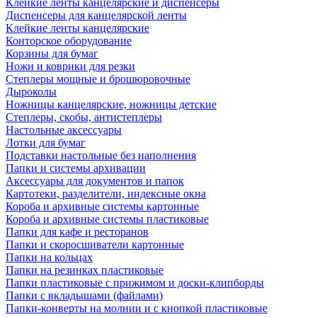
Клейкие ленты канцелярские и диспенсеры
Диспенсеры для канцелярской ленты
Клейкие ленты канцелярские
Конторское оборудование
Корзины для бумаг
Ножи и коврики для резки
Степлеры мощные и брошюровочные
Дыроколы
Ножницы канцелярские, ножницы детские
Степлеры, скобы, антистеплеры
Настольные аксессуары
Лотки для бумаг
Подставки настольные без наполнения
Папки и системы архивации
Аксессуары для документов и папок
Картотеки, разделители, индексные окна
Короба и архивные системы картонные
Короба и архивные системы пластиковые
Папки для кафе и ресторанов
Папки и скоросшиватели картонные
Папки на кольцах
Папки на резинках пластиковые
Папки пластиковые с прижимом и доски-клипборды
Папки с вкладышами (файлами)
Папки-конверты на молнии и с кнопкой пластиковые