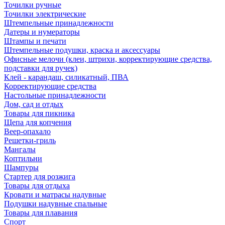
Точилки ручные
Точилки электрические
Штемпельные принадлежности
Датеры и нумераторы
Штампы и печати
Штемпельные подушки, краска и аксессуары
Офисные мелочи (клеи, штрихи, корректирующие средства,
подставки для ручек)
Клей - карандаш, силикатный, ПВА
Корректирующие средства
Настольные принадлежности
Дом, сад и отдых
Товары для пикника
Щепа для копчения
Веер-опахало
Решетки-гриль
Мангалы
Коптильни
Шампуры
Стартер для розжига
Товары для отдыха
Кровати и матрасы надувные
Подушки надувные спальные
Товары для плавания
Спорт