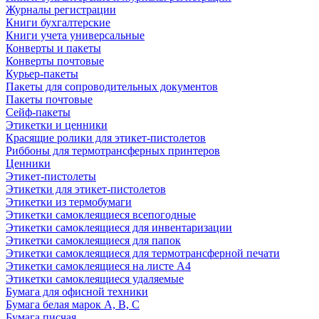
Журналы регистрации
Книги бухгалтерские
Книги учета универсальные
Конверты и пакеты
Конверты почтовые
Курьер-пакеты
Пакеты для сопроводительных документов
Пакеты почтовые
Сейф-пакеты
Этикетки и ценники
Красящие ролики для этикет-пистолетов
Риббоны для термотрансферных принтеров
Ценники
Этикет-пистолеты
Этикетки для этикет-пистолетов
Этикетки из термобумаги
Этикетки самоклеящиеся всепогодные
Этикетки самоклеящиеся для инвентаризации
Этикетки самоклеящиеся для папок
Этикетки самоклеящиеся для термотрансферной печати
Этикетки самоклеящиеся на листе А4
Этикетки самоклеящиеся удаляемые
Бумага для офисной техники
Бумага белая марок А, В, С
Бумага писчая