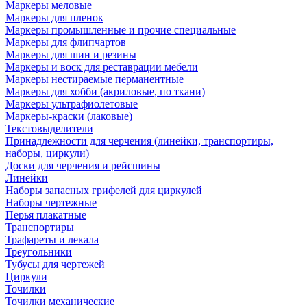
Маркеры меловые
Маркеры для пленок
Маркеры промышленные и прочие специальные
Маркеры для флипчартов
Маркеры для шин и резины
Маркеры и воск для реставрации мебели
Маркеры нестираемые перманентные
Маркеры для хобби (акриловые, по ткани)
Маркеры ультрафиолетовые
Маркеры-краски (лаковые)
Текстовыделители
Принадлежности для черчения (линейки, транспортиры,
наборы, циркули)
Доски для черчения и рейсшины
Линейки
Наборы запасных грифелей для циркулей
Наборы чертежные
Перья плакатные
Транспортиры
Трафареты и лекала
Треугольники
Тубусы для чертежей
Циркули
Точилки
Точилки механические