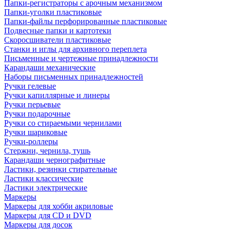
Папки-регистраторы с арочным механизмом
Папки-уголки пластиковые
Папки-файлы перфорированные пластиковые
Подвесные папки и картотеки
Скоросшиватели пластиковые
Станки и иглы для архивного переплета
Письменные и чертежные принадлежности
Карандаши механические
Наборы письменных принадлежностей
Ручки гелевые
Ручки капиллярные и линеры
Ручки перьевые
Ручки подарочные
Ручки со стираемыми чернилами
Ручки шариковые
Ручки-роллеры
Стержни, чернила, тушь
Карандаши чернографитные
Ластики, резинки стирательные
Ластики классические
Ластики электрические
Маркеры
Маркеры для хобби акриловые
Маркеры для CD и DVD
Маркеры для досок