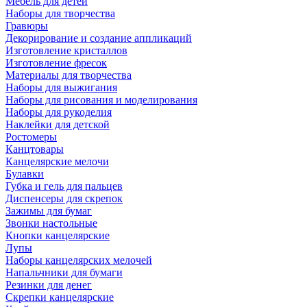
Мебель для детей
Наборы для творчества
Гравюры
Декорирование и создание аппликаций
Изготовление кристаллов
Изготовление фресок
Материалы для творчества
Наборы для выжигания
Наборы для рисования и моделирования
Наборы для рукоделия
Наклейки для детской
Ростомеры
Канцтовары
Канцелярские мелочи
Булавки
Губка и гель для пальцев
Диспенсеры для скрепок
Зажимы для бумаг
Звонки настольные
Кнопки канцелярские
Лупы
Наборы канцелярских мелочей
Напальчники для бумаги
Резинки для денег
Скрепки канцелярские