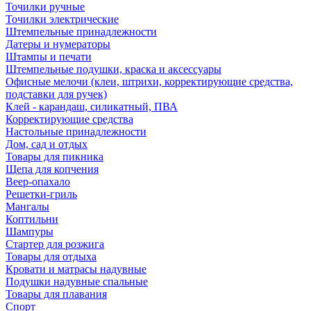
Точилки ручные
Точилки электрические
Штемпельные принадлежности
Датеры и нумераторы
Штампы и печати
Штемпельные подушки, краска и аксессуары
Офисные мелочи (клеи, штрихи, корректирующие средства,
подставки для ручек)
Клей - карандаш, силикатный, ПВА
Корректирующие средства
Настольные принадлежности
Дом, сад и отдых
Товары для пикника
Щепа для копчения
Веер-опахало
Решетки-гриль
Мангалы
Коптильни
Шампуры
Стартер для розжига
Товары для отдыха
Кровати и матрасы надувные
Подушки надувные спальные
Товары для плавания
Спорт