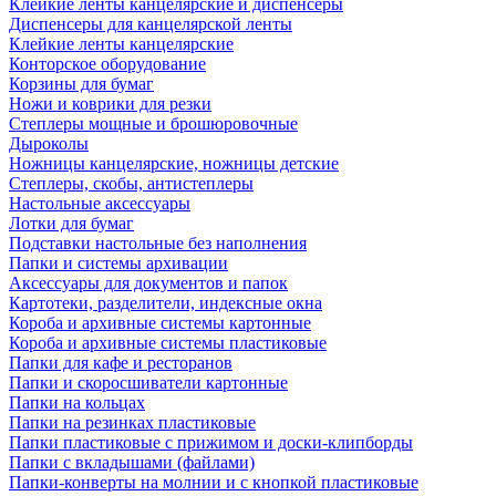
Клейкие ленты канцелярские и диспенсеры
Диспенсеры для канцелярской ленты
Клейкие ленты канцелярские
Конторское оборудование
Корзины для бумаг
Ножи и коврики для резки
Степлеры мощные и брошюровочные
Дыроколы
Ножницы канцелярские, ножницы детские
Степлеры, скобы, антистеплеры
Настольные аксессуары
Лотки для бумаг
Подставки настольные без наполнения
Папки и системы архивации
Аксессуары для документов и папок
Картотеки, разделители, индексные окна
Короба и архивные системы картонные
Короба и архивные системы пластиковые
Папки для кафе и ресторанов
Папки и скоросшиватели картонные
Папки на кольцах
Папки на резинках пластиковые
Папки пластиковые с прижимом и доски-клипборды
Папки с вкладышами (файлами)
Папки-конверты на молнии и с кнопкой пластиковые