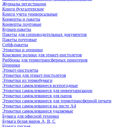
Журналы регистрации
Книги бухгалтерские
Книги учета универсальные
Конверты и пакеты
Конверты почтовые
Курьер-пакеты
Пакеты для сопроводительных документов
Пакеты почтовые
Сейф-пакеты
Этикетки и ценники
Красящие ролики для этикет-пистолетов
Риббоны для термотрансферных принтеров
Ценники
Этикет-пистолеты
Этикетки для этикет-пистолетов
Этикетки из термобумаги
Этикетки самоклеящиеся всепогодные
Этикетки самоклеящиеся для инвентаризации
Этикетки самоклеящиеся для папок
Этикетки самоклеящиеся для термотрансферной печати
Этикетки самоклеящиеся на листе А4
Этикетки самоклеящиеся удаляемые
Бумага для офисной техники
Бумага белая марок А, В, С
Бумага писчая