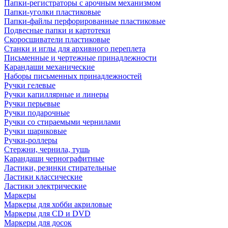
Папки-регистраторы с арочным механизмом
Папки-уголки пластиковые
Папки-файлы перфорированные пластиковые
Подвесные папки и картотеки
Скоросшиватели пластиковые
Станки и иглы для архивного переплета
Письменные и чертежные принадлежности
Карандаши механические
Наборы письменных принадлежностей
Ручки гелевые
Ручки капиллярные и линеры
Ручки перьевые
Ручки подарочные
Ручки со стираемыми чернилами
Ручки шариковые
Ручки-роллеры
Стержни, чернила, тушь
Карандаши чернографитные
Ластики, резинки стирательные
Ластики классические
Ластики электрические
Маркеры
Маркеры для хобби акриловые
Маркеры для CD и DVD
Маркеры для досок