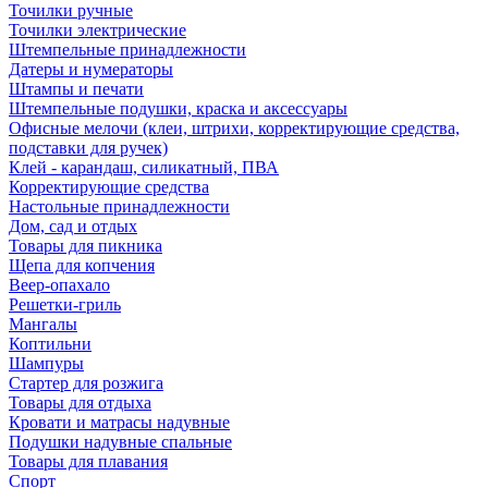
Точилки ручные
Точилки электрические
Штемпельные принадлежности
Датеры и нумераторы
Штампы и печати
Штемпельные подушки, краска и аксессуары
Офисные мелочи (клеи, штрихи, корректирующие средства,
подставки для ручек)
Клей - карандаш, силикатный, ПВА
Корректирующие средства
Настольные принадлежности
Дом, сад и отдых
Товары для пикника
Щепа для копчения
Веер-опахало
Решетки-гриль
Мангалы
Коптильни
Шампуры
Стартер для розжига
Товары для отдыха
Кровати и матрасы надувные
Подушки надувные спальные
Товары для плавания
Спорт