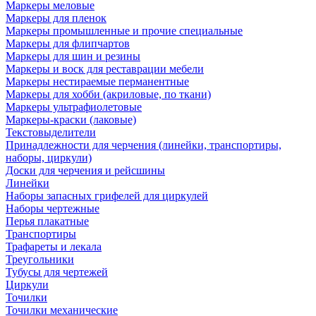
Маркеры меловые
Маркеры для пленок
Маркеры промышленные и прочие специальные
Маркеры для флипчартов
Маркеры для шин и резины
Маркеры и воск для реставрации мебели
Маркеры нестираемые перманентные
Маркеры для хобби (акриловые, по ткани)
Маркеры ультрафиолетовые
Маркеры-краски (лаковые)
Текстовыделители
Принадлежности для черчения (линейки, транспортиры,
наборы, циркули)
Доски для черчения и рейсшины
Линейки
Наборы запасных грифелей для циркулей
Наборы чертежные
Перья плакатные
Транспортиры
Трафареты и лекала
Треугольники
Тубусы для чертежей
Циркули
Точилки
Точилки механические