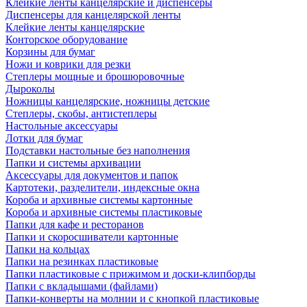
Клейкие ленты канцелярские и диспенсеры
Диспенсеры для канцелярской ленты
Клейкие ленты канцелярские
Конторское оборудование
Корзины для бумаг
Ножи и коврики для резки
Степлеры мощные и брошюровочные
Дыроколы
Ножницы канцелярские, ножницы детские
Степлеры, скобы, антистеплеры
Настольные аксессуары
Лотки для бумаг
Подставки настольные без наполнения
Папки и системы архивации
Аксессуары для документов и папок
Картотеки, разделители, индексные окна
Короба и архивные системы картонные
Короба и архивные системы пластиковые
Папки для кафе и ресторанов
Папки и скоросшиватели картонные
Папки на кольцах
Папки на резинках пластиковые
Папки пластиковые с прижимом и доски-клипборды
Папки с вкладышами (файлами)
Папки-конверты на молнии и с кнопкой пластиковые