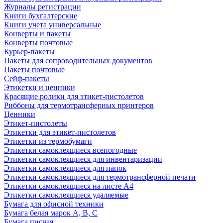
Журналы регистрации
Книги бухгалтерские
Книги учета универсальные
Конверты и пакеты
Конверты почтовые
Курьер-пакеты
Пакеты для сопроводительных документов
Пакеты почтовые
Сейф-пакеты
Этикетки и ценники
Красящие ролики для этикет-пистолетов
Риббоны для термотрансферных принтеров
Ценники
Этикет-пистолеты
Этикетки для этикет-пистолетов
Этикетки из термобумаги
Этикетки самоклеящиеся всепогодные
Этикетки самоклеящиеся для инвентаризации
Этикетки самоклеящиеся для папок
Этикетки самоклеящиеся для термотрансферной печати
Этикетки самоклеящиеся на листе А4
Этикетки самоклеящиеся удаляемые
Бумага для офисной техники
Бумага белая марок А, В, С
Бумага писчая