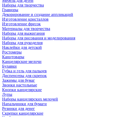
Мебель для детей
Наборы для творчества
Гравюры
Декорирование и создание аппликаций
Изготовление кристаллов
Изготовление фресок
Материалы для творчества
Наборы для выжигания
Наборы для рисования и моделирования
Наборы для рукоделия
Наклейки для детской
Ростомеры
Канцтовары
Канцелярские мелочи
Булавки
Губка и гель для пальцев
Диспенсеры для скрепок
Зажимы для бумаг
Звонки настольные
Кнопки канцелярские
Лупы
Наборы канцелярских мелочей
Напальчники для бумаги
Резинки для денег
Скрепки канцелярские