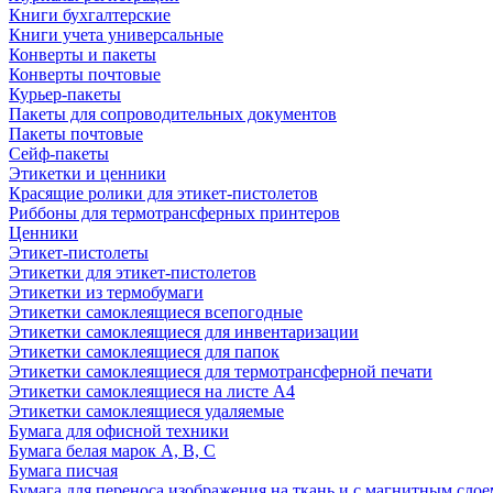
Книги бухгалтерские
Книги учета универсальные
Конверты и пакеты
Конверты почтовые
Курьер-пакеты
Пакеты для сопроводительных документов
Пакеты почтовые
Сейф-пакеты
Этикетки и ценники
Красящие ролики для этикет-пистолетов
Риббоны для термотрансферных принтеров
Ценники
Этикет-пистолеты
Этикетки для этикет-пистолетов
Этикетки из термобумаги
Этикетки самоклеящиеся всепогодные
Этикетки самоклеящиеся для инвентаризации
Этикетки самоклеящиеся для папок
Этикетки самоклеящиеся для термотрансферной печати
Этикетки самоклеящиеся на листе А4
Этикетки самоклеящиеся удаляемые
Бумага для офисной техники
Бумага белая марок А, В, С
Бумага писчая
Бумага для переноса изображения на ткань и с магнитным слое