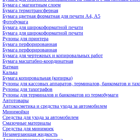
Бумага с магнитным слоем
Бумага термотрансферная
Бумага цветная форматная для печати А4, А5
Фотобумага
Бумага для широкоформатной печати
Бумага для широкоформатной печати
Рулоны для принтера
Бумага перфорированная
Бумага перфорированная
Бумага для чертежных и копировальных работ
Бумага масштабно-координатная
Ватман
Калька
Бумага копировальная (копирка)
Рулоны для кассовых аппаратов, терминалов, банкоматов и тах
Рулоны для тахографов
Рулоны для терминалов и банкоматов из термобумаги
Автотовары
Автокосметика и средства ухода за автомобилем
Минимойки
Средства для ухода за автомобилем
Смазочные материалы
Средства для минимоек
Незамерзающая жидкость
Автоэлектроника и техника