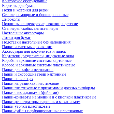
Конторское оборудование
Корзины для бумаг
Ножи и коврики для резки
Степлеры мощные и брошюровочные
Дыроколы
Ножницы канцелярские, ножницы детские
Степлеры, скобы, антистеплеры
Настольные аксессуары
Лотки для бумаг
Подставки настольные без наполнения
Папки и системы архивации
Аксессуары для документов и папок
Картотеки, разделители, индексные окна
Короба и архивные системы картонные
Короба и архивные системы пластиковые
Папки для кафе и ресторанов
Папки и скоросшиватели картонные
Папки на кольцах
Папки на резинках пластиковые
Папки пластиковые с прижимом и доски-клипборды
Папки с вкладышами (файлами)
Папки-конверты на молнии и с кнопкой пластиковые
Папки-регистраторы с арочным механизмом
Папки-уголки пластиковые
Папки-файлы перфорированные пластиковые