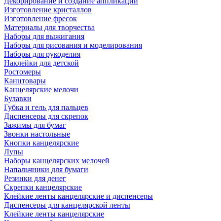
Декорирование и создание аппликаций
Изготовление кристаллов
Изготовление фресок
Материалы для творчества
Наборы для выжигания
Наборы для рисования и моделирования
Наборы для рукоделия
Наклейки для детской
Ростомеры
Канцтовары
Канцелярские мелочи
Булавки
Губка и гель для пальцев
Диспенсеры для скрепок
Зажимы для бумаг
Звонки настольные
Кнопки канцелярские
Лупы
Наборы канцелярских мелочей
Напальчники для бумаги
Резинки для денег
Скрепки канцелярские
Клейкие ленты канцелярские и диспенсеры
Диспенсеры для канцелярской ленты
Клейкие ленты канцелярские