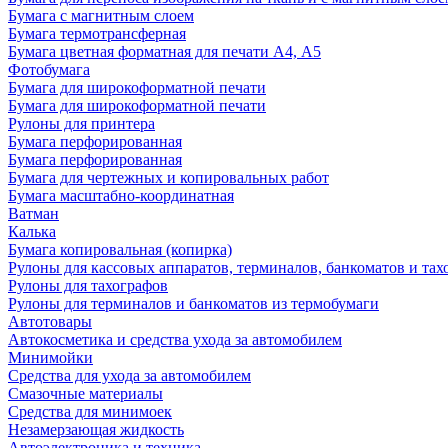
Бумага с магнитным слоем
Бумага термотрансферная
Бумага цветная форматная для печати А4, А5
Фотобумага
Бумага для широкоформатной печати
Бумага для широкоформатной печати
Рулоны для принтера
Бумага перфорированная
Бумага перфорированная
Бумага для чертежных и копировальных работ
Бумага масштабно-координатная
Ватман
Калька
Бумага копировальная (копирка)
Рулоны для кассовых аппаратов, терминалов, банкоматов и тах
Рулоны для тахографов
Рулоны для терминалов и банкоматов из термобумаги
Автотовары
Автокосметика и средства ухода за автомобилем
Минимойки
Средства для ухода за автомобилем
Смазочные материалы
Средства для минимоек
Незамерзающая жидкость
Автоэлектроника и техника