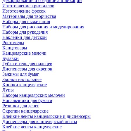
Декорирование и создание аппликаций
Изготовление кристаллов
Изготовление фресок
Материалы для творчества
Наборы для выжигания
Наборы для рисования и моделирования
Наборы для рукоделия
Наклейки для детской
Ростомеры
Канцтовары
Канцелярские мелочи
Булавки
Губка и гель для пальцев
Диспенсеры для скрепок
Зажимы для бумаг
Звонки настольные
Кнопки канцелярские
Лупы
Наборы канцелярских мелочей
Напальчники для бумаги
Резинки для денег
Скрепки канцелярские
Клейкие ленты канцелярские и диспенсеры
Диспенсеры для канцелярской ленты
Клейкие ленты канцелярские