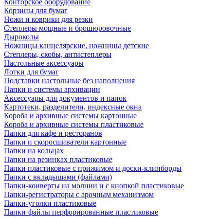
Конторское оборудование
Корзины для бумаг
Ножи и коврики для резки
Степлеры мощные и брошюровочные
Дыроколы
Ножницы канцелярские, ножницы детские
Степлеры, скобы, антистеплеры
Настольные аксессуары
Лотки для бумаг
Подставки настольные без наполнения
Папки и системы архивации
Аксессуары для документов и папок
Картотеки, разделители, индексные окна
Короба и архивные системы картонные
Короба и архивные системы пластиковые
Папки для кафе и ресторанов
Папки и скоросшиватели картонные
Папки на кольцах
Папки на резинках пластиковые
Папки пластиковые с прижимом и доски-клипборды
Папки с вкладышами (файлами)
Папки-конверты на молнии и с кнопкой пластиковые
Папки-регистраторы с арочным механизмом
Папки-уголки пластиковые
Папки-файлы перфорированные пластиковые