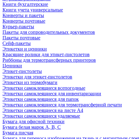
Книги бухгалтерские
Книги учета универсальные
Конверты и пакеты
Конверты почтовые
Курьер-пакеты
Пакеты для сопроводительных документов
Пакеты почтовые
Сейф-пакеты
Этикетки и ценники
Красящие ролики для этикет-пистолетов
Риббоны для термотрансферных принтеров
Ценники
Этикет-пистолеты
Этикетки для этикет-пистолетов
Этикетки из термобумаги
Этикетки самоклеящиеся всепогодные
Этикетки самоклеящиеся для инвентаризации
Этикетки самоклеящиеся для папок
Этикетки самоклеящиеся для термотрансферной печати
Этикетки самоклеящиеся на листе А4
Этикетки самоклеящиеся удаляемые
Бумага для офисной техники
Бумага белая марок А, В, С
Бумага писчая
Бумага для переноса изображения на ткань и с магнитным слое