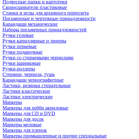
Подвесные папки и картотеки
Скоросшиватели пластиковые
Станки и иглы для архивного переплета
Письменные и чертежные принадлежности
Карандаши механические
Наборы письменных принадлежностей
Ручки гелевые
Ручки капиллярные и линеры
Ручки перьевые
Ручки подарочные
Ручки со стираемыми чернилами
Ручки шариковые
Ручки-роллеры
Стержни, чернила, тушь
Карандаши чернографитные
Ластики, резинки стирательные
Ластики классические
Ластики электрические
Маркеры
Маркеры для хобби акриловые
Маркеры для CD и DVD
Маркеры для досок
Маркеры меловые
Маркеры для пленок
Маркеры промышленные и прочие специальные