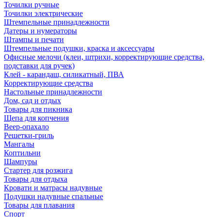
Точилки ручные
Точилки электрические
Штемпельные принадлежности
Датеры и нумераторы
Штампы и печати
Штемпельные подушки, краска и аксессуары
Офисные мелочи (клеи, штрихи, корректирующие средства,
подставки для ручек)
Клей - карандаш, силикатный, ПВА
Корректирующие средства
Настольные принадлежности
Дом, сад и отдых
Товары для пикника
Щепа для копчения
Веер-опахало
Решетки-гриль
Мангалы
Коптильни
Шампуры
Стартер для розжига
Товары для отдыха
Кровати и матрасы надувные
Подушки надувные спальные
Товары для плавания
Спорт