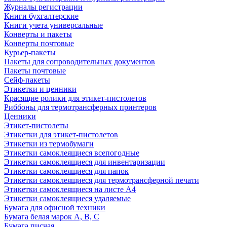
Журналы регистрации
Книги бухгалтерские
Книги учета универсальные
Конверты и пакеты
Конверты почтовые
Курьер-пакеты
Пакеты для сопроводительных документов
Пакеты почтовые
Сейф-пакеты
Этикетки и ценники
Красящие ролики для этикет-пистолетов
Риббоны для термотрансферных принтеров
Ценники
Этикет-пистолеты
Этикетки для этикет-пистолетов
Этикетки из термобумаги
Этикетки самоклеящиеся всепогодные
Этикетки самоклеящиеся для инвентаризации
Этикетки самоклеящиеся для папок
Этикетки самоклеящиеся для термотрансферной печати
Этикетки самоклеящиеся на листе А4
Этикетки самоклеящиеся удаляемые
Бумага для офисной техники
Бумага белая марок А, В, С
Бумага писчая