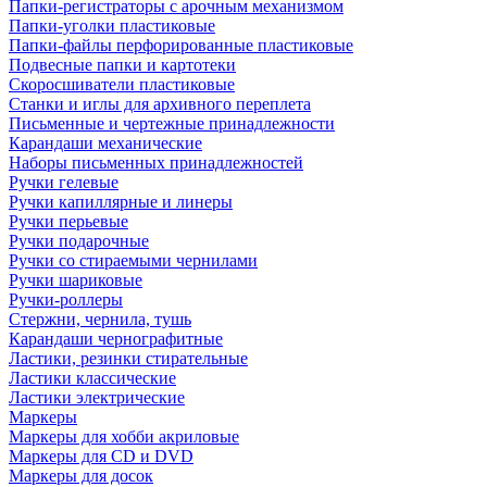
Папки-регистраторы с арочным механизмом
Папки-уголки пластиковые
Папки-файлы перфорированные пластиковые
Подвесные папки и картотеки
Скоросшиватели пластиковые
Станки и иглы для архивного переплета
Письменные и чертежные принадлежности
Карандаши механические
Наборы письменных принадлежностей
Ручки гелевые
Ручки капиллярные и линеры
Ручки перьевые
Ручки подарочные
Ручки со стираемыми чернилами
Ручки шариковые
Ручки-роллеры
Стержни, чернила, тушь
Карандаши чернографитные
Ластики, резинки стирательные
Ластики классические
Ластики электрические
Маркеры
Маркеры для хобби акриловые
Маркеры для CD и DVD
Маркеры для досок