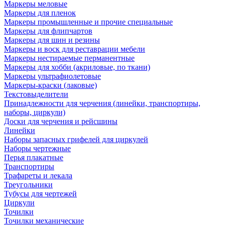
Маркеры меловые
Маркеры для пленок
Маркеры промышленные и прочие специальные
Маркеры для флипчартов
Маркеры для шин и резины
Маркеры и воск для реставрации мебели
Маркеры нестираемые перманентные
Маркеры для хобби (акриловые, по ткани)
Маркеры ультрафиолетовые
Маркеры-краски (лаковые)
Текстовыделители
Принадлежности для черчения (линейки, транспортиры,
наборы, циркули)
Доски для черчения и рейсшины
Линейки
Наборы запасных грифелей для циркулей
Наборы чертежные
Перья плакатные
Транспортиры
Трафареты и лекала
Треугольники
Тубусы для чертежей
Циркули
Точилки
Точилки механические