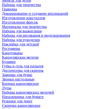
Мебель для детей
Наборы для творчества
Гравюры
Декорирование и создание аппликаций
Изготовление кристаллов
Изготовление фресок
Материалы для творчества
Наборы для выжигания
Наборы для рисования и моделирования
Наборы для рукоделия
Наклейки для детской
Ростомеры
Канцтовары
Канцелярские мелочи
Булавки
Губка и гель для пальцев
Диспенсеры для скрепок
Зажимы для бумаг
Звонки настольные
Кнопки канцелярские
Лупы
Наборы канцелярских мелочей
Напальчники для бумаги
Резинки для денег
Скрепки канцелярские