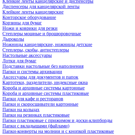
Клейкие ленты канцелярские и диспенсеры
Диспенсеры для канцелярской ленты
Клейкие ленты канцелярские
Конторское оборудование
Корзины для бумаг
Ножи и коврики для резки
Степлеры мощные и брошюровочные
Дыроколы
Ножницы канцелярские, ножницы детские
Степлеры, скобы, антистеплеры
Настольные аксессуары
Лотки для бумаг
Подставки настольные без наполнения
Папки и системы архивации
Аксессуары для документов и папок
Картотеки, разделители, индексные окна
Короба и архивные системы картонные
Короба и архивные системы пластиковые
Папки для кафе и ресторанов
Папки и скоросшиватели картонные
Папки на кольцах
Папки на резинках пластиковые
Папки пластиковые с прижимом и доски-клипборды
Папки с вкладышами (файлами)
Папки-конверты на молнии и с кнопкой пластиковые