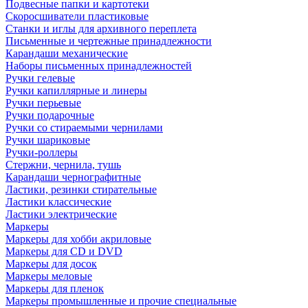
Подвесные папки и картотеки
Скоросшиватели пластиковые
Станки и иглы для архивного переплета
Письменные и чертежные принадлежности
Карандаши механические
Наборы письменных принадлежностей
Ручки гелевые
Ручки капиллярные и линеры
Ручки перьевые
Ручки подарочные
Ручки со стираемыми чернилами
Ручки шариковые
Ручки-роллеры
Стержни, чернила, тушь
Карандаши чернографитные
Ластики, резинки стирательные
Ластики классические
Ластики электрические
Маркеры
Маркеры для хобби акриловые
Маркеры для CD и DVD
Маркеры для досок
Маркеры меловые
Маркеры для пленок
Маркеры промышленные и прочие специальные