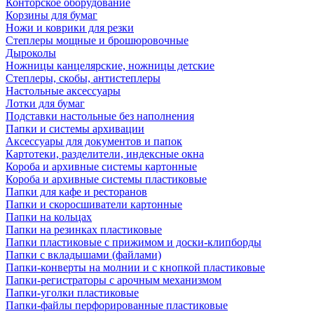
Конторское оборудование
Корзины для бумаг
Ножи и коврики для резки
Степлеры мощные и брошюровочные
Дыроколы
Ножницы канцелярские, ножницы детские
Степлеры, скобы, антистеплеры
Настольные аксессуары
Лотки для бумаг
Подставки настольные без наполнения
Папки и системы архивации
Аксессуары для документов и папок
Картотеки, разделители, индексные окна
Короба и архивные системы картонные
Короба и архивные системы пластиковые
Папки для кафе и ресторанов
Папки и скоросшиватели картонные
Папки на кольцах
Папки на резинках пластиковые
Папки пластиковые с прижимом и доски-клипборды
Папки с вкладышами (файлами)
Папки-конверты на молнии и с кнопкой пластиковые
Папки-регистраторы с арочным механизмом
Папки-уголки пластиковые
Папки-файлы перфорированные пластиковые