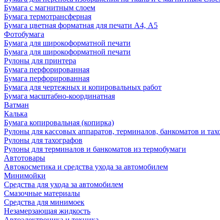
Бумага с магнитным слоем
Бумага термотрансферная
Бумага цветная форматная для печати А4, А5
Фотобумага
Бумага для широкоформатной печати
Бумага для широкоформатной печати
Рулоны для принтера
Бумага перфорированная
Бумага перфорированная
Бумага для чертежных и копировальных работ
Бумага масштабно-координатная
Ватман
Калька
Бумага копировальная (копирка)
Рулоны для кассовых аппаратов, терминалов, банкоматов и тах
Рулоны для тахографов
Рулоны для терминалов и банкоматов из термобумаги
Автотовары
Автокосметика и средства ухода за автомобилем
Минимойки
Средства для ухода за автомобилем
Смазочные материалы
Средства для минимоек
Незамерзающая жидкость
Автоэлектроника и техника