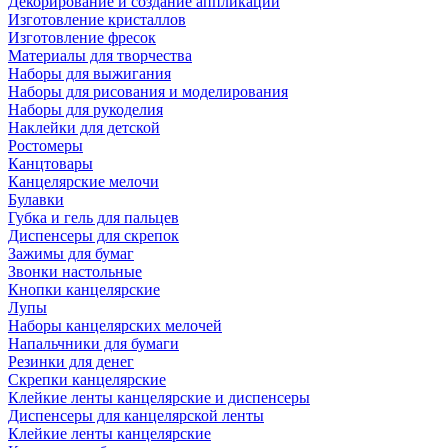
Декорирование и создание аппликаций
Изготовление кристаллов
Изготовление фресок
Материалы для творчества
Наборы для выжигания
Наборы для рисования и моделирования
Наборы для рукоделия
Наклейки для детской
Ростомеры
Канцтовары
Канцелярские мелочи
Булавки
Губка и гель для пальцев
Диспенсеры для скрепок
Зажимы для бумаг
Звонки настольные
Кнопки канцелярские
Лупы
Наборы канцелярских мелочей
Напальчники для бумаги
Резинки для денег
Скрепки канцелярские
Клейкие ленты канцелярские и диспенсеры
Диспенсеры для канцелярской ленты
Клейкие ленты канцелярские