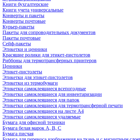
Книги бухгалтерские
Книги учета универсальные
Конверты и пакеты
Конверты почтовые
Курьер-пакеты
Пакеты для сопроводительных документов
Пакеты почтовые
Сейф-пакеты
Этикетки и ценники
Красящие ролики для этикет-пистолетов
Риббоны для термотрансферных принтеров
Ценники
Этикет-пистолеты
Этикетки для этикет-пистолетов
Этикетки из термобумаги
Этикетки самоклеящиеся всепогодные
Этикетки самоклеящиеся для инвентаризации
Этикетки самоклеящиеся для папок
Этикетки самоклеящиеся для термотрансферной печати
Этикетки самоклеящиеся на листе А4
Этикетки самоклеящиеся удаляемые
Бумага для офисной техники
Бумага белая марок А, В, С
Бумага писчая
Бумага для переноса изображения на ткань и с магнитным слое