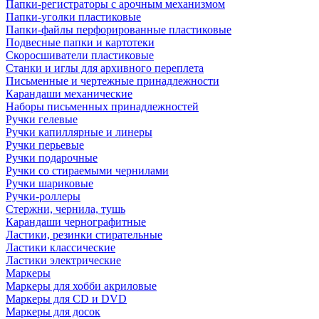
Папки-регистраторы с арочным механизмом
Папки-уголки пластиковые
Папки-файлы перфорированные пластиковые
Подвесные папки и картотеки
Скоросшиватели пластиковые
Станки и иглы для архивного переплета
Письменные и чертежные принадлежности
Карандаши механические
Наборы письменных принадлежностей
Ручки гелевые
Ручки капиллярные и линеры
Ручки перьевые
Ручки подарочные
Ручки со стираемыми чернилами
Ручки шариковые
Ручки-роллеры
Стержни, чернила, тушь
Карандаши чернографитные
Ластики, резинки стирательные
Ластики классические
Ластики электрические
Маркеры
Маркеры для хобби акриловые
Маркеры для CD и DVD
Маркеры для досок