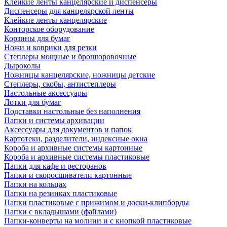
Клейкие ленты канцелярские и диспенсеры
Диспенсеры для канцелярской ленты
Клейкие ленты канцелярские
Конторское оборудование
Корзины для бумаг
Ножи и коврики для резки
Степлеры мощные и брошюровочные
Дыроколы
Ножницы канцелярские, ножницы детские
Степлеры, скобы, антистеплеры
Настольные аксессуары
Лотки для бумаг
Подставки настольные без наполнения
Папки и системы архивации
Аксессуары для документов и папок
Картотеки, разделители, индексные окна
Короба и архивные системы картонные
Короба и архивные системы пластиковые
Папки для кафе и ресторанов
Папки и скоросшиватели картонные
Папки на кольцах
Папки на резинках пластиковые
Папки пластиковые с прижимом и доски-клипборды
Папки с вкладышами (файлами)
Папки-конверты на молнии и с кнопкой пластиковые