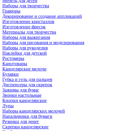
Мебель для детей
Наборы для творчества
Гравюры
Декорирование и создание аппликаций
Изготовление кристаллов
Изготовление фресок
Материалы для творчества
Наборы для выжигания
Наборы для рисования и моделирования
Наборы для рукоделия
Наклейки для детской
Ростомеры
Канцтовары
Канцелярские мелочи
Булавки
Губка и гель для пальцев
Диспенсеры для скрепок
Зажимы для бумаг
Звонки настольные
Кнопки канцелярские
Лупы
Наборы канцелярских мелочей
Напальчники для бумаги
Резинки для денег
Скрепки канцелярские