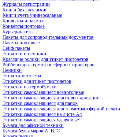
Журналы регистрации
Книги бухгалтерские
Книги учета универсальные
Конверты и пакеты
Конверты почтовые
Курьер-пакеты
Пакеты для сопроводительных документов
Пакеты почтовые
Сейф-пакеты
Этикетки и ценники
Красящие ролики для этикет-пистолетов
Риббоны для термотрансферных принтеров
Ценники
Этикет-пистолеты
Этикетки для этикет-пистолетов
Этикетки из термобумаги
Этикетки самоклеящиеся всепогодные
Этикетки самоклеящиеся для инвентаризации
Этикетки самоклеящиеся для папок
Этикетки самоклеящиеся для термотрансферной печати
Этикетки самоклеящиеся на листе А4
Этикетки самоклеящиеся удаляемые
Бумага для офисной техники
Бумага белая марок А, В, С
Бумага писчая