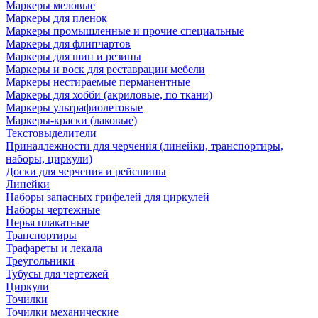
Маркеры меловые
Маркеры для пленок
Маркеры промышленные и прочие специальные
Маркеры для флипчартов
Маркеры для шин и резины
Маркеры и воск для реставрации мебели
Маркеры нестираемые перманентные
Маркеры для хобби (акриловые, по ткани)
Маркеры ультрафиолетовые
Маркеры-краски (лаковые)
Текстовыделители
Принадлежности для черчения (линейки, транспортиры,
наборы, циркули)
Доски для черчения и рейсшины
Линейки
Наборы запасных грифелей для циркулей
Наборы чертежные
Перья плакатные
Транспортиры
Трафареты и лекала
Треугольники
Тубусы для чертежей
Циркули
Точилки
Точилки механические