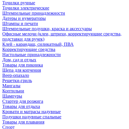
Точилки ручные
Точилки электрические
Штемпельные принадлежности
Датеры и нумераторы
Штампы и печати
Штемпельные подушки, краска и аксессуары
Офисные мелочи (клеи, штрихи, корректирующие средства,
подставки для ручек)
Клей - карандаш, силикатный, ПВА
Корректирующие средства
Настольные принадлежности
Дом, сад и отдых
Товары для пикника
Щепа для копчения
Веер-опахало
Решетки-гриль
Мангалы
Коптильни
Шампуры
Стартер для розжига
Товары для отдыха
Кровати и матрасы надувные
Подушки надувные спальные
Товары для плавания
Спорт