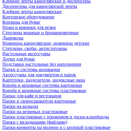
Клейкие ленты канцелярские и диспенсеры
Диспенсеры для канцелярской ленты
Клейкие ленты канцелярские
Конторское оборудование
Корзины для бумаг
Ножи и коврики для резки
Степлеры мощные и брошюровочные
Дыроколы
Ножницы канцелярские, ножницы детские
Степлеры, скобы, антистеплеры
Настольные аксессуары
Лотки для бумаг
Подставки настольные без наполнения
Папки и системы архивации
Аксессуары для документов и папок
Картотеки, разделители, индексные окна
Короба и архивные системы картонные
Короба и архивные системы пластиковые
Папки для кафе и ресторанов
Папки и скоросшиватели картонные
Папки на кольцах
Папки на резинках пластиковые
Папки пластиковые с прижимом и доски-клипборды
Папки с вкладышами (файлами)
Папки-конверты на молнии и с кнопкой пластиковые