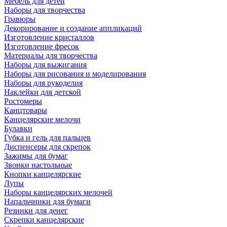
Мебель для детей
Наборы для творчества
Гравюры
Декорирование и создание аппликаций
Изготовление кристаллов
Изготовление фресок
Материалы для творчества
Наборы для выжигания
Наборы для рисования и моделирования
Наборы для рукоделия
Наклейки для детской
Ростомеры
Канцтовары
Канцелярские мелочи
Булавки
Губка и гель для пальцев
Диспенсеры для скрепок
Зажимы для бумаг
Звонки настольные
Кнопки канцелярские
Лупы
Наборы канцелярских мелочей
Напальчники для бумаги
Резинки для денег
Скрепки канцелярские