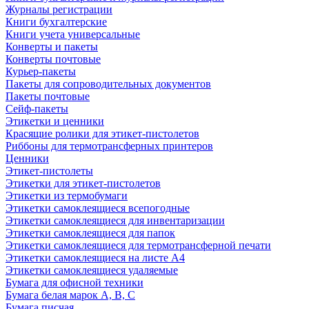
Журналы регистрации
Книги бухгалтерские
Книги учета универсальные
Конверты и пакеты
Конверты почтовые
Курьер-пакеты
Пакеты для сопроводительных документов
Пакеты почтовые
Сейф-пакеты
Этикетки и ценники
Красящие ролики для этикет-пистолетов
Риббоны для термотрансферных принтеров
Ценники
Этикет-пистолеты
Этикетки для этикет-пистолетов
Этикетки из термобумаги
Этикетки самоклеящиеся всепогодные
Этикетки самоклеящиеся для инвентаризации
Этикетки самоклеящиеся для папок
Этикетки самоклеящиеся для термотрансферной печати
Этикетки самоклеящиеся на листе А4
Этикетки самоклеящиеся удаляемые
Бумага для офисной техники
Бумага белая марок А, В, С
Бумага писчая