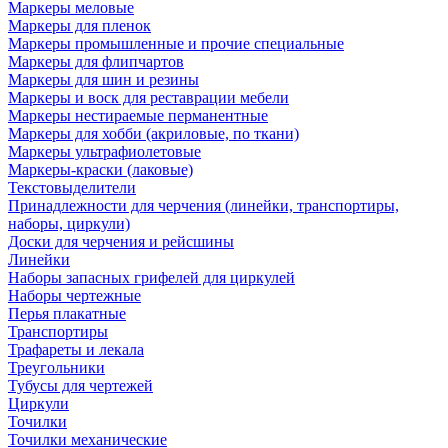
Маркеры меловые
Маркеры для пленок
Маркеры промышленные и прочие специальные
Маркеры для флипчартов
Маркеры для шин и резины
Маркеры и воск для реставрации мебели
Маркеры нестираемые перманентные
Маркеры для хобби (акриловые, по ткани)
Маркеры ультрафиолетовые
Маркеры-краски (лаковые)
Текстовыделители
Принадлежности для черчения (линейки, транспортиры,
наборы, циркули)
Доски для черчения и рейсшины
Линейки
Наборы запасных грифелей для циркулей
Наборы чертежные
Перья плакатные
Транспортиры
Трафареты и лекала
Треугольники
Тубусы для чертежей
Циркули
Точилки
Точилки механические