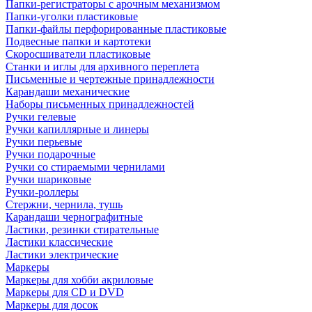
Папки-регистраторы с арочным механизмом
Папки-уголки пластиковые
Папки-файлы перфорированные пластиковые
Подвесные папки и картотеки
Скоросшиватели пластиковые
Станки и иглы для архивного переплета
Письменные и чертежные принадлежности
Карандаши механические
Наборы письменных принадлежностей
Ручки гелевые
Ручки капиллярные и линеры
Ручки перьевые
Ручки подарочные
Ручки со стираемыми чернилами
Ручки шариковые
Ручки-роллеры
Стержни, чернила, тушь
Карандаши чернографитные
Ластики, резинки стирательные
Ластики классические
Ластики электрические
Маркеры
Маркеры для хобби акриловые
Маркеры для CD и DVD
Маркеры для досок