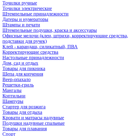
Точилки ручные
Точилки электрические
Штемпельные принадлежности
Датеры и нумераторы
Штампы и печати
Штемпельные подушки, краска и аксессуары
Офисные мелочи (клеи, штрихи, корректирующие средства,
подставки для ручек)
Клей - карандаш, силикатный, ПВА
Корректирующие средства
Настольные принадлежности
Дом, сад и отдых
Товары для пикника
Щепа для копчения
Веер-опахало
Решетки-гриль
Мангалы
Коптильни
Шампуры
Стартер для розжига
Товары для отдыха
Кровати и матрасы надувные
Подушки надувные спальные
Товары для плавания
Спорт