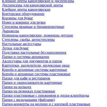
Клейкие ленты канцелярские и диспенсеры
Диспенсеры для канцелярской ленты
Клейкие ленты канцелярские
Конторское оборудование
Корзины для бумаг
Ножи и коврики для резки
Степлеры мощные и брошюровочные
Дыроколы
Ножницы канцелярские, ножницы детские
Степлеры, скобы, антистеплеры
Настольные аксессуары
Лотки для бумаг
Подставки настольные без наполнения
Папки и системы архивации
Аксессуары для документов и папок
Картотеки, разделители, индексные окна
Короба и архивные системы картонные
Короба и архивные системы пластиковые
Папки для кафе и ресторанов
Папки и скоросшиватели картонные
Папки на кольцах
Папки на резинках пластиковые
Папки пластиковые с прижимом и доски-клипборды
Папки с вкладышами (файлами)
Папки-конверты на молнии и с кнопкой пластиковые