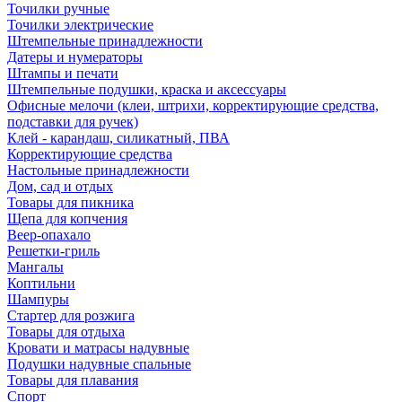
Точилки ручные
Точилки электрические
Штемпельные принадлежности
Датеры и нумераторы
Штампы и печати
Штемпельные подушки, краска и аксессуары
Офисные мелочи (клеи, штрихи, корректирующие средства,
подставки для ручек)
Клей - карандаш, силикатный, ПВА
Корректирующие средства
Настольные принадлежности
Дом, сад и отдых
Товары для пикника
Щепа для копчения
Веер-опахало
Решетки-гриль
Мангалы
Коптильни
Шампуры
Стартер для розжига
Товары для отдыха
Кровати и матрасы надувные
Подушки надувные спальные
Товары для плавания
Спорт