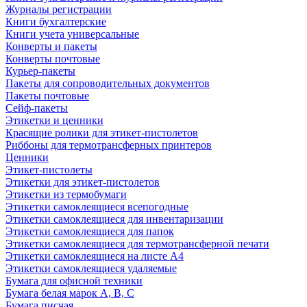
Журналы регистрации
Книги бухгалтерские
Книги учета универсальные
Конверты и пакеты
Конверты почтовые
Курьер-пакеты
Пакеты для сопроводительных документов
Пакеты почтовые
Сейф-пакеты
Этикетки и ценники
Красящие ролики для этикет-пистолетов
Риббоны для термотрансферных принтеров
Ценники
Этикет-пистолеты
Этикетки для этикет-пистолетов
Этикетки из термобумаги
Этикетки самоклеящиеся всепогодные
Этикетки самоклеящиеся для инвентаризации
Этикетки самоклеящиеся для папок
Этикетки самоклеящиеся для термотрансферной печати
Этикетки самоклеящиеся на листе А4
Этикетки самоклеящиеся удаляемые
Бумага для офисной техники
Бумага белая марок А, В, С
Бумага писчая