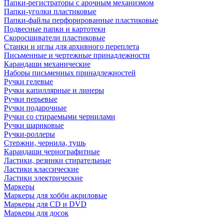
Папки-регистраторы с арочным механизмом
Папки-уголки пластиковые
Папки-файлы перфорированные пластиковые
Подвесные папки и картотеки
Скоросшиватели пластиковые
Станки и иглы для архивного переплета
Письменные и чертежные принадлежности
Карандаши механические
Наборы письменных принадлежностей
Ручки гелевые
Ручки капиллярные и линеры
Ручки перьевые
Ручки подарочные
Ручки со стираемыми чернилами
Ручки шариковые
Ручки-роллеры
Стержни, чернила, тушь
Карандаши чернографитные
Ластики, резинки стирательные
Ластики классические
Ластики электрические
Маркеры
Маркеры для хобби акриловые
Маркеры для CD и DVD
Маркеры для досок