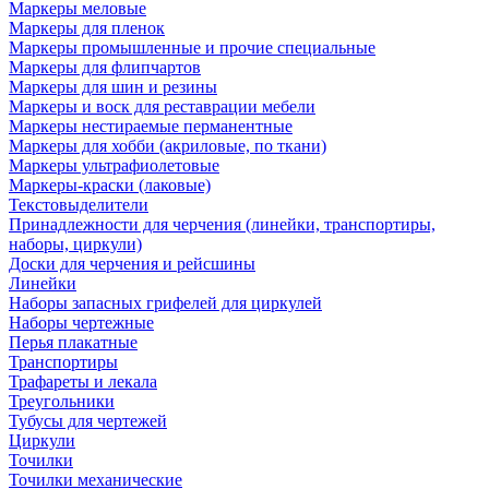
Маркеры меловые
Маркеры для пленок
Маркеры промышленные и прочие специальные
Маркеры для флипчартов
Маркеры для шин и резины
Маркеры и воск для реставрации мебели
Маркеры нестираемые перманентные
Маркеры для хобби (акриловые, по ткани)
Маркеры ультрафиолетовые
Маркеры-краски (лаковые)
Текстовыделители
Принадлежности для черчения (линейки, транспортиры,
наборы, циркули)
Доски для черчения и рейсшины
Линейки
Наборы запасных грифелей для циркулей
Наборы чертежные
Перья плакатные
Транспортиры
Трафареты и лекала
Треугольники
Тубусы для чертежей
Циркули
Точилки
Точилки механические