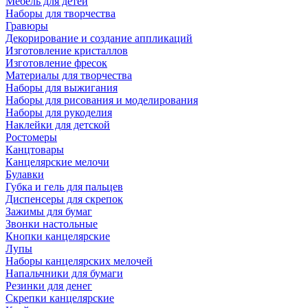
Мебель для детей
Наборы для творчества
Гравюры
Декорирование и создание аппликаций
Изготовление кристаллов
Изготовление фресок
Материалы для творчества
Наборы для выжигания
Наборы для рисования и моделирования
Наборы для рукоделия
Наклейки для детской
Ростомеры
Канцтовары
Канцелярские мелочи
Булавки
Губка и гель для пальцев
Диспенсеры для скрепок
Зажимы для бумаг
Звонки настольные
Кнопки канцелярские
Лупы
Наборы канцелярских мелочей
Напальчники для бумаги
Резинки для денег
Скрепки канцелярские