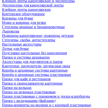
Клейкие ленты канцелярские и диспенсеры
Диспенсеры для канцелярской ленты
Клейкие ленты канцелярские
Конторское оборудование
Корзины для бумаг
Ножи и коврики для резки
Степлеры мощные и брошюровочные
Дыроколы
Ножницы канцелярские, ножницы детские
Степлеры, скобы, антистеплеры
Настольные аксессуары
Лотки для бумаг
Подставки настольные без наполнения
Папки и системы архивации
Аксессуары для документов и папок
Картотеки, разделители, индексные окна
Короба и архивные системы картонные
Короба и архивные системы пластиковые
Папки для кафе и ресторанов
Папки и скоросшиватели картонные
Папки на кольцах
Папки на резинках пластиковые
Папки пластиковые с прижимом и доски-клипборды
Папки с вкладышами (файлами)
Папки-конверты на молнии и с кнопкой пластиковые