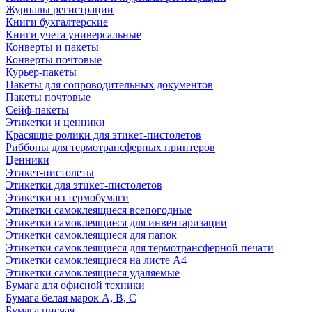
Журналы регистрации
Книги бухгалтерские
Книги учета универсальные
Конверты и пакеты
Конверты почтовые
Курьер-пакеты
Пакеты для сопроводительных документов
Пакеты почтовые
Сейф-пакеты
Этикетки и ценники
Красящие ролики для этикет-пистолетов
Риббоны для термотрансферных принтеров
Ценники
Этикет-пистолеты
Этикетки для этикет-пистолетов
Этикетки из термобумаги
Этикетки самоклеящиеся всепогодные
Этикетки самоклеящиеся для инвентаризации
Этикетки самоклеящиеся для папок
Этикетки самоклеящиеся для термотрансферной печати
Этикетки самоклеящиеся на листе А4
Этикетки самоклеящиеся удаляемые
Бумага для офисной техники
Бумага белая марок А, В, С
Бумага писчая