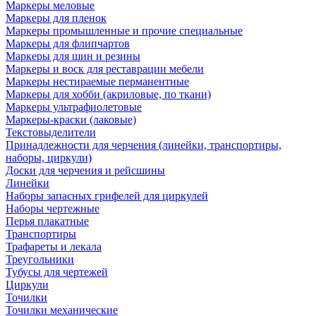
Маркеры меловые
Маркеры для пленок
Маркеры промышленные и прочие специальные
Маркеры для флипчартов
Маркеры для шин и резины
Маркеры и воск для реставрации мебели
Маркеры нестираемые перманентные
Маркеры для хобби (акриловые, по ткани)
Маркеры ультрафиолетовые
Маркеры-краски (лаковые)
Текстовыделители
Принадлежности для черчения (линейки, транспортиры,
наборы, циркули)
Доски для черчения и рейсшины
Линейки
Наборы запасных грифелей для циркулей
Наборы чертежные
Перья плакатные
Транспортиры
Трафареты и лекала
Треугольники
Тубусы для чертежей
Циркули
Точилки
Точилки механические