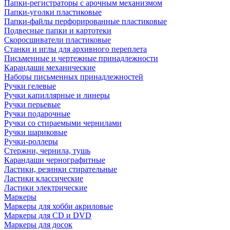
Папки-регистраторы с арочным механизмом
Папки-уголки пластиковые
Папки-файлы перфорированные пластиковые
Подвесные папки и картотеки
Скоросшиватели пластиковые
Станки и иглы для архивного переплета
Письменные и чертежные принадлежности
Карандаши механические
Наборы письменных принадлежностей
Ручки гелевые
Ручки капиллярные и линеры
Ручки перьевые
Ручки подарочные
Ручки со стираемыми чернилами
Ручки шариковые
Ручки-роллеры
Стержни, чернила, тушь
Карандаши чернографитные
Ластики, резинки стирательные
Ластики классические
Ластики электрические
Маркеры
Маркеры для хобби акриловые
Маркеры для CD и DVD
Маркеры для досок