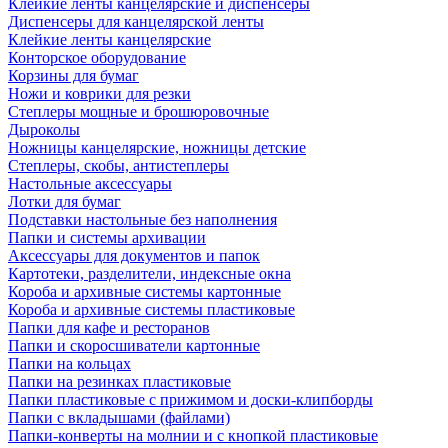
Клейкие ленты канцелярские и диспенсеры
Диспенсеры для канцелярской ленты
Клейкие ленты канцелярские
Конторское оборудование
Корзины для бумаг
Ножи и коврики для резки
Степлеры мощные и брошюровочные
Дыроколы
Ножницы канцелярские, ножницы детские
Степлеры, скобы, антистеплеры
Настольные аксессуары
Лотки для бумаг
Подставки настольные без наполнения
Папки и системы архивации
Аксессуары для документов и папок
Картотеки, разделители, индексные окна
Короба и архивные системы картонные
Короба и архивные системы пластиковые
Папки для кафе и ресторанов
Папки и скоросшиватели картонные
Папки на кольцах
Папки на резинках пластиковые
Папки пластиковые с прижимом и доски-клипборды
Папки с вкладышами (файлами)
Папки-конверты на молнии и с кнопкой пластиковые