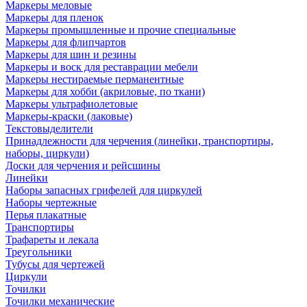
Маркеры меловые
Маркеры для пленок
Маркеры промышленные и прочие специальные
Маркеры для флипчартов
Маркеры для шин и резины
Маркеры и воск для реставрации мебели
Маркеры нестираемые перманентные
Маркеры для хобби (акриловые, по ткани)
Маркеры ультрафиолетовые
Маркеры-краски (лаковые)
Текстовыделители
Принадлежности для черчения (линейки, транспортиры,
наборы, циркули)
Доски для черчения и рейсшины
Линейки
Наборы запасных грифелей для циркулей
Наборы чертежные
Перья плакатные
Транспортиры
Трафареты и лекала
Треугольники
Тубусы для чертежей
Циркули
Точилки
Точилки механические