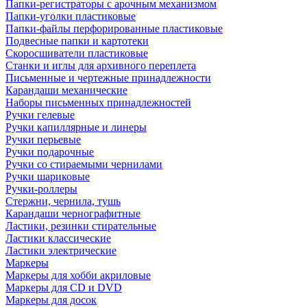
Папки-регистраторы с арочным механизмом
Папки-уголки пластиковые
Папки-файлы перфорированные пластиковые
Подвесные папки и картотеки
Скоросшиватели пластиковые
Станки и иглы для архивного переплета
Письменные и чертежные принадлежности
Карандаши механические
Наборы письменных принадлежностей
Ручки гелевые
Ручки капиллярные и линеры
Ручки перьевые
Ручки подарочные
Ручки со стираемыми чернилами
Ручки шариковые
Ручки-роллеры
Стержни, чернила, тушь
Карандаши чернографитные
Ластики, резинки стирательные
Ластики классические
Ластики электрические
Маркеры
Маркеры для хобби акриловые
Маркеры для CD и DVD
Маркеры для досок