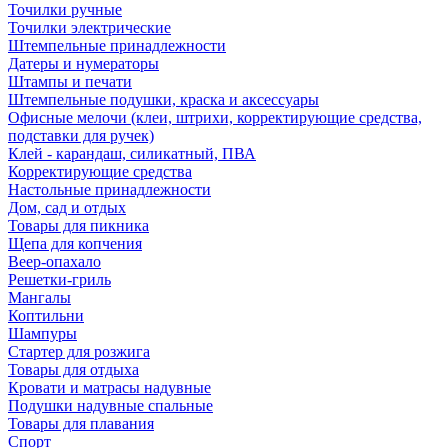
Точилки ручные
Точилки электрические
Штемпельные принадлежности
Датеры и нумераторы
Штампы и печати
Штемпельные подушки, краска и аксессуары
Офисные мелочи (клеи, штрихи, корректирующие средства,
подставки для ручек)
Клей - карандаш, силикатный, ПВА
Корректирующие средства
Настольные принадлежности
Дом, сад и отдых
Товары для пикника
Щепа для копчения
Веер-опахало
Решетки-гриль
Мангалы
Коптильни
Шампуры
Стартер для розжига
Товары для отдыха
Кровати и матрасы надувные
Подушки надувные спальные
Товары для плавания
Спорт