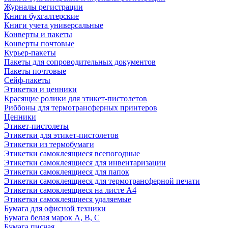
Журналы регистрации
Книги бухгалтерские
Книги учета универсальные
Конверты и пакеты
Конверты почтовые
Курьер-пакеты
Пакеты для сопроводительных документов
Пакеты почтовые
Сейф-пакеты
Этикетки и ценники
Красящие ролики для этикет-пистолетов
Риббоны для термотрансферных принтеров
Ценники
Этикет-пистолеты
Этикетки для этикет-пистолетов
Этикетки из термобумаги
Этикетки самоклеящиеся всепогодные
Этикетки самоклеящиеся для инвентаризации
Этикетки самоклеящиеся для папок
Этикетки самоклеящиеся для термотрансферной печати
Этикетки самоклеящиеся на листе А4
Этикетки самоклеящиеся удаляемые
Бумага для офисной техники
Бумага белая марок А, В, С
Бумага писчая