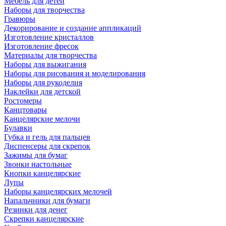
Мебель для детей
Наборы для творчества
Гравюры
Декорирование и создание аппликаций
Изготовление кристаллов
Изготовление фресок
Материалы для творчества
Наборы для выжигания
Наборы для рисования и моделирования
Наборы для рукоделия
Наклейки для детской
Ростомеры
Канцтовары
Канцелярские мелочи
Булавки
Губка и гель для пальцев
Диспенсеры для скрепок
Зажимы для бумаг
Звонки настольные
Кнопки канцелярские
Лупы
Наборы канцелярских мелочей
Напальчники для бумаги
Резинки для денег
Скрепки канцелярские