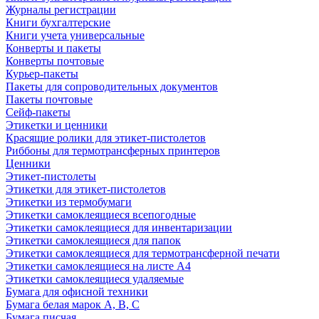
Журналы регистрации
Книги бухгалтерские
Книги учета универсальные
Конверты и пакеты
Конверты почтовые
Курьер-пакеты
Пакеты для сопроводительных документов
Пакеты почтовые
Сейф-пакеты
Этикетки и ценники
Красящие ролики для этикет-пистолетов
Риббоны для термотрансферных принтеров
Ценники
Этикет-пистолеты
Этикетки для этикет-пистолетов
Этикетки из термобумаги
Этикетки самоклеящиеся всепогодные
Этикетки самоклеящиеся для инвентаризации
Этикетки самоклеящиеся для папок
Этикетки самоклеящиеся для термотрансферной печати
Этикетки самоклеящиеся на листе А4
Этикетки самоклеящиеся удаляемые
Бумага для офисной техники
Бумага белая марок А, В, С
Бумага писчая