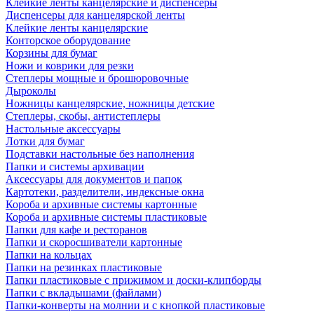
Клейкие ленты канцелярские и диспенсеры
Диспенсеры для канцелярской ленты
Клейкие ленты канцелярские
Конторское оборудование
Корзины для бумаг
Ножи и коврики для резки
Степлеры мощные и брошюровочные
Дыроколы
Ножницы канцелярские, ножницы детские
Степлеры, скобы, антистеплеры
Настольные аксессуары
Лотки для бумаг
Подставки настольные без наполнения
Папки и системы архивации
Аксессуары для документов и папок
Картотеки, разделители, индексные окна
Короба и архивные системы картонные
Короба и архивные системы пластиковые
Папки для кафе и ресторанов
Папки и скоросшиватели картонные
Папки на кольцах
Папки на резинках пластиковые
Папки пластиковые с прижимом и доски-клипборды
Папки с вкладышами (файлами)
Папки-конверты на молнии и с кнопкой пластиковые