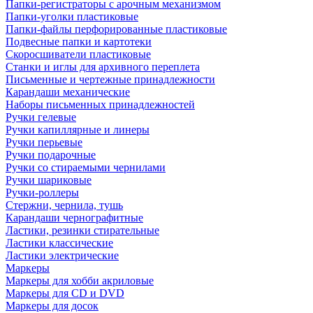
Папки-регистраторы с арочным механизмом
Папки-уголки пластиковые
Папки-файлы перфорированные пластиковые
Подвесные папки и картотеки
Скоросшиватели пластиковые
Станки и иглы для архивного переплета
Письменные и чертежные принадлежности
Карандаши механические
Наборы письменных принадлежностей
Ручки гелевые
Ручки капиллярные и линеры
Ручки перьевые
Ручки подарочные
Ручки со стираемыми чернилами
Ручки шариковые
Ручки-роллеры
Стержни, чернила, тушь
Карандаши чернографитные
Ластики, резинки стирательные
Ластики классические
Ластики электрические
Маркеры
Маркеры для хобби акриловые
Маркеры для CD и DVD
Маркеры для досок