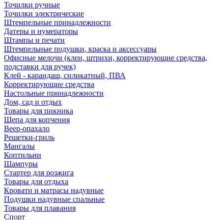
Точилки ручные
Точилки электрические
Штемпельные принадлежности
Датеры и нумераторы
Штампы и печати
Штемпельные подушки, краска и аксессуары
Офисные мелочи (клеи, штрихи, корректирующие средства,
подставки для ручек)
Клей - карандаш, силикатный, ПВА
Корректирующие средства
Настольные принадлежности
Дом, сад и отдых
Товары для пикника
Щепа для копчения
Веер-опахало
Решетки-гриль
Мангалы
Коптильни
Шампуры
Стартер для розжига
Товары для отдыха
Кровати и матрасы надувные
Подушки надувные спальные
Товары для плавания
Спорт