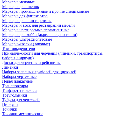
Маркеры меловые
Маркеры для пленок
Маркеры промышленные и прочие специальные
Маркеры для флипчартов
Маркеры для шин и резины
Маркеры и воск для реставрации мебели
Маркеры нестираемые перманентные
Маркеры для хобби (акриловые, по ткани)
Маркеры ультрафиолетовые
Маркеры-краски (лаковые)
Текстовыделители
Принадлежности для черчения (линейки, транспортиры,
наборы, циркули)
Доски для черчения и рейсшины
Линейки
Наборы запасных грифелей для циркулей
Наборы чертежные
Перья плакатные
Транспортиры
Трафареты и лекала
Треугольники
Тубусы для чертежей
Циркули
Точилки
Точилки механические