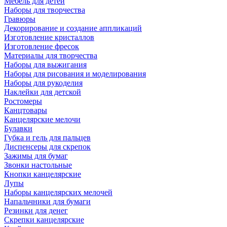
Мебель для детей
Наборы для творчества
Гравюры
Декорирование и создание аппликаций
Изготовление кристаллов
Изготовление фресок
Материалы для творчества
Наборы для выжигания
Наборы для рисования и моделирования
Наборы для рукоделия
Наклейки для детской
Ростомеры
Канцтовары
Канцелярские мелочи
Булавки
Губка и гель для пальцев
Диспенсеры для скрепок
Зажимы для бумаг
Звонки настольные
Кнопки канцелярские
Лупы
Наборы канцелярских мелочей
Напальчники для бумаги
Резинки для денег
Скрепки канцелярские