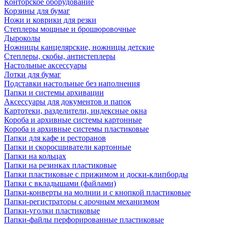
Конторское оборудование
Корзины для бумаг
Ножи и коврики для резки
Степлеры мощные и брошюровочные
Дыроколы
Ножницы канцелярские, ножницы детские
Степлеры, скобы, антистеплеры
Настольные аксессуары
Лотки для бумаг
Подставки настольные без наполнения
Папки и системы архивации
Аксессуары для документов и папок
Картотеки, разделители, индексные окна
Короба и архивные системы картонные
Короба и архивные системы пластиковые
Папки для кафе и ресторанов
Папки и скоросшиватели картонные
Папки на кольцах
Папки на резинках пластиковые
Папки пластиковые с прижимом и доски-клипборды
Папки с вкладышами (файлами)
Папки-конверты на молнии и с кнопкой пластиковые
Папки-регистраторы с арочным механизмом
Папки-уголки пластиковые
Папки-файлы перфорированные пластиковые