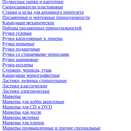
Подвесные папки и картотеки
Скоросшиватели пластиковые
Станки и иглы для архивного переплета
Письменные и чертежные принадлежности
Карандаши механические
Наборы письменных принадлежностей
Ручки гелевые
Ручки капиллярные и линеры
Ручки перьевые
Ручки подарочные
Ручки со стираемыми чернилами
Ручки шариковые
Ручки-роллеры
Стержни, чернила, тушь
Карандаши чернографитные
Ластики, резинки стирательные
Ластики классические
Ластики электрические
Маркеры
Маркеры для хобби акриловые
Маркеры для CD и DVD
Маркеры для досок
Маркеры меловые
Маркеры для пленок
Маркеры промышленные и прочие специальные