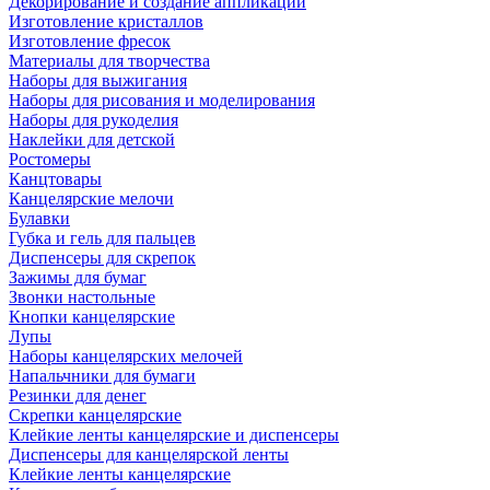
Декорирование и создание аппликаций
Изготовление кристаллов
Изготовление фресок
Материалы для творчества
Наборы для выжигания
Наборы для рисования и моделирования
Наборы для рукоделия
Наклейки для детской
Ростомеры
Канцтовары
Канцелярские мелочи
Булавки
Губка и гель для пальцев
Диспенсеры для скрепок
Зажимы для бумаг
Звонки настольные
Кнопки канцелярские
Лупы
Наборы канцелярских мелочей
Напальчники для бумаги
Резинки для денег
Скрепки канцелярские
Клейкие ленты канцелярские и диспенсеры
Диспенсеры для канцелярской ленты
Клейкие ленты канцелярские