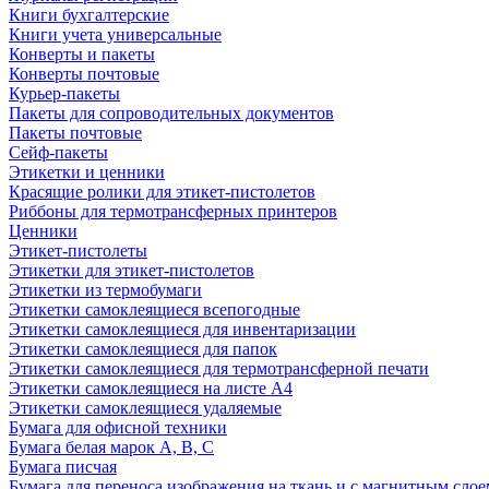
Книги бухгалтерские
Книги учета универсальные
Конверты и пакеты
Конверты почтовые
Курьер-пакеты
Пакеты для сопроводительных документов
Пакеты почтовые
Сейф-пакеты
Этикетки и ценники
Красящие ролики для этикет-пистолетов
Риббоны для термотрансферных принтеров
Ценники
Этикет-пистолеты
Этикетки для этикет-пистолетов
Этикетки из термобумаги
Этикетки самоклеящиеся всепогодные
Этикетки самоклеящиеся для инвентаризации
Этикетки самоклеящиеся для папок
Этикетки самоклеящиеся для термотрансферной печати
Этикетки самоклеящиеся на листе А4
Этикетки самоклеящиеся удаляемые
Бумага для офисной техники
Бумага белая марок А, В, С
Бумага писчая
Бумага для переноса изображения на ткань и с магнитным слое