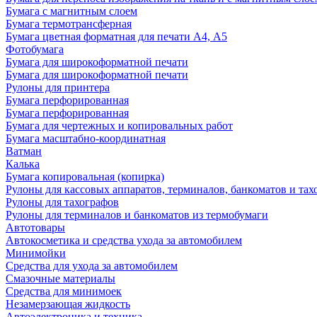
Бумага с магнитным слоем
Бумага термотрансферная
Бумага цветная форматная для печати А4, А5
Фотобумага
Бумага для широкоформатной печати
Бумага для широкоформатной печати
Рулоны для принтера
Бумага перфорированная
Бумага перфорированная
Бумага для чертежных и копировальных работ
Бумага масштабно-координатная
Ватман
Калька
Бумага копировальная (копирка)
Рулоны для кассовых аппаратов, терминалов, банкоматов и тах
Рулоны для тахографов
Рулоны для терминалов и банкоматов из термобумаги
Автотовары
Автокосметика и средства ухода за автомобилем
Минимойки
Средства для ухода за автомобилем
Смазочные материалы
Средства для минимоек
Незамерзающая жидкость
Автоэлектроника и техника