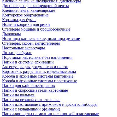
Клейкие ленты канцелярские и диспенсеры
Диспенсеры для канцелярской ленты
Клейкие ленты канцелярские
Конторское оборудование
Корзины для бумаг
Ножи и коврики для резки
Степлеры мощные и брошюровочные
Дыроколы
Ножницы канцелярские, ножницы детские
Степлеры, скобы, антистеплеры
Настольные аксессуары
Лотки для бумаг
Подставки настольные без наполнения
Папки и системы архивации
Аксессуары для документов и папок
Картотеки, разделители, индексные окна
Короба и архивные системы картонные
Короба и архивные системы пластиковые
Папки для кафе и ресторанов
Папки и скоросшиватели картонные
Папки на кольцах
Папки на резинках пластиковые
Папки пластиковые с прижимом и доски-клипборды
Папки с вкладышами (файлами)
Папки-конверты на молнии и с кнопкой пластиковые