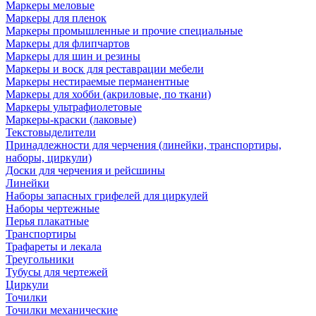
Маркеры меловые
Маркеры для пленок
Маркеры промышленные и прочие специальные
Маркеры для флипчартов
Маркеры для шин и резины
Маркеры и воск для реставрации мебели
Маркеры нестираемые перманентные
Маркеры для хобби (акриловые, по ткани)
Маркеры ультрафиолетовые
Маркеры-краски (лаковые)
Текстовыделители
Принадлежности для черчения (линейки, транспортиры,
наборы, циркули)
Доски для черчения и рейсшины
Линейки
Наборы запасных грифелей для циркулей
Наборы чертежные
Перья плакатные
Транспортиры
Трафареты и лекала
Треугольники
Тубусы для чертежей
Циркули
Точилки
Точилки механические