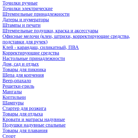
Точилки ручные
Точилки электрические
Штемпельные принадлежности
Датеры и нумераторы
Штампы и печати
Штемпельные подушки, краска и аксессуары
Офисные мелочи (клеи, штрихи, корректирующие средства,
подставки для ручек)
Клей - карандаш, силикатный, ПВА
Корректирующие средства
Настольные принадлежности
Дом, сад и отдых
Товары для пикника
Щепа для копчения
Веер-опахало
Решетки-гриль
Мангалы
Коптильни
Шампуры
Стартер для розжига
Товары для отдыха
Кровати и матрасы надувные
Подушки надувные спальные
Товары для плавания
Спорт