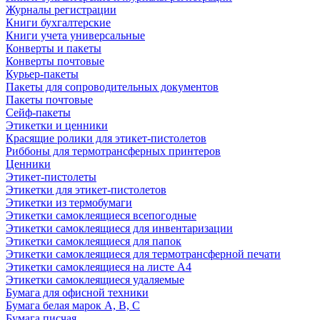
Журналы регистрации
Книги бухгалтерские
Книги учета универсальные
Конверты и пакеты
Конверты почтовые
Курьер-пакеты
Пакеты для сопроводительных документов
Пакеты почтовые
Сейф-пакеты
Этикетки и ценники
Красящие ролики для этикет-пистолетов
Риббоны для термотрансферных принтеров
Ценники
Этикет-пистолеты
Этикетки для этикет-пистолетов
Этикетки из термобумаги
Этикетки самоклеящиеся всепогодные
Этикетки самоклеящиеся для инвентаризации
Этикетки самоклеящиеся для папок
Этикетки самоклеящиеся для термотрансферной печати
Этикетки самоклеящиеся на листе А4
Этикетки самоклеящиеся удаляемые
Бумага для офисной техники
Бумага белая марок А, В, С
Бумага писчая