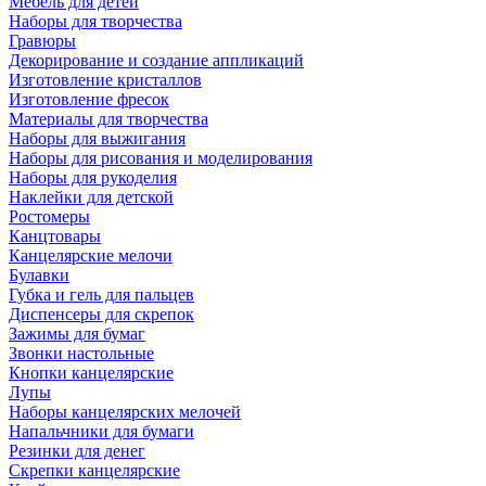
Мебель для детей
Наборы для творчества
Гравюры
Декорирование и создание аппликаций
Изготовление кристаллов
Изготовление фресок
Материалы для творчества
Наборы для выжигания
Наборы для рисования и моделирования
Наборы для рукоделия
Наклейки для детской
Ростомеры
Канцтовары
Канцелярские мелочи
Булавки
Губка и гель для пальцев
Диспенсеры для скрепок
Зажимы для бумаг
Звонки настольные
Кнопки канцелярские
Лупы
Наборы канцелярских мелочей
Напальчники для бумаги
Резинки для денег
Скрепки канцелярские