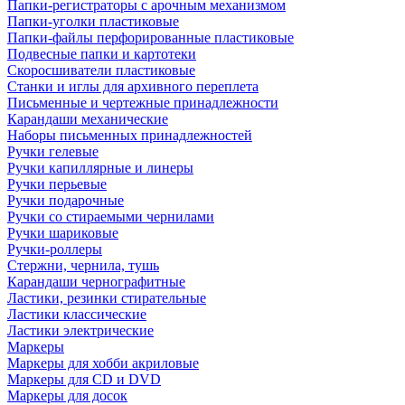
Папки-регистраторы с арочным механизмом
Папки-уголки пластиковые
Папки-файлы перфорированные пластиковые
Подвесные папки и картотеки
Скоросшиватели пластиковые
Станки и иглы для архивного переплета
Письменные и чертежные принадлежности
Карандаши механические
Наборы письменных принадлежностей
Ручки гелевые
Ручки капиллярные и линеры
Ручки перьевые
Ручки подарочные
Ручки со стираемыми чернилами
Ручки шариковые
Ручки-роллеры
Стержни, чернила, тушь
Карандаши чернографитные
Ластики, резинки стирательные
Ластики классические
Ластики электрические
Маркеры
Маркеры для хобби акриловые
Маркеры для CD и DVD
Маркеры для досок