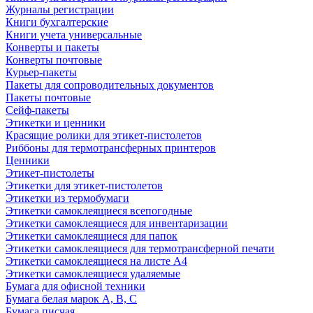
Журналы регистрации
Книги бухгалтерские
Книги учета универсальные
Конверты и пакеты
Конверты почтовые
Курьер-пакеты
Пакеты для сопроводительных документов
Пакеты почтовые
Сейф-пакеты
Этикетки и ценники
Красящие ролики для этикет-пистолетов
Риббоны для термотрансферных принтеров
Ценники
Этикет-пистолеты
Этикетки для этикет-пистолетов
Этикетки из термобумаги
Этикетки самоклеящиеся всепогодные
Этикетки самоклеящиеся для инвентаризации
Этикетки самоклеящиеся для папок
Этикетки самоклеящиеся для термотрансферной печати
Этикетки самоклеящиеся на листе А4
Этикетки самоклеящиеся удаляемые
Бумага для офисной техники
Бумага белая марок А, В, С
Бумага писчая