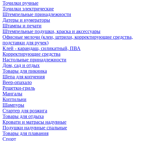
Точилки ручные
Точилки электрические
Штемпельные принадлежности
Датеры и нумераторы
Штампы и печати
Штемпельные подушки, краска и аксессуары
Офисные мелочи (клеи, штрихи, корректирующие средства,
подставки для ручек)
Клей - карандаш, силикатный, ПВА
Корректирующие средства
Настольные принадлежности
Дом, сад и отдых
Товары для пикника
Щепа для копчения
Веер-опахало
Решетки-гриль
Мангалы
Коптильни
Шампуры
Стартер для розжига
Товары для отдыха
Кровати и матрасы надувные
Подушки надувные спальные
Товары для плавания
Спорт