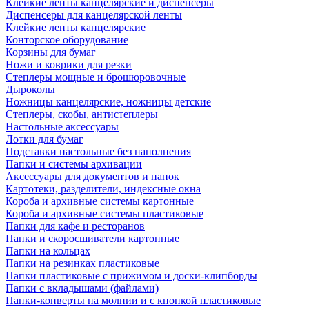
Клейкие ленты канцелярские и диспенсеры
Диспенсеры для канцелярской ленты
Клейкие ленты канцелярские
Конторское оборудование
Корзины для бумаг
Ножи и коврики для резки
Степлеры мощные и брошюровочные
Дыроколы
Ножницы канцелярские, ножницы детские
Степлеры, скобы, антистеплеры
Настольные аксессуары
Лотки для бумаг
Подставки настольные без наполнения
Папки и системы архивации
Аксессуары для документов и папок
Картотеки, разделители, индексные окна
Короба и архивные системы картонные
Короба и архивные системы пластиковые
Папки для кафе и ресторанов
Папки и скоросшиватели картонные
Папки на кольцах
Папки на резинках пластиковые
Папки пластиковые с прижимом и доски-клипборды
Папки с вкладышами (файлами)
Папки-конверты на молнии и с кнопкой пластиковые