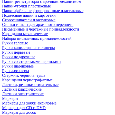
Папки-регистраторы с арочным механизмом
Папки-уголки пластиковые
Папки-файлы перфорированные пластиковые
Подвесные папки и картотеки
Скоросшиватели пластиковые
Станки и иглы для архивного переплета
Письменные и чертежные принадлежности
Карандаши механические
Наборы письменных принадлежностей
Ручки гелевые
Ручки капиллярные и линеры
Ручки перьевые
Ручки подарочные
Ручки со стираемыми чернилами
Ручки шариковые
Ручки-роллеры
Стержни, чернила, тушь
Карандаши чернографитные
Ластики, резинки стирательные
Ластики классические
Ластики электрические
Маркеры
Маркеры для хобби акриловые
Маркеры для CD и DVD
Маркеры для досок