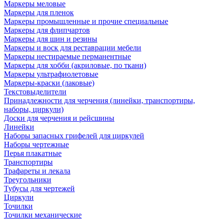
Маркеры меловые
Маркеры для пленок
Маркеры промышленные и прочие специальные
Маркеры для флипчартов
Маркеры для шин и резины
Маркеры и воск для реставрации мебели
Маркеры нестираемые перманентные
Маркеры для хобби (акриловые, по ткани)
Маркеры ультрафиолетовые
Маркеры-краски (лаковые)
Текстовыделители
Принадлежности для черчения (линейки, транспортиры,
наборы, циркули)
Доски для черчения и рейсшины
Линейки
Наборы запасных грифелей для циркулей
Наборы чертежные
Перья плакатные
Транспортиры
Трафареты и лекала
Треугольники
Тубусы для чертежей
Циркули
Точилки
Точилки механические