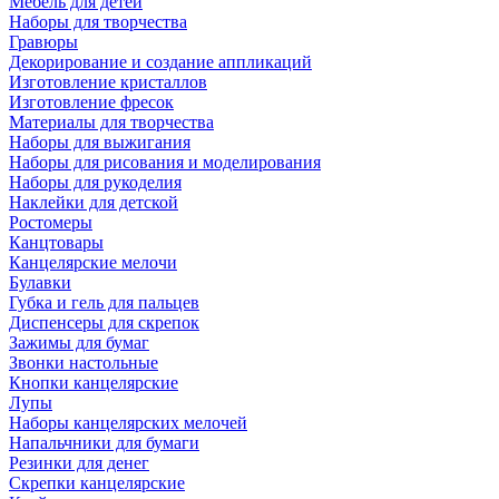
Мебель для детей
Наборы для творчества
Гравюры
Декорирование и создание аппликаций
Изготовление кристаллов
Изготовление фресок
Материалы для творчества
Наборы для выжигания
Наборы для рисования и моделирования
Наборы для рукоделия
Наклейки для детской
Ростомеры
Канцтовары
Канцелярские мелочи
Булавки
Губка и гель для пальцев
Диспенсеры для скрепок
Зажимы для бумаг
Звонки настольные
Кнопки канцелярские
Лупы
Наборы канцелярских мелочей
Напальчники для бумаги
Резинки для денег
Скрепки канцелярские