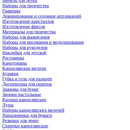
Мебель для детей
Наборы для творчества
Гравюры
Декорирование и создание аппликаций
Изготовление кристаллов
Изготовление фресок
Материалы для творчества
Наборы для выжигания
Наборы для рисования и моделирования
Наборы для рукоделия
Наклейки для детской
Ростомеры
Канцтовары
Канцелярские мелочи
Булавки
Губка и гель для пальцев
Диспенсеры для скрепок
Зажимы для бумаг
Звонки настольные
Кнопки канцелярские
Лупы
Наборы канцелярских мелочей
Напальчники для бумаги
Резинки для денег
Скрепки канцелярские