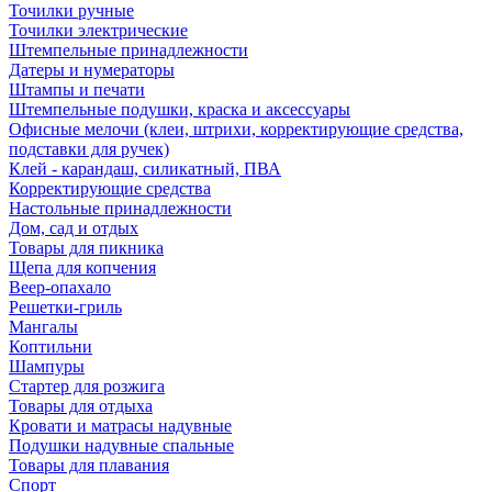
Точилки ручные
Точилки электрические
Штемпельные принадлежности
Датеры и нумераторы
Штампы и печати
Штемпельные подушки, краска и аксессуары
Офисные мелочи (клеи, штрихи, корректирующие средства,
подставки для ручек)
Клей - карандаш, силикатный, ПВА
Корректирующие средства
Настольные принадлежности
Дом, сад и отдых
Товары для пикника
Щепа для копчения
Веер-опахало
Решетки-гриль
Мангалы
Коптильни
Шампуры
Стартер для розжига
Товары для отдыха
Кровати и матрасы надувные
Подушки надувные спальные
Товары для плавания
Спорт