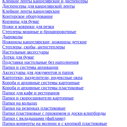
Клейкие ленты канцелярские и диспенсеры
Диспенсеры для канцелярской ленты
Клейкие ленты канцелярские
Конторское оборудование
Корзины для бумаг
Ножи и коврики для резки
Степлеры мощные и брошюровочные
Дыроколы
Ножницы канцелярские, ножницы детские
Степлеры, скобы, антистеплеры
Настольные аксессуары
Лотки для бумаг
Подставки настольные без наполнения
Папки и системы архивации
Аксессуары для документов и папок
Картотеки, разделители, индексные окна
Короба и архивные системы картонные
Короба и архивные системы пластиковые
Папки для кафе и ресторанов
Папки и скоросшиватели картонные
Папки на кольцах
Папки на резинках пластиковые
Папки пластиковые с прижимом и доски-клипборды
Папки с вкладышами (файлами)
Папки-конверты на молнии и с кнопкой пластиковые