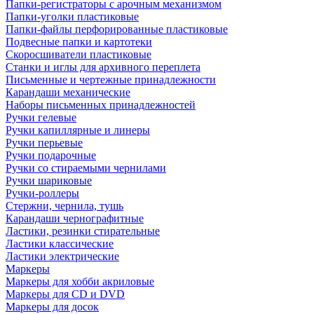
Папки-регистраторы с арочным механизмом
Папки-уголки пластиковые
Папки-файлы перфорированные пластиковые
Подвесные папки и картотеки
Скоросшиватели пластиковые
Станки и иглы для архивного переплета
Письменные и чертежные принадлежности
Карандаши механические
Наборы письменных принадлежностей
Ручки гелевые
Ручки капиллярные и линеры
Ручки перьевые
Ручки подарочные
Ручки со стираемыми чернилами
Ручки шариковые
Ручки-роллеры
Стержни, чернила, тушь
Карандаши чернографитные
Ластики, резинки стирательные
Ластики классические
Ластики электрические
Маркеры
Маркеры для хобби акриловые
Маркеры для CD и DVD
Маркеры для досок