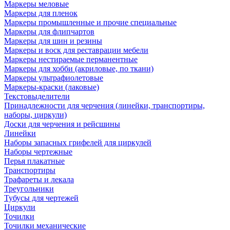
Маркеры меловые
Маркеры для пленок
Маркеры промышленные и прочие специальные
Маркеры для флипчартов
Маркеры для шин и резины
Маркеры и воск для реставрации мебели
Маркеры нестираемые перманентные
Маркеры для хобби (акриловые, по ткани)
Маркеры ультрафиолетовые
Маркеры-краски (лаковые)
Текстовыделители
Принадлежности для черчения (линейки, транспортиры,
наборы, циркули)
Доски для черчения и рейсшины
Линейки
Наборы запасных грифелей для циркулей
Наборы чертежные
Перья плакатные
Транспортиры
Трафареты и лекала
Треугольники
Тубусы для чертежей
Циркули
Точилки
Точилки механические