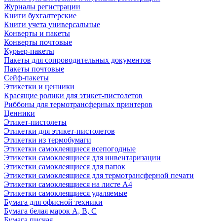
Журналы регистрации
Книги бухгалтерские
Книги учета универсальные
Конверты и пакеты
Конверты почтовые
Курьер-пакеты
Пакеты для сопроводительных документов
Пакеты почтовые
Сейф-пакеты
Этикетки и ценники
Красящие ролики для этикет-пистолетов
Риббоны для термотрансферных принтеров
Ценники
Этикет-пистолеты
Этикетки для этикет-пистолетов
Этикетки из термобумаги
Этикетки самоклеящиеся всепогодные
Этикетки самоклеящиеся для инвентаризации
Этикетки самоклеящиеся для папок
Этикетки самоклеящиеся для термотрансферной печати
Этикетки самоклеящиеся на листе А4
Этикетки самоклеящиеся удаляемые
Бумага для офисной техники
Бумага белая марок А, В, С
Бумага писчая