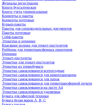
Журналы регистрации
Книги бухгалтерские
Книги учета универсальные
Конверты и пакеты
Конверты почтовые
Курьер-пакеты
Пакеты для сопроводительных документов
Пакеты почтовые
Сейф-пакеты
Этикетки и ценники
Красящие ролики для этикет-пистолетов
Риббоны для термотрансферных принтеров
Ценники
Этикет-пистолеты
Этикетки для этикет-пистолетов
Этикетки из термобумаги
Этикетки самоклеящиеся всепогодные
Этикетки самоклеящиеся для инвентаризации
Этикетки самоклеящиеся для папок
Этикетки самоклеящиеся для термотрансферной печати
Этикетки самоклеящиеся на листе А4
Этикетки самоклеящиеся удаляемые
Бумага для офисной техники
Бумага белая марок А, В, С
Бумага писчая