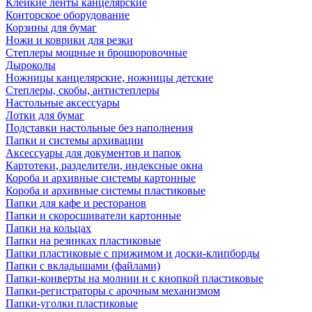
Клейкие ленты канцелярские
Конторское оборудование
Корзины для бумаг
Ножи и коврики для резки
Степлеры мощные и брошюровочные
Дыроколы
Ножницы канцелярские, ножницы детские
Степлеры, скобы, антистеплеры
Настольные аксессуары
Лотки для бумаг
Подставки настольные без наполнения
Папки и системы архивации
Аксессуары для документов и папок
Картотеки, разделители, индексные окна
Короба и архивные системы картонные
Короба и архивные системы пластиковые
Папки для кафе и ресторанов
Папки и скоросшиватели картонные
Папки на кольцах
Папки на резинках пластиковые
Папки пластиковые с прижимом и доски-клипборды
Папки с вкладышами (файлами)
Папки-конверты на молнии и с кнопкой пластиковые
Папки-регистраторы с арочным механизмом
Папки-уголки пластиковые