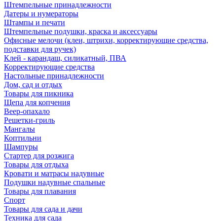
Штемпельные принадлежности
Датеры и нумераторы
Штампы и печати
Штемпельные подушки, краска и аксессуары
Офисные мелочи (клеи, штрихи, корректирующие средства,
подставки для ручек)
Клей - карандаш, силикатный, ПВА
Корректирующие средства
Настольные принадлежности
Дом, сад и отдых
Товары для пикника
Щепа для копчения
Веер-опахало
Решетки-гриль
Мангалы
Коптильни
Шампуры
Стартер для розжига
Товары для отдыха
Кровати и матрасы надувные
Подушки надувные спальные
Товары для плавания
Спорт
Товары для сада и дачи
Техника для сада