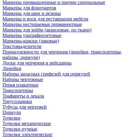
Маркеры промышленные и прочие специальные
Маркеры для флипчартов
Маркеры для шин и резины
Маркеры и воск для реставрации мебели
Маркеры нестираемые перманентные
Маркеры для хобби (акриловые, по ткани)
Маркеры ультрафиолетовые
Маркеры-краски (лаковые)
Текстовыделители
Принадлежности для черчения (линейки, транспортиры,
наборы, циркули)
Доски для черчения и рейсшины
Линейки
Наборы запасных грифелей для циркулей
Наборы чертежные
Перья плакатные
Транспортиры
Трафареты и лекала
Треугольники
Тубусы для чертежей
Циркули
Точилки
Точилки механические
Точилки ручные
Точилки электрические