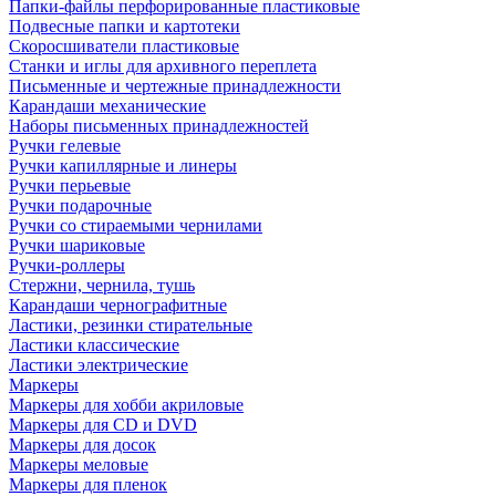
Папки-файлы перфорированные пластиковые
Подвесные папки и картотеки
Скоросшиватели пластиковые
Станки и иглы для архивного переплета
Письменные и чертежные принадлежности
Карандаши механические
Наборы письменных принадлежностей
Ручки гелевые
Ручки капиллярные и линеры
Ручки перьевые
Ручки подарочные
Ручки со стираемыми чернилами
Ручки шариковые
Ручки-роллеры
Стержни, чернила, тушь
Карандаши чернографитные
Ластики, резинки стирательные
Ластики классические
Ластики электрические
Маркеры
Маркеры для хобби акриловые
Маркеры для CD и DVD
Маркеры для досок
Маркеры меловые
Маркеры для пленок