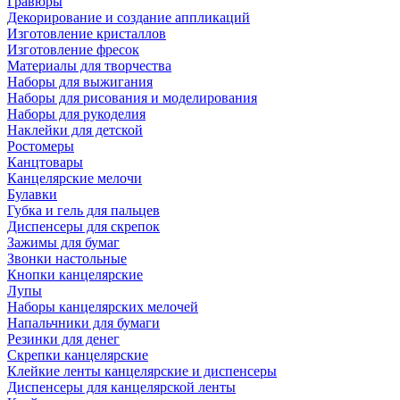
Гравюры
Декорирование и создание аппликаций
Изготовление кристаллов
Изготовление фресок
Материалы для творчества
Наборы для выжигания
Наборы для рисования и моделирования
Наборы для рукоделия
Наклейки для детской
Ростомеры
Канцтовары
Канцелярские мелочи
Булавки
Губка и гель для пальцев
Диспенсеры для скрепок
Зажимы для бумаг
Звонки настольные
Кнопки канцелярские
Лупы
Наборы канцелярских мелочей
Напальчники для бумаги
Резинки для денег
Скрепки канцелярские
Клейкие ленты канцелярские и диспенсеры
Диспенсеры для канцелярской ленты