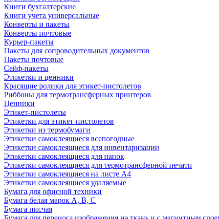
Книги бухгалтерские
Книги учета универсальные
Конверты и пакеты
Конверты почтовые
Курьер-пакеты
Пакеты для сопроводительных документов
Пакеты почтовые
Сейф-пакеты
Этикетки и ценники
Красящие ролики для этикет-пистолетов
Риббоны для термотрансферных принтеров
Ценники
Этикет-пистолеты
Этикетки для этикет-пистолетов
Этикетки из термобумаги
Этикетки самоклеящиеся всепогодные
Этикетки самоклеящиеся для инвентаризации
Этикетки самоклеящиеся для папок
Этикетки самоклеящиеся для термотрансферной печати
Этикетки самоклеящиеся на листе А4
Этикетки самоклеящиеся удаляемые
Бумага для офисной техники
Бумага белая марок А, В, С
Бумага писчая
Бумага для переноса изображения на ткань и с магнитным слое