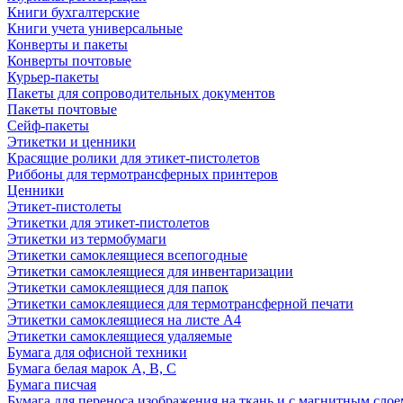
Книги бухгалтерские
Книги учета универсальные
Конверты и пакеты
Конверты почтовые
Курьер-пакеты
Пакеты для сопроводительных документов
Пакеты почтовые
Сейф-пакеты
Этикетки и ценники
Красящие ролики для этикет-пистолетов
Риббоны для термотрансферных принтеров
Ценники
Этикет-пистолеты
Этикетки для этикет-пистолетов
Этикетки из термобумаги
Этикетки самоклеящиеся всепогодные
Этикетки самоклеящиеся для инвентаризации
Этикетки самоклеящиеся для папок
Этикетки самоклеящиеся для термотрансферной печати
Этикетки самоклеящиеся на листе А4
Этикетки самоклеящиеся удаляемые
Бумага для офисной техники
Бумага белая марок А, В, С
Бумага писчая
Бумага для переноса изображения на ткань и с магнитным слое