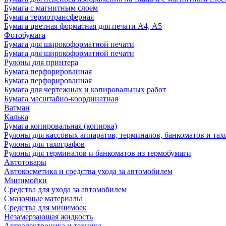
Бумага с магнитным слоем
Бумага термотрансферная
Бумага цветная форматная для печати А4, А5
Фотобумага
Бумага для широкоформатной печати
Бумага для широкоформатной печати
Рулоны для принтера
Бумага перфорированная
Бумага перфорированная
Бумага для чертежных и копировальных работ
Бумага масштабно-координатная
Ватман
Калька
Бумага копировальная (копирка)
Рулоны для кассовых аппаратов, терминалов, банкоматов и тах
Рулоны для тахографов
Рулоны для терминалов и банкоматов из термобумаги
Автотовары
Автокосметика и средства ухода за автомобилем
Минимойки
Средства для ухода за автомобилем
Смазочные материалы
Средства для минимоек
Незамерзающая жидкость
Автоэлектроника и техника