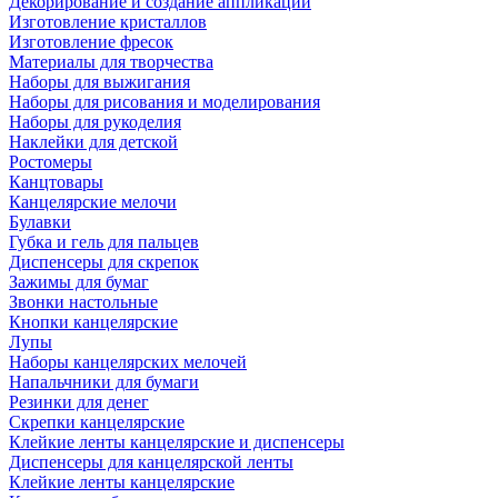
Декорирование и создание аппликаций
Изготовление кристаллов
Изготовление фресок
Материалы для творчества
Наборы для выжигания
Наборы для рисования и моделирования
Наборы для рукоделия
Наклейки для детской
Ростомеры
Канцтовары
Канцелярские мелочи
Булавки
Губка и гель для пальцев
Диспенсеры для скрепок
Зажимы для бумаг
Звонки настольные
Кнопки канцелярские
Лупы
Наборы канцелярских мелочей
Напальчники для бумаги
Резинки для денег
Скрепки канцелярские
Клейкие ленты канцелярские и диспенсеры
Диспенсеры для канцелярской ленты
Клейкие ленты канцелярские