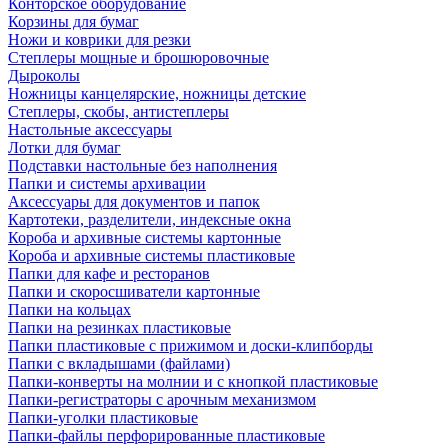
Конторское оборудование
Корзины для бумаг
Ножи и коврики для резки
Степлеры мощные и брошюровочные
Дыроколы
Ножницы канцелярские, ножницы детские
Степлеры, скобы, антистеплеры
Настольные аксессуары
Лотки для бумаг
Подставки настольные без наполнения
Папки и системы архивации
Аксессуары для документов и папок
Картотеки, разделители, индексные окна
Короба и архивные системы картонные
Короба и архивные системы пластиковые
Папки для кафе и ресторанов
Папки и скоросшиватели картонные
Папки на кольцах
Папки на резинках пластиковые
Папки пластиковые с прижимом и доски-клипборды
Папки с вкладышами (файлами)
Папки-конверты на молнии и с кнопкой пластиковые
Папки-регистраторы с арочным механизмом
Папки-уголки пластиковые
Папки-файлы перфорированные пластиковые