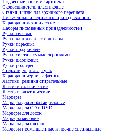
Подвесные папки и картотеки
Скоросшиватели пластиковые
Станки и иглы для архивного переплета
Письменные и чертежные принадлежности
Карандаши механические
Наборы письменных принадлежностей
Ручки гелевые
Ручки капиллярные и линеры
Ручки перьевые
Ручки подарочные
Ручки со стираемыми чернилами
Ручки шариковые
Ручки-роллеры
Стержни, чернила, тушь
Карандаши чернографитные
Ластики, резинки стирательные
Ластики классические
Ластики электрические
Маркеры
Маркеры для хобби акриловые
Маркеры для CD и DVD
Маркеры для досок
Маркеры меловые
Маркеры для пленок
Маркеры промышленные и прочие специальные