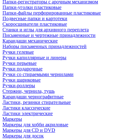
Папки-регистраторы с арочным механизмом
Папки-уголки пластиковые
Папки-файлы перфорированные пластиковые
Подвесные папки и картотеки
Скоросшиватели пластиковые
Станки и иглы для архивного переплета
Письменные и чертежные принадлежности
Карандаши механические
Наборы письменных принадлежностей
Ручки гелевые
Ручки капиллярные и линеры
Ручки перьевые
Ручки подарочные
Ручки со стираемыми чернилами
Ручки шариковые
Ручки-роллеры
Стержни, чернила, тушь
Карандаши чернографитные
Ластики, резинки стирательные
Ластики классические
Ластики электрические
Маркеры
Маркеры для хобби акриловые
Маркеры для CD и DVD
Маркеры для досок