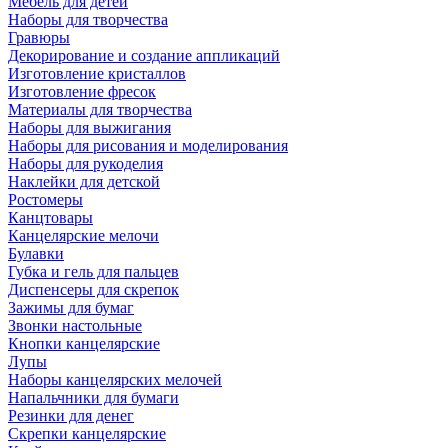
Мебель для детей
Наборы для творчества
Гравюры
Декорирование и создание аппликаций
Изготовление кристаллов
Изготовление фресок
Материалы для творчества
Наборы для выжигания
Наборы для рисования и моделирования
Наборы для рукоделия
Наклейки для детской
Ростомеры
Канцтовары
Канцелярские мелочи
Булавки
Губка и гель для пальцев
Диспенсеры для скрепок
Зажимы для бумаг
Звонки настольные
Кнопки канцелярские
Лупы
Наборы канцелярских мелочей
Напальчники для бумаги
Резинки для денег
Скрепки канцелярские