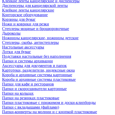
Клейкие ленты канцелярские и диспенсеры
Диспенсеры для канцелярской ленты
Клейкие ленты канцелярские
Конторское оборудование
Корзины для бумаг
Ножи и коврики для резки
Степлеры мощные и брошюровочные
Дыроколы
Ножницы канцелярские, ножницы детские
Степлеры, скобы, антистеплеры
Настольные аксессуары
Лотки для бумаг
Подставки настольные без наполнения
Папки и системы архивации
Аксессуары для документов и папок
Картотеки, разделители, индексные окна
Короба и архивные системы картонные
Короба и архивные системы пластиковые
Папки для кафе и ресторанов
Папки и скоросшиватели картонные
Папки на кольцах
Папки на резинках пластиковые
Папки пластиковые с прижимом и доски-клипборды
Папки с вкладышами (файлами)
Папки-конверты на молнии и с кнопкой пластиковые