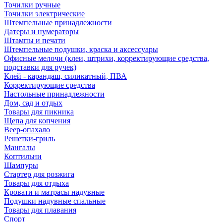
Точилки ручные
Точилки электрические
Штемпельные принадлежности
Датеры и нумераторы
Штампы и печати
Штемпельные подушки, краска и аксессуары
Офисные мелочи (клеи, штрихи, корректирующие средства,
подставки для ручек)
Клей - карандаш, силикатный, ПВА
Корректирующие средства
Настольные принадлежности
Дом, сад и отдых
Товары для пикника
Щепа для копчения
Веер-опахало
Решетки-гриль
Мангалы
Коптильни
Шампуры
Стартер для розжига
Товары для отдыха
Кровати и матрасы надувные
Подушки надувные спальные
Товары для плавания
Спорт