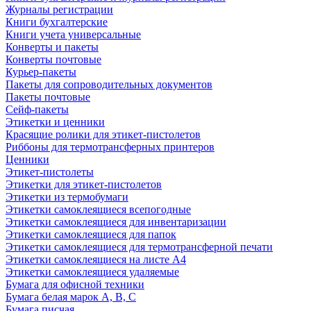
Журналы регистрации
Книги бухгалтерские
Книги учета универсальные
Конверты и пакеты
Конверты почтовые
Курьер-пакеты
Пакеты для сопроводительных документов
Пакеты почтовые
Сейф-пакеты
Этикетки и ценники
Красящие ролики для этикет-пистолетов
Риббоны для термотрансферных принтеров
Ценники
Этикет-пистолеты
Этикетки для этикет-пистолетов
Этикетки из термобумаги
Этикетки самоклеящиеся всепогодные
Этикетки самоклеящиеся для инвентаризации
Этикетки самоклеящиеся для папок
Этикетки самоклеящиеся для термотрансферной печати
Этикетки самоклеящиеся на листе А4
Этикетки самоклеящиеся удаляемые
Бумага для офисной техники
Бумага белая марок А, В, С
Бумага писчая