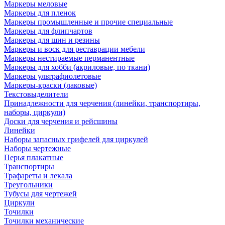
Маркеры меловые
Маркеры для пленок
Маркеры промышленные и прочие специальные
Маркеры для флипчартов
Маркеры для шин и резины
Маркеры и воск для реставрации мебели
Маркеры нестираемые перманентные
Маркеры для хобби (акриловые, по ткани)
Маркеры ультрафиолетовые
Маркеры-краски (лаковые)
Текстовыделители
Принадлежности для черчения (линейки, транспортиры,
наборы, циркули)
Доски для черчения и рейсшины
Линейки
Наборы запасных грифелей для циркулей
Наборы чертежные
Перья плакатные
Транспортиры
Трафареты и лекала
Треугольники
Тубусы для чертежей
Циркули
Точилки
Точилки механические