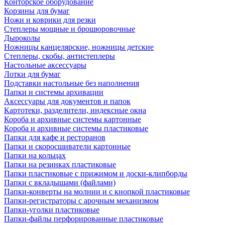
Конторское оборудование
Корзины для бумаг
Ножи и коврики для резки
Степлеры мощные и брошюровочные
Дыроколы
Ножницы канцелярские, ножницы детские
Степлеры, скобы, антистеплеры
Настольные аксессуары
Лотки для бумаг
Подставки настольные без наполнения
Папки и системы архивации
Аксессуары для документов и папок
Картотеки, разделители, индексные окна
Короба и архивные системы картонные
Короба и архивные системы пластиковые
Папки для кафе и ресторанов
Папки и скоросшиватели картонные
Папки на кольцах
Папки на резинках пластиковые
Папки пластиковые с прижимом и доски-клипборды
Папки с вкладышами (файлами)
Папки-конверты на молнии и с кнопкой пластиковые
Папки-регистраторы с арочным механизмом
Папки-уголки пластиковые
Папки-файлы перфорированные пластиковые