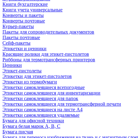
Книги бухгалтерские
Книги учета универсальные
Конверты и пакеты
Конверты почтовые
Курьер-пакеты
Пакеты для сопроводительных документов
Пакеты почтовые
Сейф-пакеты
Этикетки и ценники
Красящие ролики для этикет-пистолетов
Риббоны для термотрансферных принтеров
Ценники
Этикет-пистолеты
Этикетки для этикет-пистолетов
Этикетки из термобумаги
Этикетки самоклеящиеся всепогодные
Этикетки самоклеящиеся для инвентаризации
Этикетки самоклеящиеся для папок
Этикетки самоклеящиеся для термотрансферной печати
Этикетки самоклеящиеся на листе А4
Этикетки самоклеящиеся удаляемые
Бумага для офисной техники
Бумага белая марок А, В, С
Бумага писчая
Бумага для переноса изображения на ткань и с магнитным слое