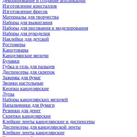
Декорирование и создание аппликаций
Изготовление кристаллов
Изготовление фресок
Материалы для творчества
Наборы для выжигания
Наборы для рисования и моделирования
Наборы для рукоделия
Наклейки для детской
Ростомеры
Канцтовары
Канцелярские мелочи
Булавки
Губка и гель для пальцев
Диспенсеры для скрепок
Зажимы для бумаг
Звонки настольные
Кнопки канцелярские
Лупы
Наборы канцелярских мелочей
Напальчники для бумаги
Резинки для денег
Скрепки канцелярские
Клейкие ленты канцелярские и диспенсеры
Диспенсеры для канцелярской ленты
Клейкие ленты канцелярские