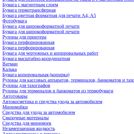
Бумага с магнитным слоем
Бумага термотрансферная
Бумага цветная форматная для печати А4, А5
Фотобумага
Бумага для широкоформатной печати
Бумага для широкоформатной печати
Рулоны для принтера
Бумага перфорированная
Бумага перфорированная
Бумага для чертежных и копировальных работ
Бумага масштабно-координатная
Ватман
Калька
Бумага копировальная (копирка)
Рулоны для кассовых аппаратов, терминалов, банкоматов и тах
Рулоны для тахографов
Рулоны для терминалов и банкоматов из термобумаги
Автотовары
Автокосметика и средства ухода за автомобилем
Минимойки
Средства для ухода за автомобилем
Смазочные материалы
Средства для минимоек
Незамерзающая жидкость
Автоэлектроника и техника