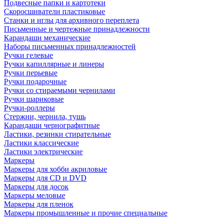
Подвесные папки и картотеки
Скоросшиватели пластиковые
Станки и иглы для архивного переплета
Письменные и чертежные принадлежности
Карандаши механические
Наборы письменных принадлежностей
Ручки гелевые
Ручки капиллярные и линеры
Ручки перьевые
Ручки подарочные
Ручки со стираемыми чернилами
Ручки шариковые
Ручки-роллеры
Стержни, чернила, тушь
Карандаши чернографитные
Ластики, резинки стирательные
Ластики классические
Ластики электрические
Маркеры
Маркеры для хобби акриловые
Маркеры для CD и DVD
Маркеры для досок
Маркеры меловые
Маркеры для пленок
Маркеры промышленные и прочие специальные