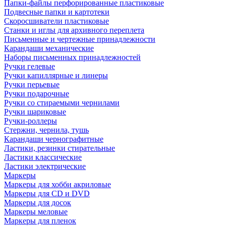
Папки-файлы перфорированные пластиковые
Подвесные папки и картотеки
Скоросшиватели пластиковые
Станки и иглы для архивного переплета
Письменные и чертежные принадлежности
Карандаши механические
Наборы письменных принадлежностей
Ручки гелевые
Ручки капиллярные и линеры
Ручки перьевые
Ручки подарочные
Ручки со стираемыми чернилами
Ручки шариковые
Ручки-роллеры
Стержни, чернила, тушь
Карандаши чернографитные
Ластики, резинки стирательные
Ластики классические
Ластики электрические
Маркеры
Маркеры для хобби акриловые
Маркеры для CD и DVD
Маркеры для досок
Маркеры меловые
Маркеры для пленок