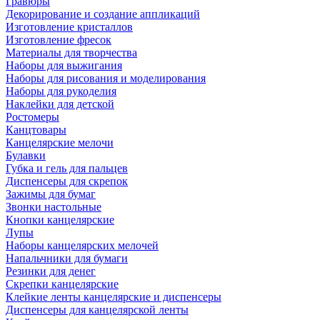
Гравюры
Декорирование и создание аппликаций
Изготовление кристаллов
Изготовление фресок
Материалы для творчества
Наборы для выжигания
Наборы для рисования и моделирования
Наборы для рукоделия
Наклейки для детской
Ростомеры
Канцтовары
Канцелярские мелочи
Булавки
Губка и гель для пальцев
Диспенсеры для скрепок
Зажимы для бумаг
Звонки настольные
Кнопки канцелярские
Лупы
Наборы канцелярских мелочей
Напальчники для бумаги
Резинки для денег
Скрепки канцелярские
Клейкие ленты канцелярские и диспенсеры
Диспенсеры для канцелярской ленты