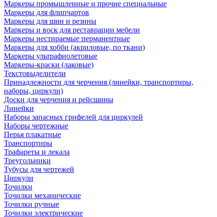
Маркеры промышленные и прочие специальные
Маркеры для флипчартов
Маркеры для шин и резины
Маркеры и воск для реставрации мебели
Маркеры нестираемые перманентные
Маркеры для хобби (акриловые, по ткани)
Маркеры ультрафиолетовые
Маркеры-краски (лаковые)
Текстовыделители
Принадлежности для черчения (линейки, транспортиры,
наборы, циркули)
Доски для черчения и рейсшины
Линейки
Наборы запасных грифелей для циркулей
Наборы чертежные
Перья плакатные
Транспортиры
Трафареты и лекала
Треугольники
Тубусы для чертежей
Циркули
Точилки
Точилки механические
Точилки ручные
Точилки электрические