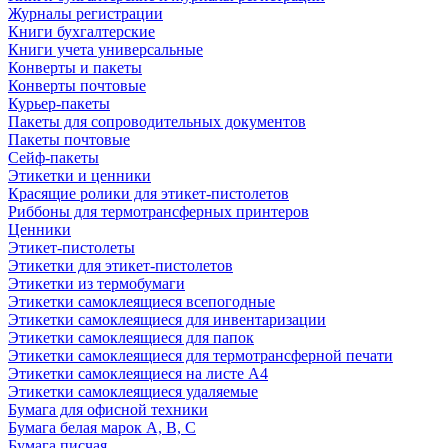
Журналы регистрации
Книги бухгалтерские
Книги учета универсальные
Конверты и пакеты
Конверты почтовые
Курьер-пакеты
Пакеты для сопроводительных документов
Пакеты почтовые
Сейф-пакеты
Этикетки и ценники
Красящие ролики для этикет-пистолетов
Риббоны для термотрансферных принтеров
Ценники
Этикет-пистолеты
Этикетки для этикет-пистолетов
Этикетки из термобумаги
Этикетки самоклеящиеся всепогодные
Этикетки самоклеящиеся для инвентаризации
Этикетки самоклеящиеся для папок
Этикетки самоклеящиеся для термотрансферной печати
Этикетки самоклеящиеся на листе А4
Этикетки самоклеящиеся удаляемые
Бумага для офисной техники
Бумага белая марок А, В, С
Бумага писчая