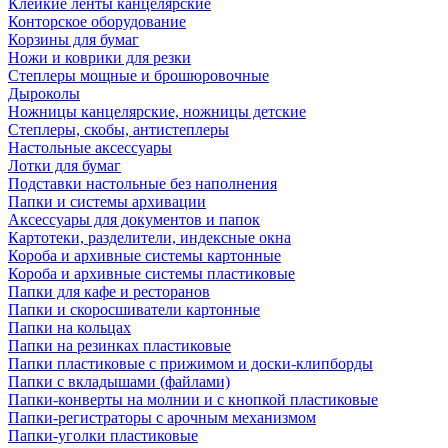
Клейкие ленты канцелярские
Конторское оборудование
Корзины для бумаг
Ножи и коврики для резки
Степлеры мощные и брошюровочные
Дыроколы
Ножницы канцелярские, ножницы детские
Степлеры, скобы, антистеплеры
Настольные аксессуары
Лотки для бумаг
Подставки настольные без наполнения
Папки и системы архивации
Аксессуары для документов и папок
Картотеки, разделители, индексные окна
Короба и архивные системы картонные
Короба и архивные системы пластиковые
Папки для кафе и ресторанов
Папки и скоросшиватели картонные
Папки на кольцах
Папки на резинках пластиковые
Папки пластиковые с прижимом и доски-клипборды
Папки с вкладышами (файлами)
Папки-конверты на молнии и с кнопкой пластиковые
Папки-регистраторы с арочным механизмом
Папки-уголки пластиковые